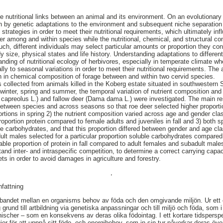
he nutritional links between an animal and its environment. On an evolutionary
n by genetic adaptations to the environment and subsequent niche separation
 strategies in order to meet their nutritional requirements, which ultimately inf
fer among and within species while the nutritional, chemical, and structural co
uch, different individuals may select particular amounts or proportion they
 size, physical states and life history. Understanding adaptations to different
anding of nutritional ecology of herbivores, especially in temperate climate w
lly to seasonal variations in order to meet their nutritional requirements. The 
on in chemical composition of forage between and within two cervid species.
 collected from animals killed in the Koberg estate situated in southwester
winter, spring and summer, the temporal variation of nutrient composition and 
capreolus L.) and fallow deer (Dama dama L.) were investigated. The main res
between species and across seasons so that roe deer selected higher proport
ortions in spring 2) the nutrient composition varied across age and gender cla
oportion protein compared to female adults and juveniles in fall and 3) both s
ble carbohydrates, and that this proportion differed between gender and age cl
ult males selected for a particular proportion soluble carbohydrates compared
able proportion of protein in fall compared to adult females and subadult male
nd inter- and intraspecific competition, to determine a correct carrying capaci
ts in order to avoid damages in agriculture and forestry.
,
fattning
bandet mellan en organisms behov av föda och den omgivande miljön. Ur ett e
rund till artbildning via genetiska anpassningar och till miljö och föda, som i si
nischer – som en konsekvens av deras olika födointag. I ett kortare tidsperspe
ier för att uppnå sitt födo- och energibehov, som in sin tur påverkar deras öv