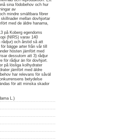
uppnå sina födobehov och hur
ningar av
 och mindre smältbara fibrer
 skillnader mellan dovhjortar
mfört med de äldre hanarna,
-2013 på Koberg egendoms
kopi (NIRS) varav 140
rådjur) och årstid så att
r bägge arter från vår till
 under hösten jämfört med
visar dessutom att 3) rådjur
 för rådjur än för dovhjort.
er på lösliga kolhydrater
drater jämfört med äldre
behov har relevans för såväl
okonkurrensens betydelse
vändas för att minska skador
 dama L.)