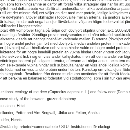
gin som forskningsämne är därför att förstå vilka strategier djur har för att 
 Syftet med detta arbete var därför att undersöka om olika evolutionära anpass
ill att det mindre rådjuret väljer en diet med mer protein, lösliga kolhydrater
rre dovhjorten. Utöver skillnader i födokvalité mellan arterna, så jämförs även
är kalvar, hindar och unga handjur förväntades välja en högre foderkvalitet jä
skillnader i kroppsstorlek.
 totalt 499 vomprover tagna på rådjur och dovhjort skjutna under jakt, 2006
r samtliga årstider. Samtliga prover analyserades med nära infraröd spektros
yserna visade att näringsinnehållet varierade mellan 1) arterna (dovhjort och 
en högre andel protein jämfört med dovhjort, medan andelen protein minskade fö
ser (dovhjort) så att hindkalvar och vuxna hindar valde en högre andel protein
ekterade för att högre innehåll protein än vuxna hindar under vintern och jag 
 konsekvent fick i sig en viss andel kolhydrater, men att denna andel var lägre
rväntningar baserat på tidigare litteratur, eftersom att rådjur anses selektera m
om selekterade vuxna hindar och subadulta hanar en viss andel lösliga kolhy
de föda med en viss andel protein under hösten. Kunskap om vilda djurs födo
- och skogsbruk. Resultaten från denna studie kan användas för att förstå föd
ör att beräkna en balanserad foderstat vid stödutfodring, som i sin tur kan an
utritional ecology of roe deer (Capreolus capreolus L.) and fallow deer (Dama
 case study of the browser - grazer dichotomy
autiainen, Heidi
ellander, Petter
and
Alm Bergvall, Ulrika
and
Felton, Annika
ndrén, Henrik
jälvständigt arbete/Examensarbete / SLU, Institutionen för ekologi