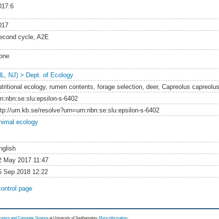
017:6
017
econd cycle, A2E
one
NL, NJ) > Dept. of Ecology
utritional ecology, rumen contents, forage selection, deer, Capreolus capreo
rn:nbn:se:slu:epsilon-s-6402
ttp://urn.kb.se/resolve?urn=urn:nbn:se:slu:epsilon-s-6402
nimal ecology
nglish
2 May 2017 11:47
6 Sep 2018 12:22
control page
tronics and Computer Science
at University of Southampton.
More information
.