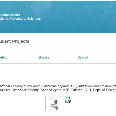
uksuniversitet
ity of Agricultural Sciences
y
udent Projects
About
Browse
Search
ritional ecology of roe deer (Capreolus capreolus L.) and fallow deer (Dama d
rowser - grazer dichotomy.
Second cycle, A2E. Grimsö: SLU, Dept. of Ecolo
PDF
1MB