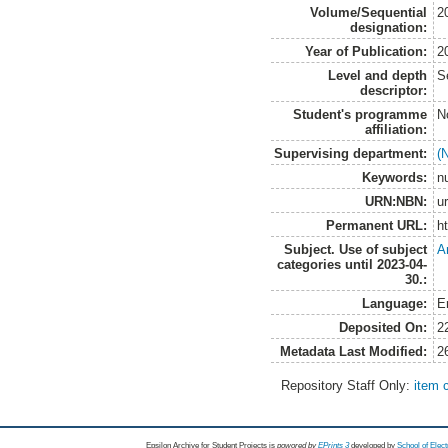
Volume/Sequential
2
designation:
Year of Publication:
2
Level and depth
S
descriptor:
Student's programme
N
affiliation:
Supervising department:
(
Keywords:
n
URN:NBN:
u
Permanent URL:
h
Subject. Use of subject
A
categories until 2023-04-
30.:
Language:
E
Deposited On:
2
Metadata Last Modified:
2
Repository Staff Only:
item 
Epsilon Archive for Student Projects is
powored by
EPrints 3
developed by
School of Elec