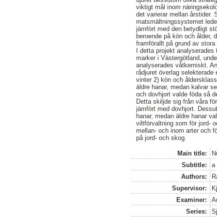
viktigt mål inom näringsekolo
det varierar mellan årstider.
matsmältningssystemet leder t
jämfört med den betydligt stö
beroende på kön och ålder, d
framförallt på grund av stora 
I detta projekt analyserades
marker i Västergötland, unde
analyserades våtkemiskt. Anal
rådjuret överlag selekterade 
vinter 2) kön och åldersklas
äldre hanar, medan kalvar sel
och dovhjort valde föda så de
Detta skiljde sig från våra fö
jämfört med dovhjort. Dessut
hanar, medan äldre hanar val
viltförvaltning som för jord
mellan- och inom arter och f
på jord- och skog.
Main title:
N
Subtitle:
a
Authors:
R
Supervisor:
Kj
Examiner:
A
Series:
S