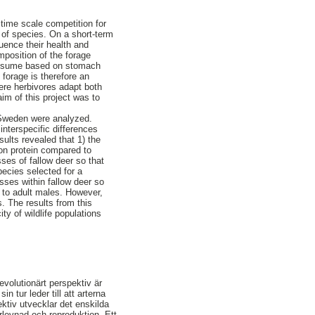
 time scale competition for
 of species. On a short-term
luence their health and
mposition of the forage
 consume based on stomach
 forage is therefore an
here herbivores adapt both
aim of this project was to
n Sweden were analyzed.
interspecific differences
ults revealed that 1) the
ion protein compared to
sses of fallow deer so that
pecies selected for a
asses within fallow deer so
 to adult males. However,
s. The results from this
ty of wildlife populations
volutionärt perspektiv är
n tur leder till att arterna
ktiv utvecklar det enskilda
erlevnad och reproduktion. Ett