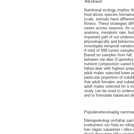
Abstract
Nutritional ecology implies t
food drives species formatio
scale, animals have different
fitness. These strategies dif
varies across seasons. As s
anatomy, metabolic rate, body
important part of our underst
physiologically and behaviora
investigate temporal variati
A total of 499 rumen samples
Based on samples from fall, 
between roe deer (Capreolus 
nutrient composition varied 
fallow deer with highest prop
adult males selected lower pr
particular proportion of solu
that adult females and subad
adult males selected for a st
study can be used to understa
and to formulate balanced die
Populärvetenskaplig samman
Näringsekologi omfattar sam
konkurrens om föda en viktig g
kan sägas separeras i olika 
djuret dessutom olika strateg