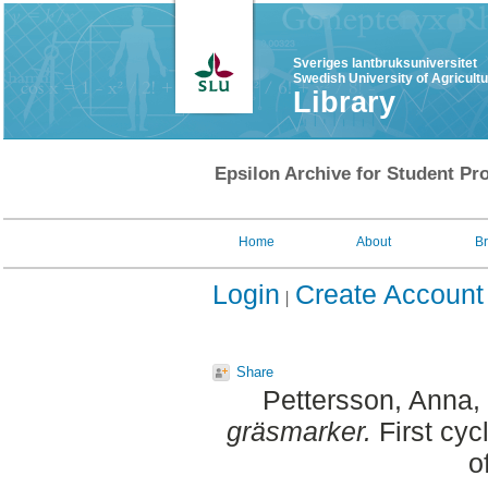
Sveriges lantbruksuniversitet
Swedish University of Agricult
Library
Epsilon Archive for Student Pro
Home
About
B
Login
Create Account
Share
Pettersson, Anna
,
gräsmarker.
First cyc
o