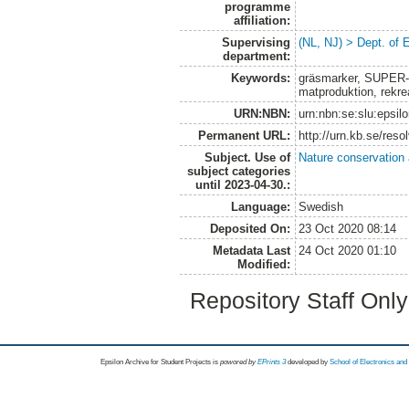
programme
affiliation:
Supervising
(NL, NJ) > Dept. of 
department:
Keywords:
gräsmarker, SUPER-G
matproduktion, rekrea
URN:NBN:
urn:nbn:se:slu:epsil
Permanent URL:
http://urn.kb.se/res
Subject. Use of
Nature conservation
subject categories
until 2023-04-30.:
Language:
Swedish
Deposited On:
23 Oct 2020 08:14
Metadata Last
24 Oct 2020 01:10
Modified:
Repository Staff Onl
Epsilon Archive for Student Projects is
powored by
EPrints 3
developed by
School of Electronics an