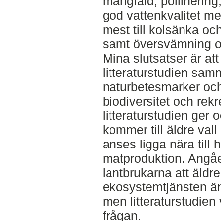
mångfald, pollinering
god vattenkvalitet me
mest till kolsänka oc
samt översvämning o
Mina slutsatser är at
litteraturstudien samm
naturbetesmarker oc
biodiversitet och rek
litteraturstudien ger 
kommer till äldre vall
anses ligga nära till 
matproduktion. Angåe
lantbrukarna att äldre 
ekosystemtjänsten än
men litteraturstudien 
frågan.