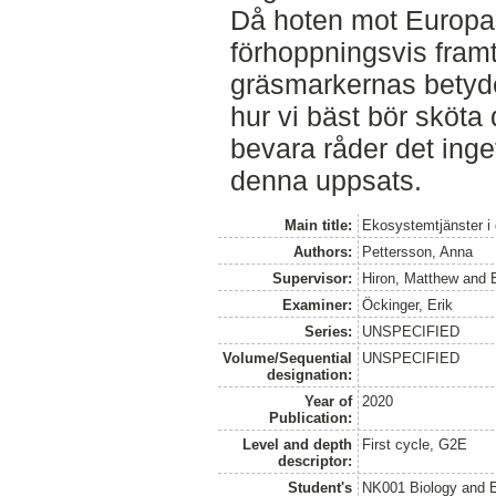
Då hoten mot Europa
förhoppningsvis framt
gräsmarkernas betyd
hur vi bäst bör sköta 
bevara råder det inget 
denna uppsats.
Main title:
Ekosystemtjänster i
Authors:
Pettersson, Anna
Supervisor:
Hiron, Matthew
and
Examiner:
Öckinger, Erik
Series:
UNSPECIFIED
Volume/Sequential
UNSPECIFIED
designation:
Year of
2020
Publication:
Level and depth
First cycle, G2E
descriptor:
Student's
NK001 Biology and E