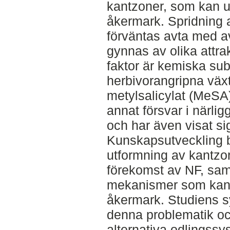
kantzoner, som kan utg
åkermark. Spridning 
förväntas avta med a
gynnas av olika attrak
faktor är kemiska su
herbivorangripna väx
metylsalicylat (MeSA
annat försvar i närlig
och har även visat si
Kunskapsutveckling 
utformning av kantzo
förekomst av NF, sam
mekanismer som kan at
åkermark. Studiens sy
denna problematik o
alternativa odlingss