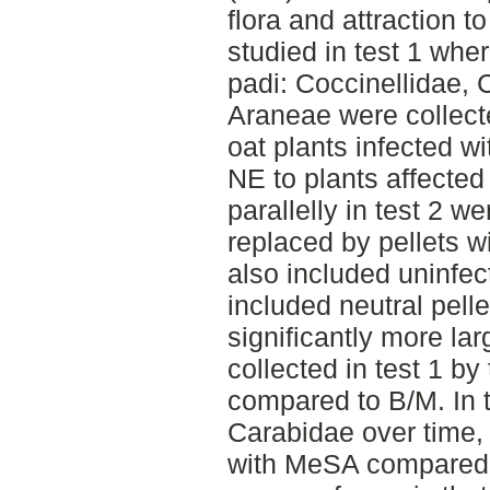
flora and attraction t
studied in test 1 wh
padi: Coccinellidae, 
Araneae were collected
oat plants infected wi
NE to plants affected
parallelly in test 2 w
replaced by pellets w
also included uninfec
included neutral pell
significantly more la
collected in test 1 by
compared to B/M. In t
Carabidae over time, 
with MeSA compared t