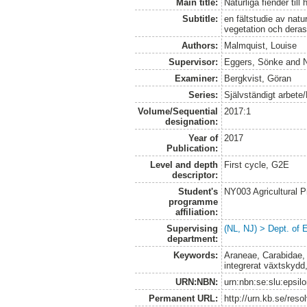
Main title:
Naturliga fiender til
Subtitle:
en fältstudie av natu
vegetation och deras a
Authors:
Malmquist, Louise
Supervisor:
Eggers, Sönke
and
Examiner:
Bergkvist, Göran
Series:
Självständigt arbete
Volume/Sequential
2017:1
designation:
Year of
2017
Publication:
Level and depth
First cycle, G2E
descriptor:
Student's
NY003 Agricultural 
programme
affiliation:
Supervising
(NL, NJ) > Dept. of 
department:
Keywords:
Araneae, Carabidae, 
integrerat växtskydd
URN:NBN:
urn:nbn:se:slu:epsil
Permanent URL:
http://urn.kb.se/res