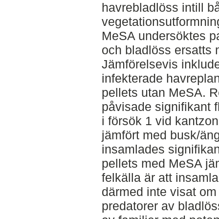
havrebladlöss intill b
vegetationsutformning
MeSA undersöktes para
och bladlöss ersatts
Jämförelsevis inklude
infekterade havreplan
pellets utan MeSA. R
påvisade signifikant 
i försök 1 vid kantzo
jämfört med busk/äng
insamlades signifikant
pellets med MeSA jäm
felkälla är att insam
därmed inte visat om 
predatorer av bladlöss