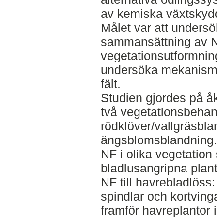
av kemiska växtskyd
Målet var att unders
sammansättning av NF
vegetationsutformnin
undersöka mekanismer 
fält.
Studien gjordes på å
två vegetationsbehan
rödklöver/vallgräsbl
ängsblomsblandning. 
NF i olika vegetation s
bladlusangripna plant
NF till havrebladlöss:
spindlar och kortving
framför havreplantor