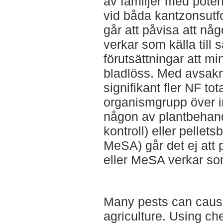
av familjer med potent
vid båda kantzonsutf
går att påvisa att nå
verkar som källa till
förutsättningar att m
bladlöss. Med avsakn
signifikant fler NF to
organismgrupp över i
någon av plantbehand
kontroll) eller pellet
MeSA) går det ej att 
eller MeSA verkar som 
Many pests can cause
agriculture. Using ch