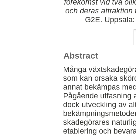
förekomst vid två oli
och deras attraktion t
G2E. Uppsala: 
Abstract
Många växtskadegörar
som kan orsaka skörd
annat bekämpas med
Pågående utfasning a
dock utveckling av al
bekämpningsmetoder. E
skadegörares naturli
etablering och bevar