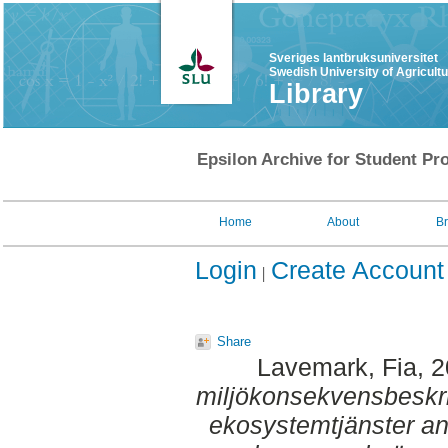
Sveriges lantbruksuniversitet
Swedish University of Agricult
Library
Epsilon Archive for Student Pro
Home
About
B
Login
Create Account
Share
Lavemark, Fia
, 
miljökonsekvensbeskriv
ekosystemtjänster a