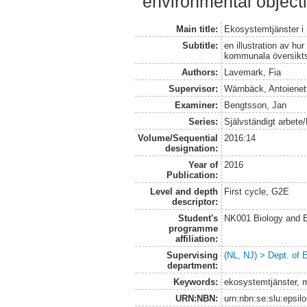
environmental objecti
Main title:
Ekosystemtjänster i
Subtitle:
en illustration av h
kommunala översikt
Authors:
Lavemark, Fia
Supervisor:
Wärnbäck, Antoienet
Examiner:
Bengtsson, Jan
Series:
Självständigt arbete
Volume/Sequential
2016:14
designation:
Year of
2016
Publication:
Level and depth
First cycle, G2E
descriptor:
Student's
NK001 Biology and E
programme
affiliation:
Supervising
(NL, NJ) > Dept. of 
department:
Keywords:
ekosystemtjänster, m
URN:NBN:
urn:nbn:se:slu:epsil