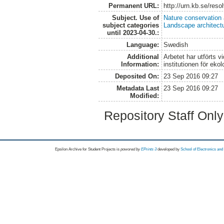
Permanent URL:
http://urn.kb.se/res
Subject. Use of
Nature conservation
subject categories
Landscape architect
until 2023-04-30.:
Language:
Swedish
Additional
Arbetet har utförts v
Information:
institutionen för ekol
Deposited On:
23 Sep 2016 09:27
Metadata Last
23 Sep 2016 09:27
Modified:
Repository Staff Onl
Epsilon Archive for Student Projects is
powored by
EPrints 3
developed by
School of Electronics an