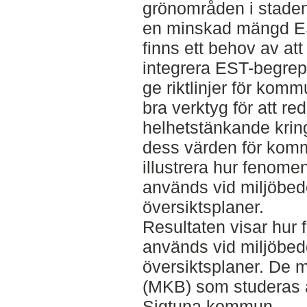
grönområden i staden 
en minskad mängd EST
finns ett behov av att
integrera EST-begrep
ge riktlinjer för kom
bra verktyg för att red
helhetstänkande krin
dess värden för kommu
illustrera hur fenome
används vid miljöb
översiktsplaner.
Resultaten visar hur 
används vid miljöbe
översiktsplaner. De 
(MKB) som studeras ä
Sigtuna kommun.