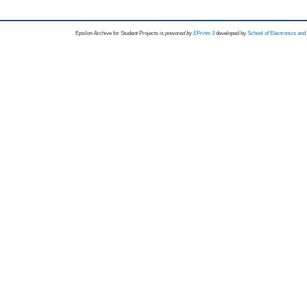
Epsilon Archive for Student Projects is
powored by
EPrints 3
developed by
School of Electronics an