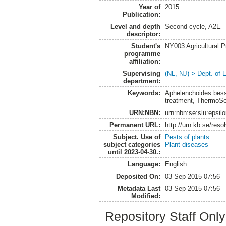
Year of
2015
Publication:
Level and depth
Second cycle, A2E
descriptor:
Student's
NY003 Agricultural 
programme
affiliation:
Supervising
(NL, NJ) > Dept. of 
department:
Keywords:
Aphelenchoides besse
treatment, ThermoS
URN:NBN:
urn:nbn:se:slu:epsil
Permanent URL:
http://urn.kb.se/res
Subject. Use of
Pests of plants
subject categories
Plant diseases
until 2023-04-30.:
Language:
English
Deposited On:
03 Sep 2015 07:56
Metadata Last
03 Sep 2015 07:56
Modified:
Repository Staff Onl