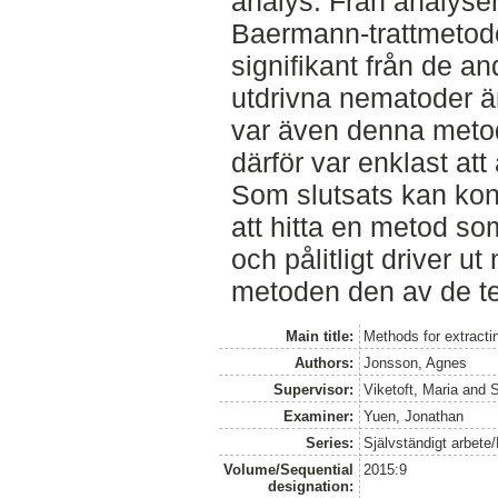
analys. Från analyse
Baermann-trattmetode
signifikant från de a
utdrivna nematoder ä
var även denna metod
därför var enklast att
Som slutsats kan konst
att hitta en metod so
och pålitligt driver u
metoden den av de t
Main title:
Methods for extracti
Authors:
Jonsson, Agnes
Supervisor:
Viketoft, Maria
and
S
Examiner:
Yuen, Jonathan
Series:
Självständigt arbete
Volume/Sequential
2015:9
designation: