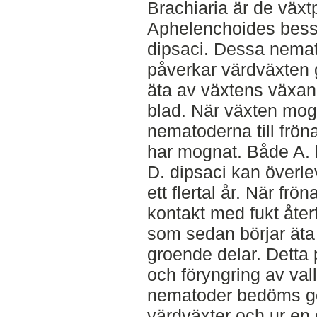
Brachiaria är de väx
Aphelenchoides bess
dipsaci. Dessa nemat
påverkar värdväxten 
äta av växtens växa
blad. När växten mogna
nematoderna till fröna
har mognat. Både A. 
D. dipsaci kan överleva
ett flertal år. När frö
kontakt med fukt åte
som sedan börjar äta
groende delar. Detta 
och föryngring av val
nematoder bedöms gö
värdväxter och ur en