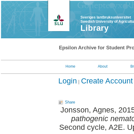
Sveriges lantbruksuniversitet
Swedish University of Agricult
Library
Epsilon Archive for Student Pro
Home
About
B
Login
Create Account
Share
Jonsson, Agnes
, 201
pathogenic nemato
Second cycle, A2E. Up