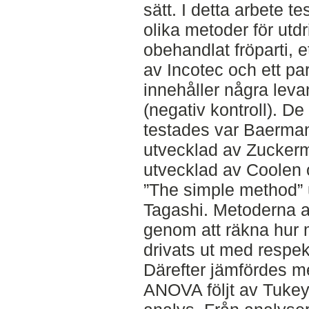
sätt. I detta arbete te
olika metoder för utd
obehandlat fröparti, e
av Incotec och ett par
innehåller några lev
(negativ kontroll). D
testades var Baerman
utvecklad av Zuckerm
utvecklad av Coolen
”The simple method” 
Tagashi. Metoderna 
genom att räkna hur
drivats ut med respek
Därefter jämfördes m
ANOVA följt av Tukey