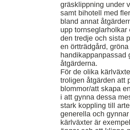
gräsklippning under 
samt bihotell med fle
bland annat åtgärdern
upp tornseglarholkar 
den tredje och sista 
en örtträdgård, gröna
handikappanpassad g
åtgärderna.
För de olika kärlväxt
troligen åtgärden att 
blommor/att skapa en 
i att gynna dessa me
stark koppling till ar
generella och gynnar
kärlväxter är exempe