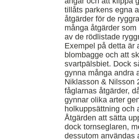
ängar och att klippa
tillåts parkens egna a
åtgärder för de ryggr
många åtgärder som ä
av de rödlistade rygg
Exempel på detta är a
blombagge och att sk
svartpälsbiet. Dock s
gynna många andra a
Niklasson & Nilsson 2
fåglarnas åtgärder, d
gynnar olika arter ge
holkuppsättning och a
Åtgärden att sätta up
dock tornseglaren, m
dessutom användas av