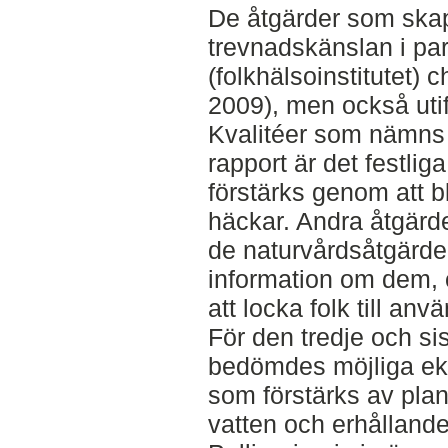
De åtgärder som skap
trevnadskänslan i pa
(folkhälsoinstitutet) 
2009), men också uti
Kvalitéer som nämns 
rapport är det festlig
förstärks genom att b
häckar. Andra åtgärder
de naturvårdsåtgärder
information om dem, o
att locka folk till an
För den tredje och si
bedömdes möjliga ek
som förstärks av plan
vatten och erhållandet