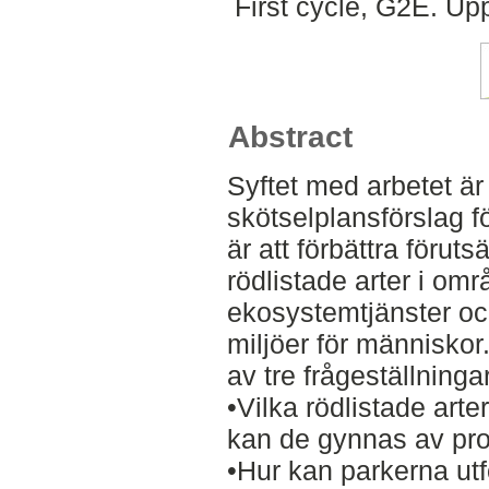
First cycle, G2E. Up
Abstract
Syftet med arbetet är 
skötselplansförslag f
är att förbättra föruts
rödlistade arter i om
ekosystemtjänster oc
miljöer för människo
av tre frågeställningar
•Vilka rödlistade arte
kan de gynnas av pro
•Hur kan parkerna utf