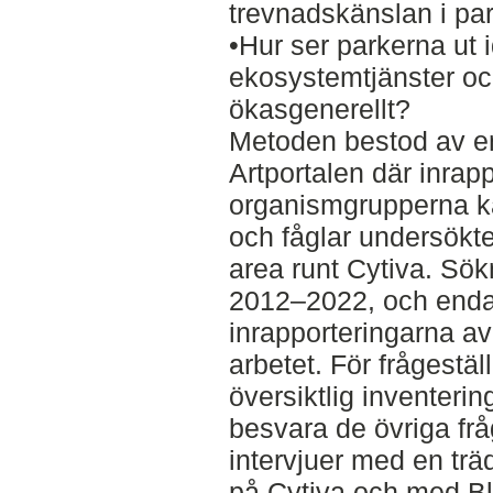
trevnadskänslan i pa
•Hur ser parkerna ut 
ekosystemtjänster oc
ökasgenerellt?
Metoden bestod av en
Artportalen där inrapp
organismgrupperna kä
och fåglar undersökt
area runt Cytiva. Sök
2012–2022, och enda
inrapporteringarna av
arbetet. För frågestäl
översiktlig inventerin
besvara de övriga frå
intervjuer med en tr
på Cytiva och med Bl