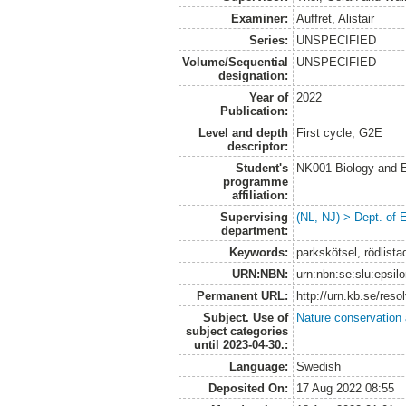
Examiner:
Auffret, Alistair
Series:
UNSPECIFIED
Volume/Sequential
UNSPECIFIED
designation:
Year of
2022
Publication:
Level and depth
First cycle, G2E
descriptor:
Student's
NK001 Biology and E
programme
affiliation:
Supervising
(NL, NJ) > Dept. of 
department:
Keywords:
parkskötsel, rödlista
URN:NBN:
urn:nbn:se:slu:epsil
Permanent URL:
http://urn.kb.se/res
Subject. Use of
Nature conservation
subject categories
until 2023-04-30.:
Language:
Swedish
Deposited On:
17 Aug 2022 08:55