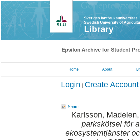
Sveriges lantbruksuniversitet
Swedish University of Agricult
Library
Epsilon Archive for Student Pro
Home
About
B
Login
Create Account
Share
Karlsson, Madelen
parkskötsel för a
ekosystemtjänster oc