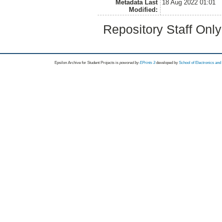
Metadata Last
18 Aug 2022 01:01
Modified:
Repository Staff Onl
Epsilon Archive for Student Projects is
powored by
EPrints 3
developed by
School of Electronics an