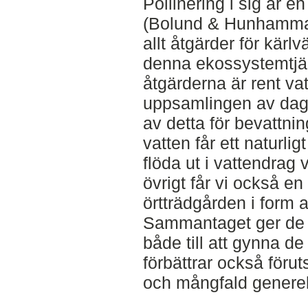
Pollinering i sig är e
(Bolund & Hunhammar 
allt åtgärder för kärl
denna ekossystemtjän
åtgärderna är rent v
uppsamlingen av dag
av detta för bevattnin
vatten får ett naturligt
flöda ut i vattendrag
övrigt får vi också en
örtträdgården i form a
Sammantaget ger de o
både till att gynna de
förbättrar också förut
och mångfald generell