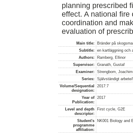
planning prescribed 
effect. A national fir
coordination and mak
evaluation of prescrib
Main title:
Bränder på skogsmar
Subtitle:
en kartläggning och 
Authors:
Ramberg, Ellinor
Supervisor:
Granath, Gustaf
Examiner:
Strengbom, Joachim
Series:
Självständigt arbete
Volume/Sequential
2017:7
designation:
Year of
2017
Publication:
Level and depth
First cycle, G2E
descriptor:
Student's
NK001 Biology and E
programme
affiliation: