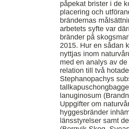
påpekat brister i de 
placering och utförand
brändernas målsättni
arbetets syfte var där
bränder på skogsmark
2015. Hur en sådan k
nyttjas inom naturvår
med en analys av de 
relation till två hota
Stephanopachys subs
tallkapuschongbagge
lanuginosum (Brandn
Uppgifter om naturvå
hyggesbränder inhäm
länsstyrelser samt d
(Bergvik Skog, Sve