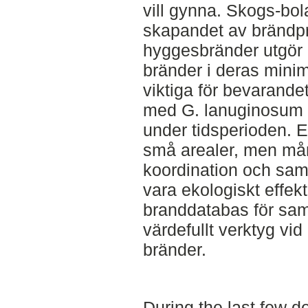
vill gynna. Skogs-bol
skapandet av brändpr
hyggesbränder utgör 
bränder i deras mini
viktiga för bevarandet
med G. lanuginosum i 
under tidsperioden. E
små arealer, men mån
koordination och sama
vara ekologiskt effe
branddatabas för samt
värdefullt verktyg vi
bränder.
During the last few 