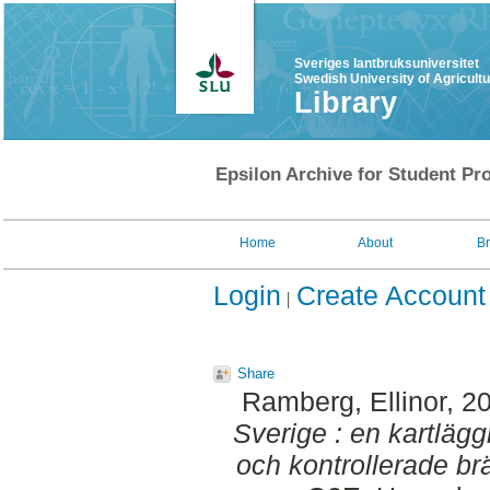
Sveriges lantbruksuniversitet
Swedish University of Agricult
Library
Epsilon Archive for Student Pro
Home
About
B
Login
Create Account
Share
Ramberg, Ellinor
, 2
Sverige : en kartläg
och kontrollerade b