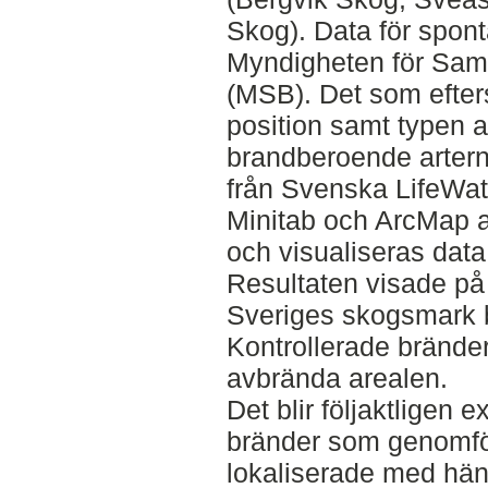
Skog). Data för spont
Myndigheten för Sam
(MSB). Det som efters
position samt typen 
brandberoende arter
från Svenska LifeWat
Minitab och ArcMap a
och visualiseras data
Resultaten visade på a
Sveriges skogsmark b
Kontrollerade brände
avbrända arealen.
Det blir följaktligen e
bränder som genomför
lokaliserade med häns