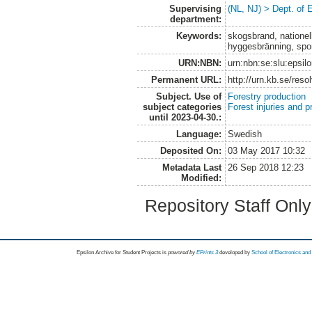
Supervising
(NL, NJ) > Dept. of 
department:
Keywords:
skogsbrand, nationel
hyggesbränning, spo
URN:NBN:
urn:nbn:se:slu:epsil
Permanent URL:
http://urn.kb.se/res
Subject. Use of
Forestry production
subject categories
Forest injuries and p
until 2023-04-30.:
Language:
Swedish
Deposited On:
03 May 2017 10:32
Metadata Last
26 Sep 2018 12:23
Modified:
Repository Staff Onl
Epsilon Archive for Student Projects is
powored by
EPrints 3
developed by
School of Electronics an