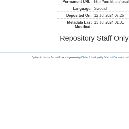
Permanent URL:
http://urn.kb.se/res
Language:
Swedish
Deposited On:
12 Jul 2024 07:26
Metadata Last
13 Jul 2024 01:01
Modified:
Repository Staff Onl
Epsilon Archive for Student Projects is
powored by
EPrints 3
developed by
School of Electronics an