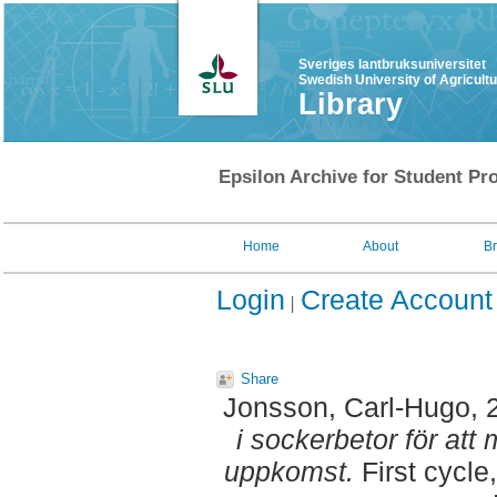
Sveriges lantbruksuniversitet
Swedish University of Agricult
Library
Epsilon Archive for Student Pro
Home
About
B
Login
Create Account
Share
Jonsson, Carl-Hugo
, 
i sockerbetor för at
uppkomst.
First cycle