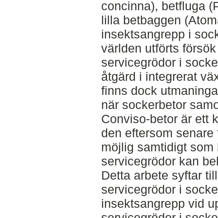
concinna), betfluga
lilla betbaggen (Atoma
insektsangrepp i sock
världen utförts förs
servicegrödor i sock
åtgärd i integrerat vä
finns dock utmaning
när sockerbetor samo
Conviso-betor är ett 
den eftersom senare 
möjlig samtidigt som 
servicegrödor kan bek
Detta arbete syftar ti
servicegrödor i sock
insektsangrepp vid u
servicegrödor i socke