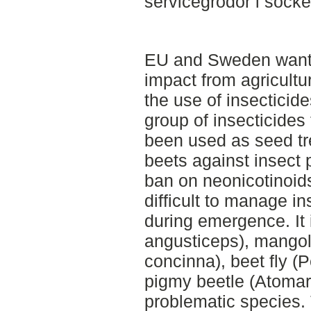
servicegrödor i socke
EU and Sweden want 
impact from agricultu
the use of insecticid
group of insecticides
been used as seed tr
beets against insect
ban on neonicotinoid
difficult to manage i
during emergence. It i
angusticeps), mangol
concinna), beet fly 
pigmy beetle (Atomari
problematic species. 