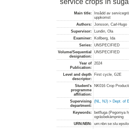
service crops in suga
Main title:
Insådd av servicegrö
uppkomst
Authors:
Jonsson, Carl-Hugo
Supervisor:
Lundin, Ola
Examiner:
Kollberg, Ida
Series:
UNSPECIFIED
Volume/Sequential
UNSPECIFIED
designation:
Year of
2024
Publication:
Level and depth
First cycle, G2E
descriptor:
Student's
NK016 Crop Producti
programme
affiliation:
Supervising
(NL, NJ) > Dept. of 
department:
Keywords:
betfluga (Pegomya h
ogräsbekämpning
URN:NBN:
urn:nbn:se:slu:epsil