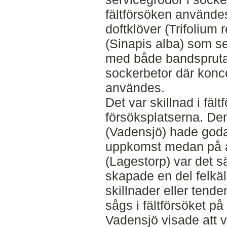
fältförsöken använde
doftklöver (Trifolium
(Sinapis alba) som s
med både bandspruta
sockerbetor där konc
användes.
Det var skillnad i fäl
försöksplatserna. De
(Vadensjö) hade goda
uppkomst medan på a
(Lagestorp) var det s
skapade en del felkäl
skillnader eller tend
sågs i fältförsöket på
Vadensjö visade att 