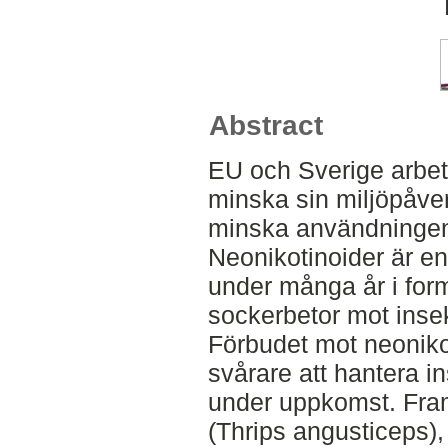
Abstract
EU och Sverige arbeta
minska sin miljöpåve
minska användningen 
Neonikotinoider är en
under många år i for
sockerbetor mot ins
Förbudet mot neonikot
svårare att hantera i
under uppkomst. Framf
(Thrips angusticeps)