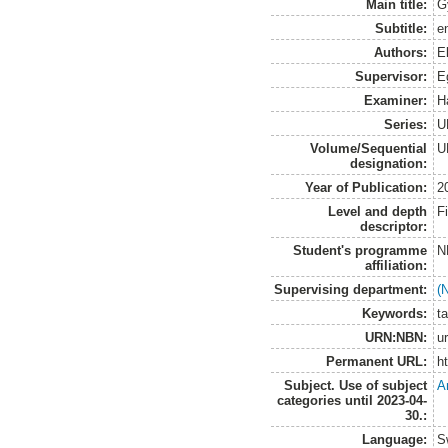
Main title:
G
Subtitle:
e
Authors:
El
Supervisor:
E
Examiner:
H
Series:
U
Volume/Sequential
U
designation:
Year of Publication:
2
Level and depth
F
descriptor:
Student's programme
N
affiliation:
Supervising department:
(
Keywords:
t
URN:NBN:
u
Permanent URL:
h
Subject. Use of subject
A
categories until 2023-04-
30.:
Language:
S