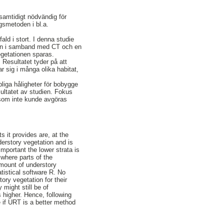
samtidigt nödvändig för
gsmetoden i bl.a.
ald i stort. I denna studie
sen i samband med CT och en
egetationen sparas.
Resultatet tyder på att
r sig i många olika habitat,
pliga håligheter för bobygge
sultatet av studien. Fokus
 som inte kunde avgöras
s it provides are, at the
erstory vegetation and is
mportant the lower strata is
where parts of the
amount of understory
tistical software R. No
ory vegetation for their
 might still be of
 higher. Hence, following
e if URT is a better method