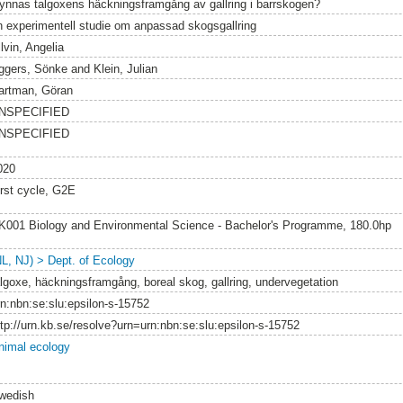
ynnas talgoxens häckningsframgång av gallring i barrskogen?
n experimentell studie om anpassad skogsgallring
lvin, Angelia
ggers, Sönke
and
Klein, Julian
artman, Göran
NSPECIFIED
NSPECIFIED
020
irst cycle, G2E
K001 Biology and Environmental Science - Bachelor's Programme, 180.0hp
NL, NJ) > Dept. of Ecology
algoxe, häckningsframgång, boreal skog, gallring, undervegetation
rn:nbn:se:slu:epsilon-s-15752
ttp://urn.kb.se/resolve?urn=urn:nbn:se:slu:epsilon-s-15752
nimal ecology
wedish