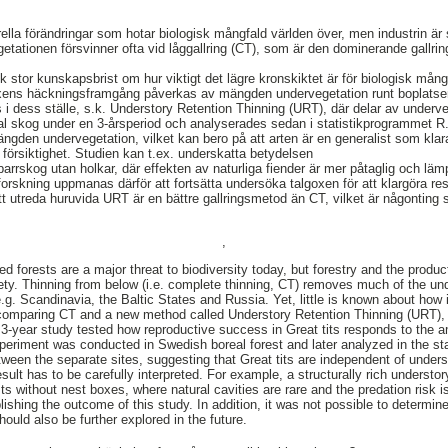
ella förändringar som hotar biologisk mångfald världen över, men industrin är 
etationen försvinner ofta vid låggallring (CT), som är den dominerande gallrin
 stor kunskapsbrist om hur viktigt det lägre kronskiktet är för biologisk mångf
goxens häckningsframgång påverkas av mängden undervegetation runt boplat
 i dess ställe, s.k. Understory Retention Thinning (URT), där delar av underv
l skog under en 3-årsperiod och analyserades sedan i statistikprogrammet R. 
ngden undervegetation, vilket kan bero på att arten är en generalist som klara
örsiktighet. Studien kan t.ex. underskatta betydelsen
arrskog utan holkar, där effekten av naturliga fiender är mer påtaglig och läm
forskning uppmanas därför att fortsätta undersöka talgoxen för att klargöra re
tt utreda huruvida URT är en bättre gallringsmetod än CT, vilket är någonting
,
 forests are a major threat to biodiversity today, but forestry and the product
ety. Thinning from below (i.e. complete thinning, CT) removes much of the und
g. Scandinavia, the Baltic States and Russia. Yet, little is known about how i
 comparing CT and a new method called Understory Retention Thinning (URT), 
s 3-year study tested how reproductive success in Great tits responds to the 
periment was conducted in Swedish boreal forest and later analyzed in the sta
ween the separate sites, suggesting that Great tits are independent of underst
sult has to be carefully interpreted. For example, a structurally rich understory
 without nest boxes, where natural cavities are rare and the predation risk is
ishing the outcome of this study. In addition, it was not possible to determin
hould also be further explored in the future.