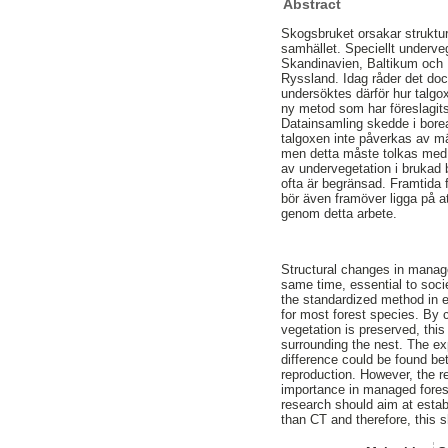
Abstract
Skogsbruket orsakar struktur
samhället. Speciellt underveg
Skandinavien, Baltikum och
Ryssland. Idag råder det dock
undersöktes därför hur tal
ny metod som har föreslagits
Datainsamling skedde i borea
talgoxen inte påverkas av mä
men detta måste tolkas med f
av undervegetation i brukad b
ofta är begränsad. Framtida 
bör även framöver ligga på a
genom detta arbete.
Structural changes in managed
same time, essential to soci
the standardized method in e.
for most forest species. By
vegetation is preserved, thi
surrounding the nest. The ex
difference could be found bet
reproduction. However, the re
importance in managed forests
research should aim at establ
than CT and therefore, this s