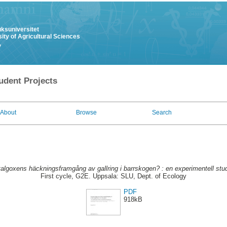
uksuniversitet
ity of Agricultural Sciences
y
udent Projects
About
Browse
Search
algoxens häckningsframgång av gallring i barrskogen? : en experimentell stu
First cycle, G2E. Uppsala: SLU, Dept. of Ecology
PDF
918kB