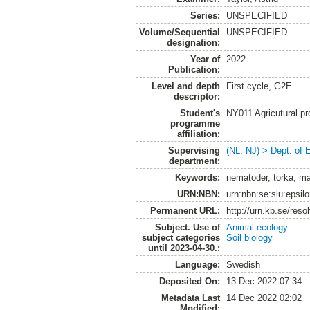
Series:
UNSPECIFIED
Volume/Sequential
UNSPECIFIED
designation:
Year of
2022
Publication:
Level and depth
First cycle, G2E
descriptor:
Student's
NY011 Agricutural pr
programme
affiliation:
Supervising
(NL, NJ) > Dept. of 
department:
Keywords:
nematoder, torka, mar
URN:NBN:
urn:nbn:se:slu:epsil
Permanent URL:
http://urn.kb.se/res
Subject. Use of
Animal ecology
subject categories
Soil biology
until 2023-04-30.:
Language:
Swedish
Deposited On:
13 Dec 2022 07:34
Metadata Last
14 Dec 2022 02:02
Modified: