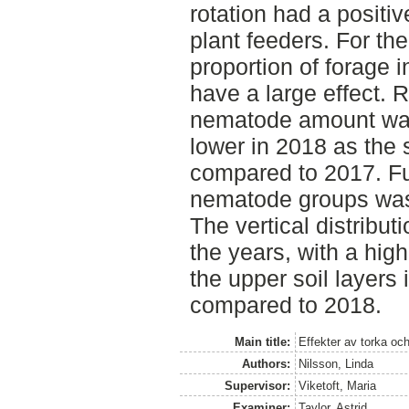
rotation had a positiv
plant feeders. For th
proportion of forage i
have a large effect. R
nematode amount was
lower in 2018 as the 
compared to 2017. Fu
nematode groups was 
The vertical distribut
the years, with a hi
the upper soil layers 
compared to 2018.
Main title:
Effekter av torka oc
Authors:
Nilsson, Linda
Supervisor:
Viketoft, Maria
Examiner:
Taylor, Astrid