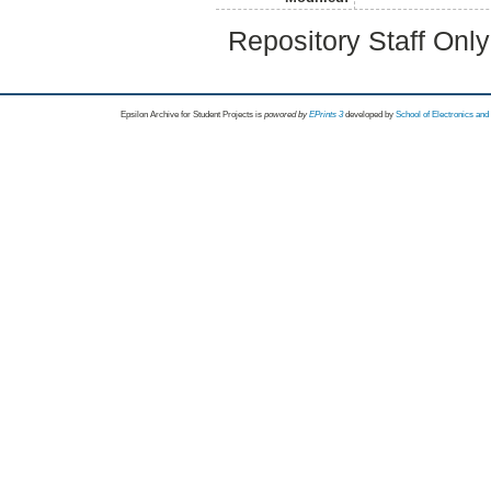
Repository Staff Onl
Epsilon Archive for Student Projects is
powored by
EPrints 3
developed by
School of Electronics an