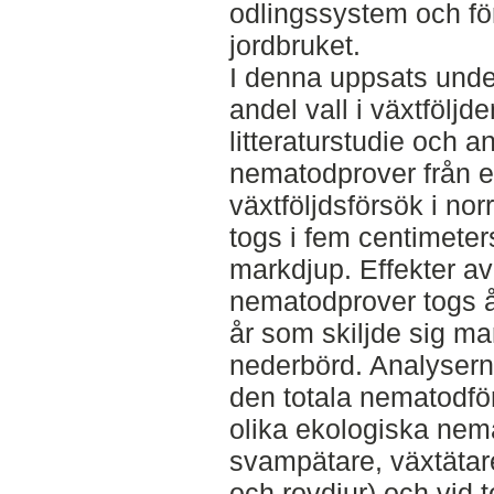
odlingssystem och för 
jordbruket.
I denna uppsats unde
andel vall i växtföl
litteraturstudie och 
nematodprover från e
växtföljdsförsök i no
togs i fem centimeters
markdjup. Effekter a
nematodprover togs å
år som skiljde sig m
nederbörd. Analyser
den totala nematodf
olika ekologiska nem
svampätare, växtätare
och rovdjur) och vid