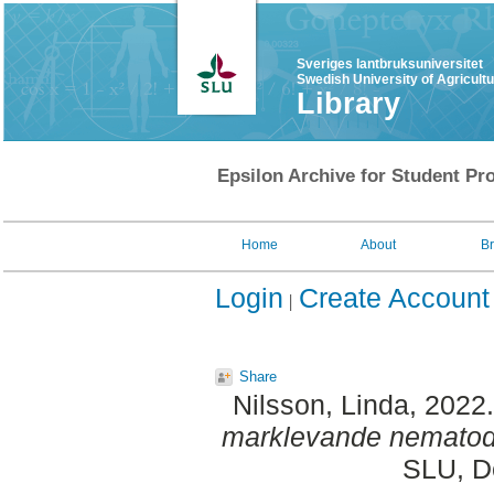
Sveriges lantbruksuniversitet
Swedish University of Agricult
Library
Epsilon Archive for Student Pro
Home
About
B
Login
Create Account
Share
Nilsson, Linda
, 2022
marklevande nematod
SLU, De