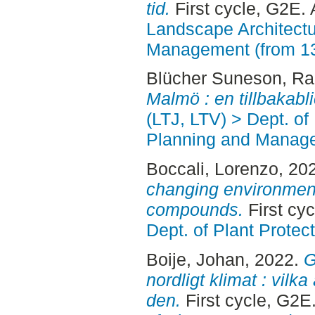
tid.
First cycle, G2E. 
Landscape Architectu
Management (from 1
Blücher Suneson, Ra
Malmö : en tillbakabli
(LTJ, LTV) > Dept. of
Planning and Manage
Boccali, Lorenzo
, 20
changing environment 
compounds.
First cy
Dept. of Plant Protec
Boije, Johan
, 2022.
G
nordligt klimat : vilka
den.
First cycle, G2E