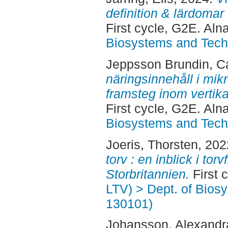
definition & lärdomar 
First cycle, G2E. Aln
Biosystems and Tech
Jeppsson Brundin, Ca
näringsinnehåll i mik
framsteg inom vertika
First cycle, G2E. Aln
Biosystems and Tech
Joeris, Thorsten
, 20
torv : en inblick i torv
Storbritannien.
First 
LTV) > Dept. of Bios
130101)
Johansson, Alexandr