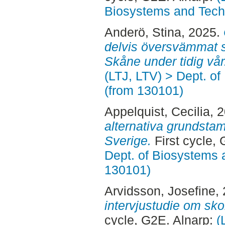
Biosystems and Tech
Anderö, Stina
, 2025.
delvis översvämmat soc
Skåne under tidig vår
(LTJ, LTV) > Dept. o
(from 130101)
Appelquist, Cecilia
, 
alternativa grundstam
Sverige.
First cycle,
Dept. of Biosystems 
130101)
Arvidsson, Josefine
,
intervjustudie om sk
cycle, G2E. Alnarp:
(