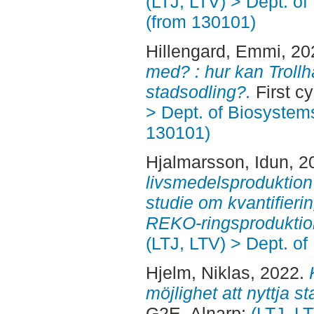
(LTJ, LTV) > Dept. o
(from 130101)
Hillengard, Emmi
, 2
med? : hur kan Trollh
stadsodling?.
First c
> Dept. of Biosystem
130101)
Hjalmarsson, Idun
, 2
livsmedelsproduktion
studie om kvantifieri
REKO-ringsproduktio
(LTJ, LTV) > Dept. of
Hjelm, Niklas
, 2022.
möjlighet att nyttja s
G2E. Alnarp:
(LTJ, L