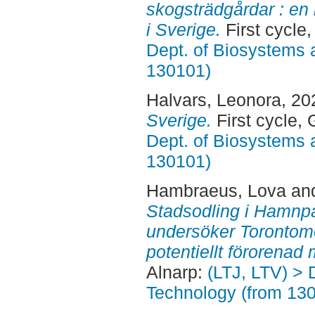
skogsträdgårdar : en 
i Sverige.
First cycle
Dept. of Biosystems 
130101)
Halvars, Leonora
, 20
Sverige.
First cycle,
Dept. of Biosystems 
130101)
Hambraeus, Lova
an
Stadsodling i Hamnp
undersöker Torontomo
potentiellt förorenad 
Alnarp:
(LTJ, LTV) > 
Technology (from 13