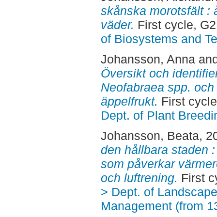
skånska morotsfält : 
väder.
First cycle, G
of Biosystems and T
Johansson, Anna
an
Översikt och identifie
Neofabraea spp. och 
äppelfrukt.
First cycl
Dept. of Plant Breed
Johansson, Beata
, 2
den hållbara staden 
som påverkar värmere
och luftrening.
First c
> Dept. of Landscape
Management (from 1