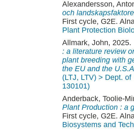
Alexandersson, Anto
och landskapsfaktorer
First cycle, G2E. Aln
Plant Protection Biol
Allmark, John
, 2025.
: a literature review 
plant breeding with g
the EU and the U.S.A
(LTJ, LTV) > Dept. of
130101)
Anderback, Toolie-Mi
Plant Production : a g
First cycle, G2E. Aln
Biosystems and Tech