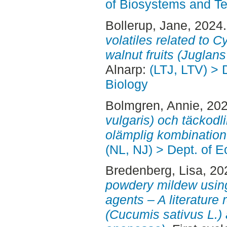
of Biosystems and T
Bollerup, Jane
, 2024
volatiles related to C
walnut fruits (Juglans
Alnarp:
(LTJ, LTV) > 
Biology
Bolmgren, Annie
, 20
vulgaris) och täckodl
olämplig kombination
(NL, NJ) > Dept. of E
Bredenberg, Lisa
, 20
powdery mildew using
agents – A literature
(Cucumis sativus L.) 