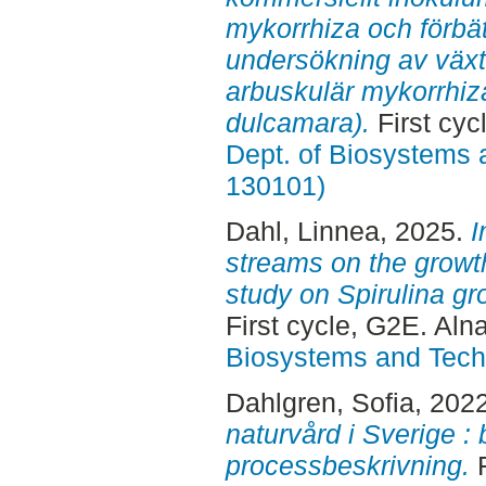
mykorrhiza och förbät
undersökning av väx
arbuskulär mykorrhiz
dulcamara).
First cyc
Dept. of Biosystems 
130101)
Dahl, Linnea
, 2025.
I
streams on the growt
study on Spirulina g
First cycle, G2E. Aln
Biosystems and Tech
Dahlgren, Sofia
, 202
naturvård i Sverige 
processbeskrivning.
F