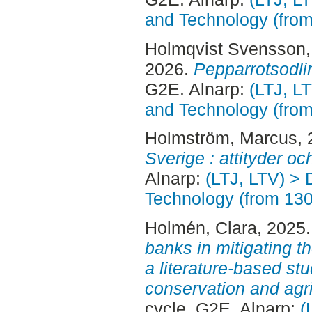
and Technology (fro
Holmqvist Svensson,
2026.
Pepparrotsodlin
G2E. Alnarp:
(LTJ, L
and Technology (fro
Holmström, Marcus
,
Sverige : attityder oc
Alnarp:
(LTJ, LTV) > 
Technology (from 13
Holmén, Clara
, 2025
banks in mitigating t
a literature-based stu
conservation and agric
cycle, G2E. Alnarp:
(