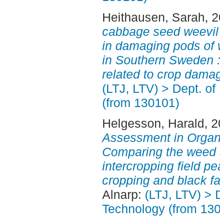
Heithausen, Sarah
, 
cabbage seed weevil 
in damaging pods of w
in Southern Sweden :
related to crop dama
(LTJ, LTV) > Dept. o
(from 130101)
Helgesson, Harald
, 
Assessment in Organi
Comparing the weed s
intercropping field pe
cropping and black fa
Alnarp:
(LTJ, LTV) > 
Technology (from 13