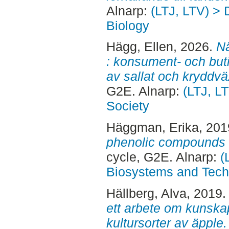
Alnarp:
(LTJ, LTV) > 
Biology
Hägg, Ellen
, 2026.
Nä
: konsument- och but
av sallat och kryddväx
G2E. Alnarp:
(LTJ, L
Society
Häggman, Erika
, 20
phenolic compounds a
cycle, G2E. Alnarp:
(
Biosystems and Tech
Hällberg, Alva
, 2019
ett arbete om kunskap
kultursorter av äpple.