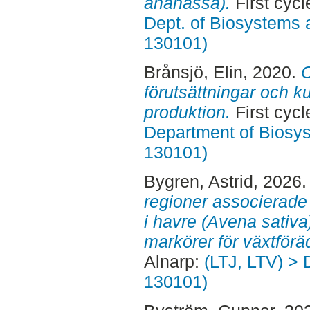
ananassa).
First cycl
Dept. of Biosystems 
130101)
Brånsjö, Elin
, 2020.
O
förutsättningar och k
produktion.
First cycl
Department of Biosy
130101)
Bygren, Astrid
, 2026
regioner associerad
i havre (Avena sativa
markörer för växtföräd
Alnarp:
(LTJ, LTV) > 
130101)