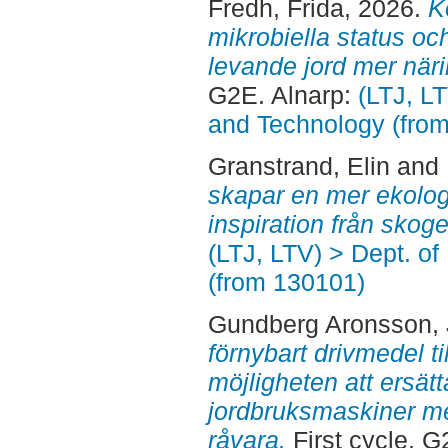
Fredh, Frida
, 2026.
K
mikrobiella status och
levande jord mer näri
G2E. Alnarp:
(LTJ, L
and Technology (fro
Granstrand, Elin
and
skapar en mer ekologi
inspiration från skoge
(LTJ, LTV) > Dept. o
(from 130101)
Gundberg Aronsson,
förnybart drivmedel til
möjligheten att ersätta
jordbruksmaskiner m
råvara.
First cycle, G