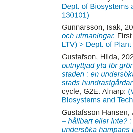
Dept. of Biosystems 
130101)
Gunnarsson, Isak
, 2
och utmaningar.
First
LTV) > Dept. of Plant
Gustafson, Hilda
, 20
outnyttjad yta för gr
staden : en undersök
stads hundrastgårdar 
cycle, G2E. Alnarp:
(
Biosystems and Tech
Gustafsson Hansen,
– hållbart eller inte? 
undersöka hampans h