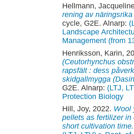
Hellmann, Jacquelin
rening av näringsrika
cycle, G2E. Alnarp:
(
Landscape Architectu
Management (from 1
Henriksson, Karin
, 2
(Ceutorhynchus obstri
rapsfält : dess påver
skidgallmygga (Dasin
G2E. Alnarp:
(LTJ, LT
Protection Biology
Hill, Joy
, 2022.
Wool 
pellets as fertilizer 
short cultivation time.