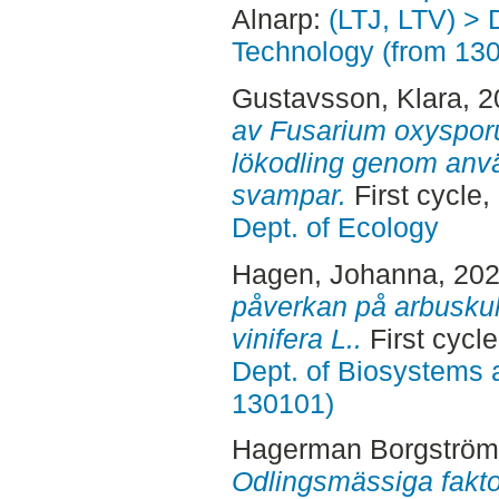
Alnarp:
(LTJ, LTV) > 
Technology (from 13
Gustavsson, Klara
, 
av Fusarium oxysporu
lökodling genom anv
svampar.
First cycle
Dept. of Ecology
Hagen, Johanna
, 20
påverkan på arbuskul
vinifera L..
First cycl
Dept. of Biosystems 
130101)
Hagerman Borgström
Odlingsmässiga fakto