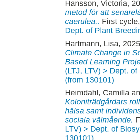
Hansson, Victoria
, 2
metod för att senare
caerulea..
First cycle
Dept. of Plant Breed
Hartmann, Lisa
, 202
Climate Change in S
Based Learning Proje
(LTJ, LTV) > Dept. o
(from 130101)
Heimdahl, Camilla
a
Koloniträdgårdars roll
hälsa samt individens
sociala välmående.
F
LTV) > Dept. of Bios
130101)