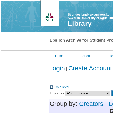
Sveriges lantbruksuniversitet
Swedish University of Agricult
Library
Epsilon Archive for Student Pro
Home
About
B
Login
Create Account
Up a level
Export as
Group by:
Creators
|
L
G