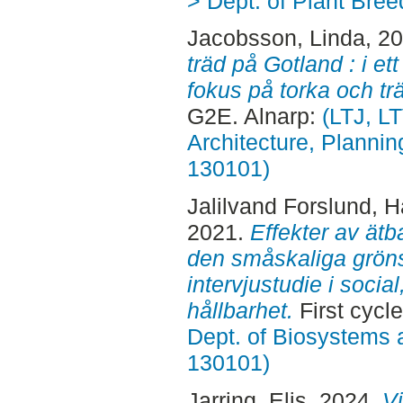
> Dept. of Plant Bre
Jacobsson, Linda
, 2
träd på Gotland : i et
fokus på torka och t
G2E. Alnarp:
(LTJ, L
Architecture, Planni
130101)
Jalilvand Forslund, 
2021.
Effekter av ätb
den småskaliga grön
intervjustudie i soci
hållbarhet.
First cycl
Dept. of Biosystems 
130101)
Jarring, Elis
, 2024.
Vi