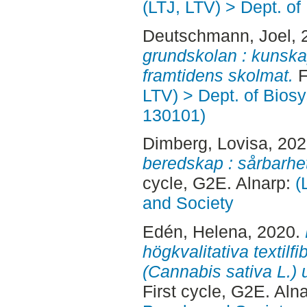
(LTJ, LTV) > Dept. of
Deutschmann, Joel
,
grundskolan : kunskap
framtidens skolmat.
F
LTV) > Dept. of Bios
130101)
Dimberg, Lovisa
, 20
beredskap : sårbarhet
cycle, G2E. Alnarp:
(
and Society
Edén, Helena
, 2020.
högkvalitativa textilf
(Cannabis sativa L.) 
First cycle, G2E. Aln