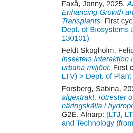
Faxå, Jenny
, 2025.
A
Enhancing Growth an
Transplants.
First cyc
Dept. of Biosystems 
130101)
Feldt Skogholm, Feli
insekters interaktion
urbana miljöer.
First 
LTV) > Dept. of Plant
Forsberg, Sabina
, 2
algextrakt, rötrester
näringskälla i hydro
G2E. Alnarp:
(LTJ, L
and Technology (fro