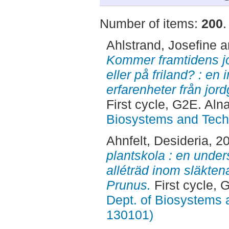
Number of items:
200
.
Ahlstrand, Josefine
a
Kommer framtidens jo
eller på friland? : en
erfarenheter från jor
First cycle, G2E. Aln
Biosystems and Tech
Ahnfelt, Desideria
, 2
plantskola : en unde
alléträd inom släkte
Prunus.
First cycle, 
Dept. of Biosystems 
130101)