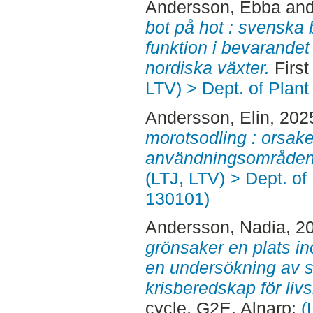
Andersson, Ebba
an
bot på hot : svenska 
funktion i bevarandet
nordiska växter.
First
LTV) > Dept. of Plant
Andersson, Elin
, 202
morotsodling : orsake
användningsområden
(LTJ, LTV) > Dept. of
130101)
Andersson, Nadia
, 2
grönsaker en plats i
en undersökning av
krisberedskap för liv
cycle, G2E. Alnarp:
(