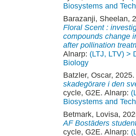
Biosystems and Tech
Barazanji, Sheelan
, 
Floral Scent : investig
compounds change in 
after pollination trea
Alnarp:
(LTJ, LTV) > 
Biology
Batzler, Oscar
, 2025
skadegörare i den sv
cycle, G2E. Alnarp:
(
Biosystems and Tech
Betmark, Lovisa
, 20
AF Bostäders studen
cycle, G2E. Alnarp:
(