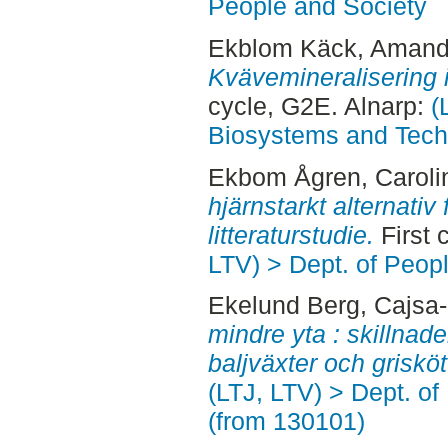
People and Society
Ekblom Käck, Aman
Kvävemineralisering 
cycle, G2E. Alnarp:
(
Biosystems and Tech
Ekbom Ågren, Caroli
hjärnstarkt alternativ
litteraturstudie.
First 
LTV) > Dept. of Peop
Ekelund Berg, Cajsa-
mindre yta : skillnade
baljväxter och grisköt
(LTJ, LTV) > Dept. o
(from 130101)