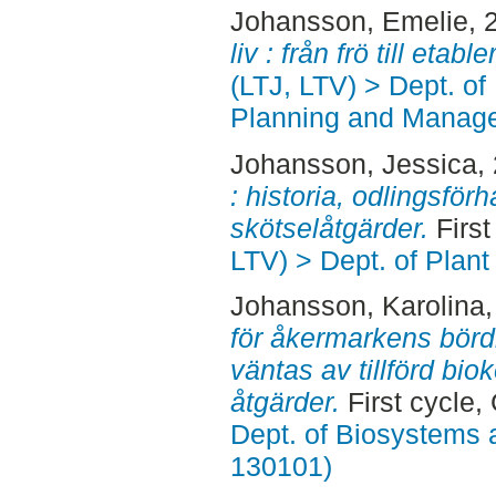
Johansson, Emelie
, 
liv : från frö till etable
(LTJ, LTV) > Dept. of
Planning and Manage
Johansson, Jessica
,
: historia, odlingsför
skötselåtgärder.
First
LTV) > Dept. of Plan
Johansson, Karolina
för åkermarkens bördi
väntas av tillförd bi
åtgärder.
First cycle,
Dept. of Biosystems 
130101)