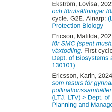
Ekström, Lovisa
, 20
och förutsättningar fö
cycle, G2E. Alnarp:
(
Protection Biology
Ericson, Matilda
, 20
för SMC (spent mus
växtodling.
First cycl
Dept. of Biosystems 
130101)
Ericsson, Karin
, 202
som resurs för gynn
pollinationssamhällen
(LTJ, LTV) > Dept. of
Planning and Manage