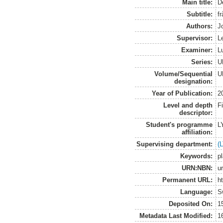
Main title:
De
Subtitle:
fr
Authors:
J
Supervisor:
L
Examiner:
L
Series:
U
Volume/Sequential
U
designation:
Year of Publication:
2
Level and depth
F
descriptor:
Student's programme
L
affiliation:
Supervising department:
(
Keywords:
p
URN:NBN:
u
Permanent URL:
h
Language:
S
Deposited On:
1
Metadata Last Modified:
1