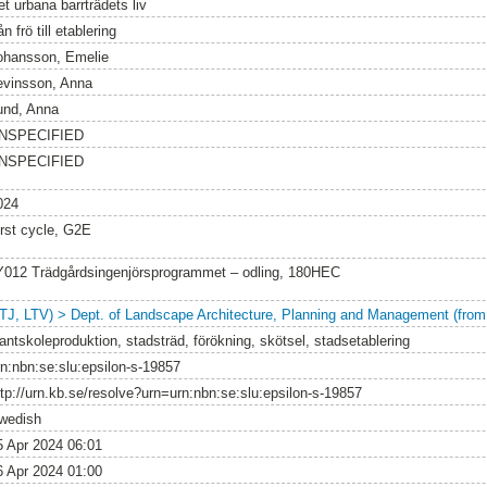
t urbana barrträdets liv
ån frö till etablering
ohansson, Emelie
evinsson, Anna
und, Anna
NSPECIFIED
NSPECIFIED
024
irst cycle, G2E
Y012 Trädgårdsingenjörsprogrammet – odling, 180HEC
LTJ, LTV) > Dept. of Landscape Architecture, Planning and Management (from
lantskoleproduktion, stadsträd, förökning, skötsel, stadsetablering
rn:nbn:se:slu:epsilon-s-19857
ttp://urn.kb.se/resolve?urn=urn:nbn:se:slu:epsilon-s-19857
wedish
5 Apr 2024 06:01
6 Apr 2024 01:00