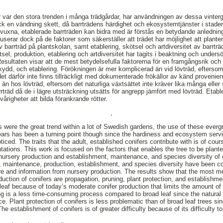
r var den stora trenden i många trädgårdar, har användningen av dessa vintergr
ock en vändning skett, då barrträdens härdighet och ekosystemtjänster i stad
xna, etablerade barrträden kan bidra med är förstås en betydande anledning 
kuserar dock på de faktorer som säkerställer att trädet har möjlighet att plant
v barrträd på plantskolan, samt etablering, skötsel och artdiversitet av barrträ
sel, produktion, etablering och artdiversitet har tagits i beaktning och undersök
esultaten visar att de mest betydelsefulla faktorerna för en framgångsrik och 
kydd, och etablering. Förökningen är mer komplicerad än vid lövträd, eftersom
det därför inte finns tillräckligt med dokumenterade frökällor av känd proveni
n hos lövträd, eftersom det naturliga växtsättet inte kräver lika många eller
träd då de i lägre utsträckning utsätts för angrepp jämfört med lövträd. Etabl
årigheter att bilda förankrande rötter.
,
s were the great trend within a lot of Swedish gardens, the use of these ever
ears has been a turning point though since the hardiness and ecosystem servic
oticed. The traits that the adult, established conifers contribute with is of co
ations. This work is focused on the factors that enables the tree to be planted 
e nursery production and establishment, maintenance, and species diversity of 
, maintenance, production, establishment, and species diversity have been c
re and information from nursery production. The results show that the most me
duction of conifers are propagation, pruning, plant protection, and establishm
leaf because of today’s moderate conifer production that limits the amount 
g is a less time-consuming process compared to broad leaf since the natural 
Plant protection of conifers is less problematic than of broad leaf trees sin
he establishment of conifers is of greater difficulty because of its difficulty t