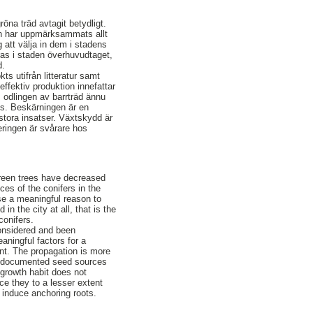
öna träd avtagit betydligt.
en har uppmärksammats allt
att välja in dem i stadens
eras i staden överhuvudtaget,
d.
ts utifrån litteratur samt
effektiv produktion innefattar
 odlingen av barrträd ännu
ens. Beskärningen är en
 stora insatser. Växtskydd är
eringen är svårare hos
green trees have decreased
es of the conifers in the
urse a meaningful reason to
in the city at all, that is the
conifers.
onsidered and been
aningful factors for a
ent. The propagation is more
of documented seed sources
growth habit does not
ce they to a lesser extent
o induce anchoring roots.