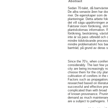
Abstract
Sedan 70-talet, då barrväxte
De allra senaste åren har d
mer. De egenskaper som de vu
planteringar. Detta arbete fo
det vill säga uppdrivningen a
Faktorer inom förökning, sköt
plantskolornas information. R
förökning, beskärning, växts
inte är så pass utbredd och 
mindre tidskrävande process ä
mindre problematiskt hos barr
barrträd, på grund av deras sv
Since the 70’s, when conifer
considerably. The last few y
city are being increasingly n
choose them for the city plant
cultivation of conifers in th
Factors such as propagation
researched based on literatu
successful and effective pro
complicated than with broad 
of known provenance. Prunin
demand as much maintenance. 
are a subject to pathogens. T