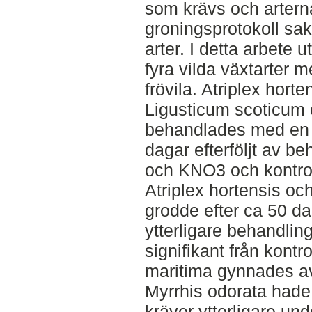
som krävs och arternas
groningsprotokoll sakn
arter. I detta arbete 
fyra vilda växtarter m
frövila. Atriplex hort
Ligusticum scoticum 
behandlades med en k
dagar efterföljt av 
och KNO3 och kontrol
Atriplex hortensis oc
grodde efter ca 50 dag
ytterligare behandlin
signifikant från kont
maritima gynnades a
Myrrhis odorata hade
kräver ytterligare und