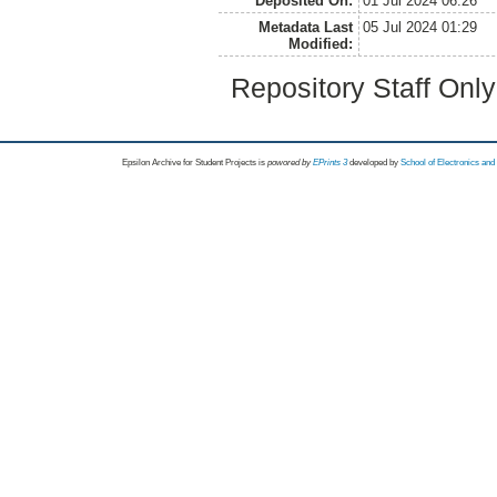
Deposited On:
01 Jul 2024 06:26
Metadata Last
05 Jul 2024 01:29
Modified:
Repository Staff Onl
Epsilon Archive for Student Projects is
powored by
EPrints 3
developed by
School of Electronics an