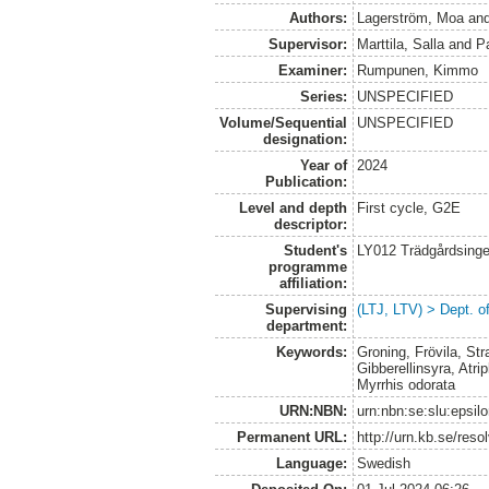
Authors:
Lagerström, Moa
an
Supervisor:
Marttila, Salla
and
P
Examiner:
Rumpunen, Kimmo
Series:
UNSPECIFIED
Volume/Sequential
UNSPECIFIED
designation:
Year of
2024
Publication:
Level and depth
First cycle, G2E
descriptor:
Student's
LY012 Trädgårdsinge
programme
affiliation:
Supervising
(LTJ, LTV) > Dept. o
department:
Keywords:
Groning, Frövila, Str
Gibberellinsyra, Atr
Myrrhis odorata
URN:NBN:
urn:nbn:se:slu:epsil
Permanent URL:
http://urn.kb.se/res
Language:
Swedish