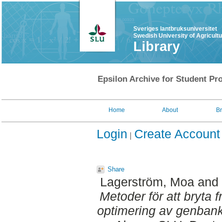
Sveriges lantbruksuniversitet
Swedish University of Agricult
Library
Epsilon Archive for Student Pro
Home
About
B
Login
Create Account
Share
Lagerström, Moa
and
Metoder för att bryta fr
optimering av genban