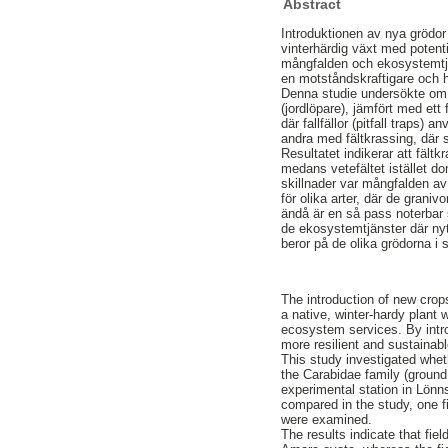
Abstract
Introduktionen av nya grödor 
vinterhärdig växt med potenti
mångfalden och ekosystemtjä
en motståndskraftigare och h
Denna studie undersökte om e
(jordlöpare), jämfört med et
där fallfällor (pitfall traps)
andra med fältkrassing, där s
Resultatet indikerar att fält
medans vetefältet istället d
skillnader var mångfalden av 
för olika arter, där de grani
ändå är en så pass noterbar s
de ekosystemtjänster där nytt
beror på de olika grödorna i 
The introduction of new crops
a native, winter-hardy plant 
ecosystem services. By intro
more resilient and sustainabl
This study investigated wheth
the Carabidae family (ground
experimental station in Lönns
compared in the study, one f
were examined.
The results indicate that fie