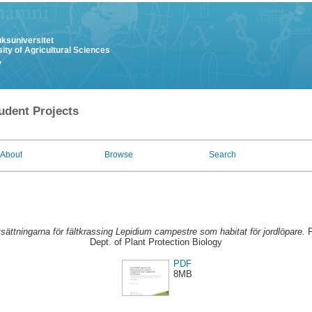
uksuniversitet
ity of Agricultural Sciences
y
udent Projects
About
Browse
Search
sättningarna för fältkrassing Lepidium campestre som habitat för jordlöpare.
F
Dept. of Plant Protection Biology
PDF
8MB