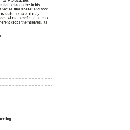
h as Pterostichus
imilar between the fields.
s species find shelter and food
 is quite notable, it may
ices where beneficial insects
fferent crops themselves, as
e
rädling