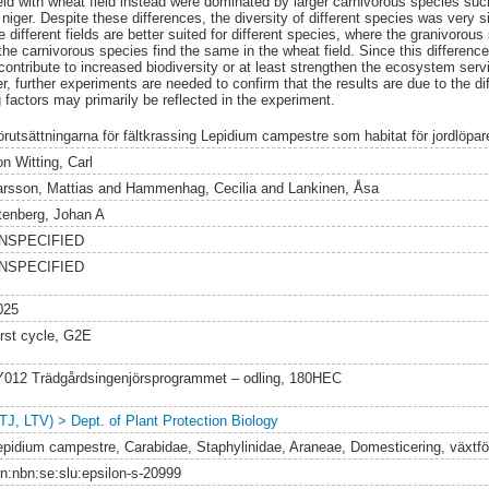
ld with wheat field instead were dominated by larger carnivorous species suc
iger. Despite these differences, the diversity of different species was very s
e different fields are better suited for different species, where the granivorou
e the carnivorous species find the same in the wheat field. Since this difference
contribute to increased biodiversity or at least strengthen the ecosystem serv
 further experiments are needed to confirm that the results are due to the di
 factors may primarily be reflected in the experiment.
örutsättningarna för fältkrassing Lepidium campestre som habitat för jordlöpar
n Witting, Carl
arsson, Mattias
and
Hammenhag, Cecilia
and
Lankinen, Åsa
tenberg, Johan A
NSPECIFIED
NSPECIFIED
025
irst cycle, G2E
Y012 Trädgårdsingenjörsprogrammet – odling, 180HEC
LTJ, LTV) > Dept. of Plant Protection Biology
epidium campestre, Carabidae, Staphylinidae, Araneae, Domesticering, växtfö
rn:nbn:se:slu:epsilon-s-20999