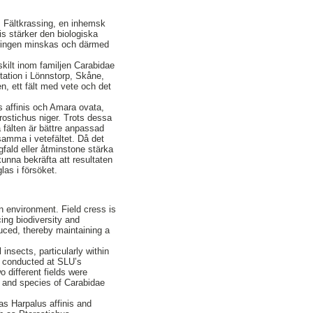
jö. Fältkrassing, en inhemsk
is stärker den biologiska
eringen minskas och därmed
kilt inom familjen Carabidae
tation i Lönnstorp, Skåne,
ien, ett fält med vete och det
us affinis och Amara ovata,
rostichus niger. Trots dessa
a fälten är bättre anpassad
 samma i vetefältet. Då det
gfald eller åtminstone stärka
kunna bekräfta att resultaten
las i försöket.
on environment. Field cress is
cing biodiversity and
uced, thereby maintaining a
insects, particularly within
s conducted at SLU’s
o different fields were
r and species of Carabidae
as Harpalus affinis and