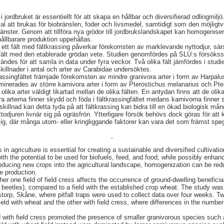
i jordbruket är essentiellt för att skapa en hållbar och diversifierad odlingmil
al att brukas för biobränslen, foder och livsmedel, samtidigt som den möjligtv
nster. Genom att tillföra nya grödor till jordbrukslandskapet kan homogenis
ållbarare produktion uppehållas.
tt fält med fältkrassing påverkar förekomsten av marklevande nyttodjur, särs
t fält med den etablerade grödan vete. Studien genomfördes på SLU:s försökss
 användes för att samla in data under fyra veckor. Två olika fält jämfördes i stud
killnader i antal och arter av Carabidae undersöktes.
krassingfältet främjade förekomsten av mindre granivora arter i form av Harpal
ominerades av större karnivora arter i form av Pterostichus melanarius och Pte
olika arter väldigt likartad mellan de olika fälten. En antydan finns att de olik
vora arterna finner skydd och föda i fältkrassingfältet medans karnivorna finner
killnad kan detta tyda på att fältkrassing kan bidra till en ökad biologisk mån
odjuren livnär sig på ogräsfrön. Ytterligare försök behövs dock göras för att 
sig, där många utom- eller kringliggande faktorer kan vara det som främst speg
,
 in agriculture is essential for creating a sustainable and diversified cultivati
with the potential to be used for biofuels, feed, and food, while possibly enhan
ducing new crops into the agricultural landscape, homogenization can be red
e production.
er one field of field cress affects the occurrence of ground-dwelling beneficial 
 beetles), compared to a field with the established crop wheat. The study wa
torp, Skåne, where pitfall traps were used to collect data over four weeks. Tw
ield with wheat and the other with field cress, where differences in the numbe
ld with field cress promoted the presence of smaller granivorous species such 