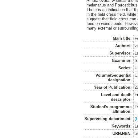
Amara ovata, whereas the fie
melanarius and Pterostichus n
There is an indication that th
in the field cress field, whil
suggest that field cress can 
feed on weed seeds. However,
many external or surrounding
Main title:
F
Authors:
vo
Supervisor:
L
Examiner:
S
Series:
U
Volume/Sequential
U
designation:
Year of Publication:
2
Level and depth
F
descriptor:
Student's programme
L
affiliation:
Supervising department:
(
Keywords:
L
URN:NBN:
u