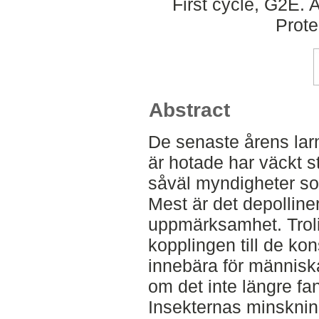
First cycle, G2E. 
Prote
Abstract
De senaste årens larm
är hotade har väckt 
såväl myndigheter so
Mest är det depolline
uppmärksamhet. Troli
kopplingen till de ko
innebära för människ
om det inte längre fann
Insekternas minskning