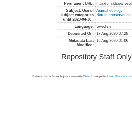
Permanent URL:
http://urn.kb.se/res
Subject. Use of
Animal ecology
subject categories
Nature conservation
until 2023-04-30.:
Language:
Swedish
Deposited On:
17 Aug 2020 07:28
Metadata Last
18 Aug 2020 01:06
Modified:
Repository Staff Onl
Epsilon Archive for Student Projects is
powored by
EPrints 3
developed by
School of Electronics an