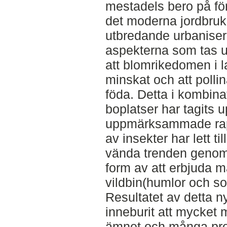
mestadels bero på f
det moderna jordbruk
utbredande urbaniser
aspekterna som tas 
att blomrikedomen i 
minskat och att pollin
föda. Detta i kombina
boplatser har tagits
uppmärksammade rap
av insekter har lett till
vända trenden genom a
form av att erbjuda m
vildbin(humlor och sol
Resultatet av detta
inneburit att mycket m
ämnet och många pro