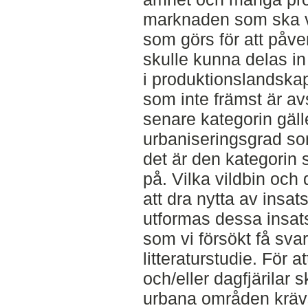
marknaden som ska var
som görs för att påve
skulle kunna delas in
i produktionslandska
som inte främst är a
senare kategorin gäll
urbaniseringsgrad so
det är den kategorin 
på. Vilka vildbin och
att dra nytta av insat
utformas dessa insats
som vi försökt få sv
litteraturstudie. För a
och/eller dagfjärilar s
urbana områden krävs a