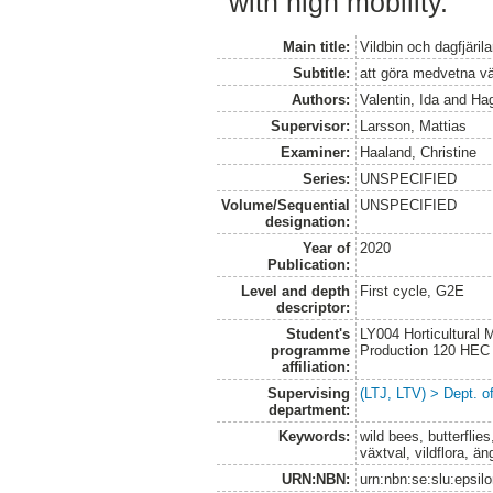
with high mobility.
Main title:
Vildbin och dagfjärila
Subtitle:
att göra medvetna väx
Authors:
Valentin, Ida
and
Hag
Supervisor:
Larsson, Mattias
Examiner:
Haaland, Christine
Series:
UNSPECIFIED
Volume/Sequential
UNSPECIFIED
designation:
Year of
2020
Publication:
Level and depth
First cycle, G2E
descriptor:
Student's
LY004 Horticultural
programme
Production 120 HEC
affiliation:
Supervising
(LTJ, LTV) > Dept. o
department:
Keywords:
wild bees, butterflies
växtval, vildflora, än
URN:NBN:
urn:nbn:se:slu:epsil