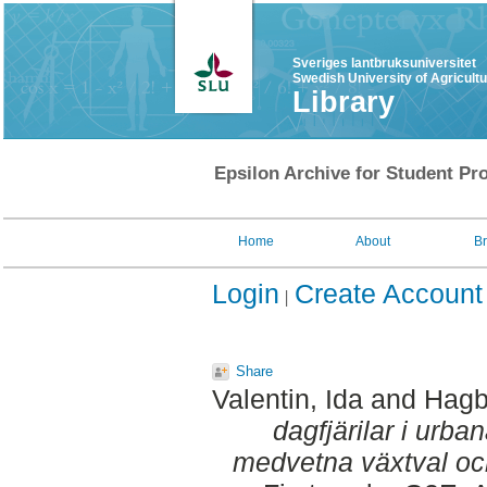
Sveriges lantbruksuniversitet
Swedish University of Agricult
Library
Epsilon Archive for Student Pro
Home
About
B
Login
Create Account
Share
Valentin, Ida
and
Hagb
dagfjärilar i urban
medvetna växtval och 