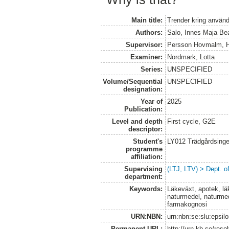
Main title:
Trender kring använd
Authors:
Salo, Innes Maja Bea
Supervisor:
Persson Hovmalm, 
Examiner:
Nordmark, Lotta
Series:
UNSPECIFIED
Volume/Sequential
UNSPECIFIED
designation:
Year of
2025
Publication:
Level and depth
First cycle, G2E
descriptor:
Student's
LY012 Trädgårdsinge
programme
affiliation:
Supervising
(LTJ, LTV) > Dept. o
department:
Keywords:
Läkeväxt, apotek, lä
naturmedel, naturmed
farmakognosi
URN:NBN:
urn:nbn:se:slu:epsil
Permanent URL:
http://urn.kb.se/res