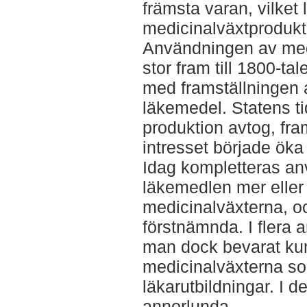
främsta varan, vilket
medicinalväxtprodukt
Användningen av medi
stor fram till 1800-ta
med framställningen a
läkemedel. Statens ti
produktion avtog, fram
intresset började öka
Idag kompletteras a
läkemedlen mer elle
medicinalväxterna, o
förstnämnda. I flera 
man dock bevarat k
medicinalväxterna so
läkarutbildningar. I d
annorlunda.