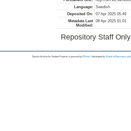
Language:
Swedish
Deposited On:
07 Apr 2025 05:49
Metadata Last
08 Apr 2025 01:01
Modified:
Repository Staff Onl
Epsilon Archive for Student Projects is
powored by
EPrints 3
developed by
School of Electronics an