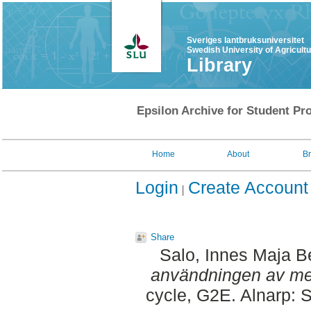
Sveriges lantbruksuniversitet
Swedish University of Agricult
Library
Epsilon Archive for Student Pro
Home
About
B
Login
Create Account
Share
Salo, Innes Maja B
användningen av med
cycle, G2E. Alnarp: S