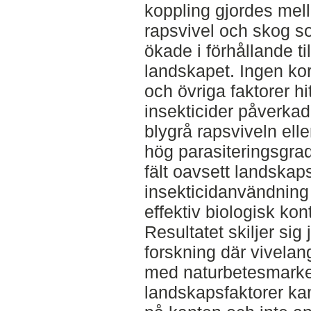
koppling gjordes mel
rapsvivel och skog s
ökade i förhållande ti
landskapet. Ingen kor
och övriga faktorer h
insekticider påverka
blygrå rapsviveln ell
hög parasiteringsgra
fält oavsett landskaps
insekticidanvändning 
effektiv biologisk kont
Resultatet skiljer sig
forskning där vivelan
med naturbetesmarker
landskapsfaktorer k