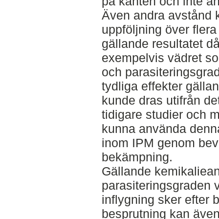
på kanten och inte an
Även andra avstånd k
uppföljning över flera
gällande resultatet då
exempelvis vädret s
och parasiteringsgrad
tydliga effekter gäll
kunde dras utifrån de
tidigare studier och m
kunna använda denna 
inom IPM genom beva
bekämpning.
Gällande kemikaliea
parasiteringsgraden v
inflygning sker efter 
besprutning kan äve