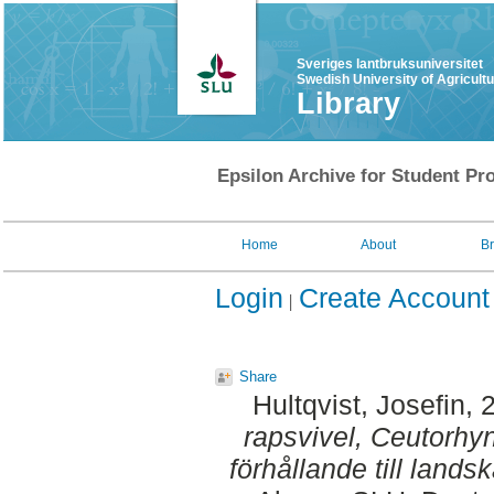
Sveriges lantbruksuniversitet
Swedish University of Agricult
Library
Epsilon Archive for Student Pro
Home
About
B
Login
Create Account
Share
Hultqvist, Josefin
, 
rapsvivel, Ceutorhyn
förhållande till lands