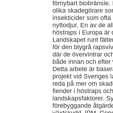
förnybart biobränsle
olika skadegörare so
insekticider som ofta
nyttodjur. En av de a
höstraps i Europa är 
Landskapet runt fälten
för den blygrå rapsvi
där de övervintrar och
både innan och efter 
Detta arbete är basera
projekt vid Sveriges l
reda på mer om skade
fiender i höstraps oc
landskapsfaktorer. Syf
förebyggande åtgärde
växtskydd, IPM. Ge