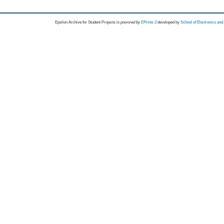
Epsilon Archive for Student Projects is
powored by
EPrints 3
developed by
School of Electronics an