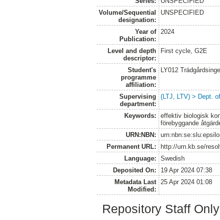
Series:
UNSPECIFIED
Volume/Sequential
UNSPECIFIED
designation:
Year of
2024
Publication:
Level and depth
First cycle, G2E
descriptor:
Student's
LY012 Trädgårdsinge
programme
affiliation:
Supervising
(LTJ, LTV) > Dept. o
department:
Keywords:
effektiv biologisk k
förebyggande åtgärde
URN:NBN:
urn:nbn:se:slu:epsil
Permanent URL:
http://urn.kb.se/res
Language:
Swedish
Deposited On:
19 Apr 2024 07:38
Metadata Last
25 Apr 2024 01:08
Modified:
Repository Staff Onl