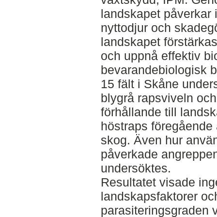
landskapet påverkar 
nyttodjur och skadegö
landskapet förstärkas
och uppnå effektiv bi
bevarandebiologisk 
15 fält i Skåne under
blygrå rapsviveln och
förhållande till lands
höstraps föregående 
skog. Även hur använ
påverkade angreppen
undersöktes.
Resultatet visade ing
landskapsfaktorer och
parasiteringsgraden va