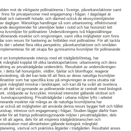
bilden mot de viktigaste pollinatörerna i Sverige, påverkansfaktorer samt
m finns för privatpersoner med engagemang i frågan. I dagsläget är
lobalt och nationellt hotade, och därmed också de ekosystemtjänster
av dagligen. Mänskliga handlingar så som urbanisering, effektiviserat
nde designtrender för utemiljöer leder i nutid och har historiskt lett
 livsmiljöer för pollinatörer. Undersökningens två frågeställningar
llinerande insekter och omgivningen, samt vilka möjligheter som finns
dar som resurs för hantering av hotbilden mot pollinatörer. För att tackla
ts det i arbetet flera olika perspektiv, påverkansfaktorer och områden
 implementeras för att skapa fler gynnsamma livsmiljöer för pollinerande
amt en kompletterande intervju med ett trädgårdsföretag, har
isk mångfald kopplat till olika landskapsfaktorer, urbanisering och dess
valtning av privatträdgårdar undersökts. Resultatet av undersökningen
r, i detta fall honungsbin, vildbin, fjärilar och blomflugor, reagerar
nvändning, då det kan leda till att flera av deras naturliga livsmiljöer
llinatörer som har specifika krav på omgivningen är extra utsatta när
logisk mångfald minskar i landskapet, och kan då ha svårt att överleva.
sen att det vid gynnande av pollinerande insekter är centralt med biologisk
rk, stödjande av livscykler, minskad intensitet gällande skötsel och
 kunskapsspridning. Privatträdgårdar i urbana miljöer lyfts i arbetet
inerande insekter när många av de naturliga livsmiljöerna har
isar också att möjligheten att använda denna resurs bygger helt och hållet
unskap, intresse och engagemang i frågan. Studien lägger därför fram
der för att främja pollinatörsgynnande miljöer i privatträdgården, dels
er till att agera, dels för att inspirera trädgårdsbranschen och
ommunikation med allmänheten gällande biologisk mångfald.
planering, växtval och praktiska åtgärder i trädgården. Resultatet anses