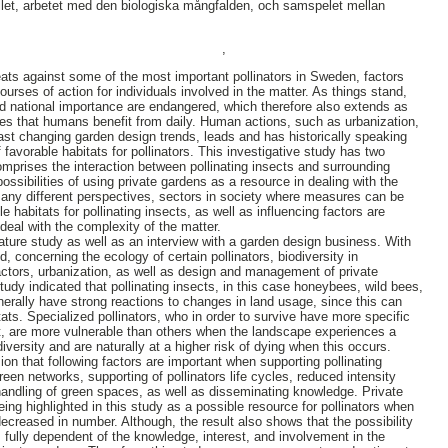
llet, arbetet med den biologiska mångfalden, och samspelet mellan
,
reats against some of the most important pollinators in Sweden, factors
courses of action for individuals involved in the matter. As things stand,
nd national importance are endangered, which therefore also extends as
es that humans benefit from daily. Human actions, such as urbanization,
fast changing garden design trends, leads and has historically speaking
favorable habitats for pollinators. This investigative study has two
mprises the interaction between pollinating insects and surrounding
ossibilities of using private gardens as a resource in dealing with the
 Many different perspectives, sectors in society where measures can be
e habitats for pollinating insects, as well as influencing factors are
 deal with the complexity of the matter.
rature study as well as an interview with a garden design business. With
d, concerning the ecology of certain pollinators, biodiversity in
ctors, urbanization, as well as design and management of private
tudy indicated that pollinating insects, in this case honeybees, wild bees,
enerally have strong reactions to changes in land usage, since this can
itats. Specialized pollinators, who in order to survive have more specific
 are more vulnerable than others when the landscape experiences a
iversity and are naturally at a higher risk of dying when this occurs.
sion that following factors are important when supporting pollinating
green networks, supporting of pollinators life cycles, reduced intensity
ndling of green spaces, as well as disseminating knowledge. Private
ing highlighted in this study as a possible resource for pollinators when
ecreased in number. Although, the result also shows that the possibility
s fully dependent of the knowledge, interest, and involvement in the