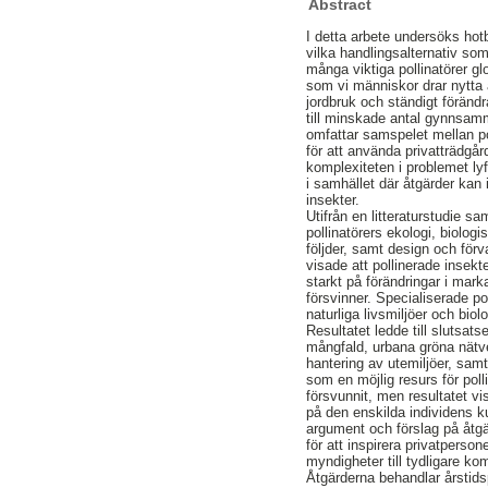
Abstract
I detta arbete undersöks hot
vilka handlingsalternativ so
många viktiga pollinatörer g
som vi människor drar nytta 
jordbruk och ständigt förändra
till minskade antal gynnsamma
omfattar samspelet mellan po
för att använda privatträdgår
komplexiteten i problemet lyf
i samhället där åtgärder kan
insekter.
Utifrån en litteraturstudie s
pollinatörers ekologi, biolog
följder, samt design och för
visade att pollinerade insekte
starkt på förändringar i marka
försvinner. Specialiserade po
naturliga livsmiljöer och bio
Resultatet ledde till slutsat
mångfald, urbana gröna nätve
hantering av utemiljöer, samt
som en möjlig resurs för poll
försvunnit, men resultatet v
på den enskilda individens k
argument och förslag på åtgär
för att inspirera privatperson
myndigheter till tydligare k
Åtgärderna behandlar årstids