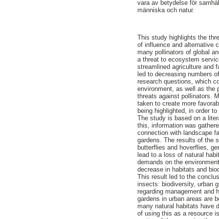
vara av betydelse för samhä
människa och natur.
This study highlights the th
of influence and alternative 
many pollinators of global a
a threat to ecosystem servic
streamlined agriculture and 
led to decreasing numbers of 
research questions, which co
environment, as well as the p
threats against pollinators.
taken to create more favorabl
being highlighted, in order to
The study is based on a lite
this, information was gathere
connection with landscape fa
gardens. The results of the s
butterflies and hoverflies, g
lead to a loss of natural hab
demands on the environment,
decrease in habitats and biod
This result led to the conclu
insects: biodiversity, urban 
regarding management and ha
gardens in urban areas are be
many natural habitats have d
of using this as a resource i