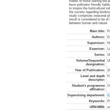
matter of those owning the p
favor pollinator friendly habi
to inspire the horticultural
the society regarding biodive
study comprises seasonal pla
result is considered to be of 
between human and nature.
Main title:
P
Authors:
E
Supervisor:
H
Examiner:
L
Series:
U
Volume/Sequential
U
designation:
Year of Publication:
2
Level and depth
F
descriptor:
Student's programme
O
affiliation:
Supervising department:
(
Keywords:
P
URN:NBN:
u