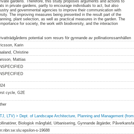
rivate gardens. Therefore, this study proposes arguments and actions to
tats in private gardens, partly to encourage individuals to act, but also
 industry and governmental agencies to improve their communication with
rsity. The improving measures being presented in the result part of the
nning, plant selection, as well as practical measures in the garden. The
importance for society, the work with biodiversity, and the interaction
rivatträdgårdens potential som resurs för gynnande av pollinationssamhällen
ricsson, Karin
aaland, Christine
arsson, Mattias
NSPECIFIED
NSPECIFIED
024
irst cycle, G2E
ther
LTJ, LTV) > Dept. of Landscape Architecture, Planning and Management (from
ollinatörer, Biologisk mångfald, Urbanisering, Gynnande åtgärder, Påverkansfa
rn:nbn:se:slu:epsilon-s-19688