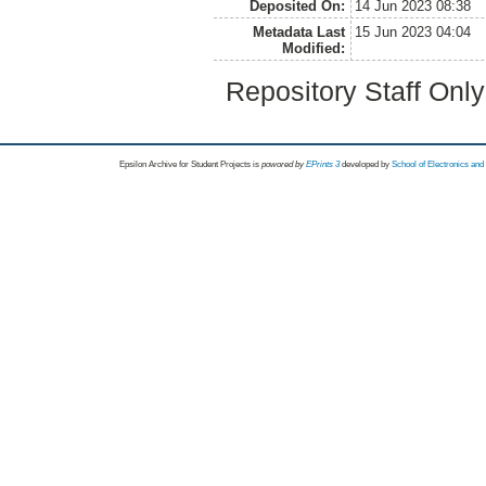
Deposited On:
14 Jun 2023 08:38
Metadata Last
15 Jun 2023 04:04
Modified:
Repository Staff Onl
Epsilon Archive for Student Projects is
powored by
EPrints 3
developed by
School of Electronics an