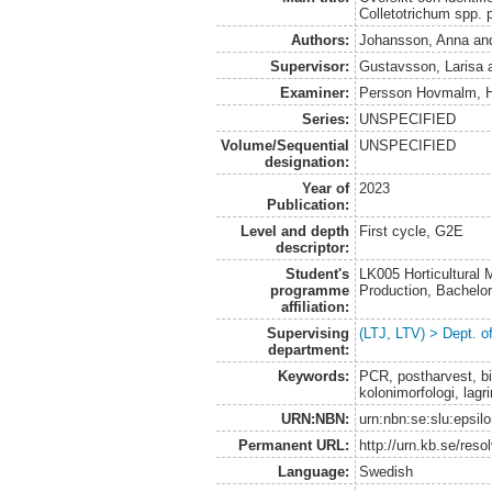
Colletotrichum spp. 
Authors:
Johansson, Anna
an
Supervisor:
Gustavsson, Larisa
Examiner:
Persson Hovmalm, 
Series:
UNSPECIFIED
Volume/Sequential
UNSPECIFIED
designation:
Year of
2023
Publication:
Level and depth
First cycle, G2E
descriptor:
Student's
LK005 Horticultural
programme
Production, Bachel
affiliation:
Supervising
(LTJ, LTV) > Dept. o
department:
Keywords:
PCR, postharvest, bi
kolonimorfologi, lagr
URN:NBN:
urn:nbn:se:slu:epsil
Permanent URL:
http://urn.kb.se/res
Language:
Swedish