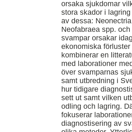
orsaka sjukdomar vilke
stora skador i lagring
av dessa: Neonectria 
Neofabraea spp. och 
svampar orsakar idag
ekonomiska förluster 
kombinerar en litterat
med laborationer med 
över svamparnas sju
samt utbredning i Sve
hur tidigare diagnosti
sett ut samt vilken u
odling och lagring. Där
fokuserar laboratione
diagnostisering av 
olika metoder. Ytter