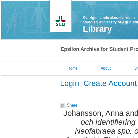
Sveriges lantbruksuniversitet
Swedish University of Agricult
Library
Epsilon Archive for Student Pro
Home
About
B
Login
Create Account
Share
Johansson, Anna
an
och identifiering
Neofabraea spp. o