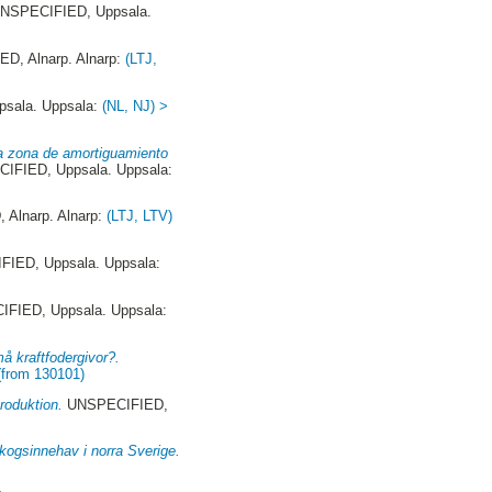
NSPECIFIED, Uppsala.
D, Alnarp. Alnarp:
(LTJ,
sala. Uppsala:
(NL, NJ) >
la zona de amortiguamiento
FIED, Uppsala. Uppsala:
Alnarp. Alnarp:
(LTJ, LTV)
IED, Uppsala. Uppsala:
FIED, Uppsala. Uppsala:
må kraftfodergivor?.
(from 130101)
roduktion.
UNSPECIFIED,
kogsinnehav i norra Sverige.