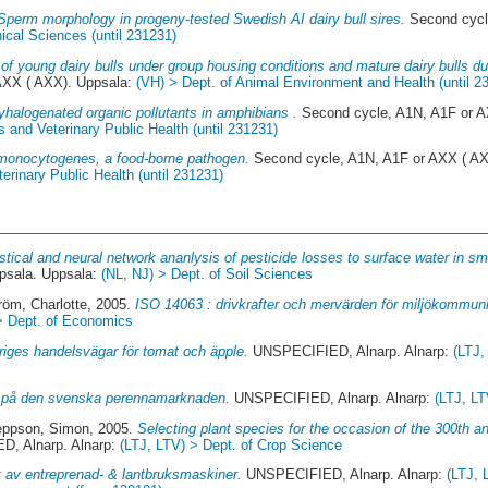
Sperm morphology in progeny-tested Swedish AI dairy bull sires.
Second cycl
nical Sciences (until 231231)
of young dairy bulls under group housing conditions and mature dairy bulls du
AXX ( AXX). Uppsala:
(VH) > Dept. of Animal Environment and Health (until 2
yhalogenated organic pollutants in amphibians .
Second cycle, A1N, A1F or A
 and Veterinary Public Health (until 231231)
 monocytogenes, a food-borne pathogen.
Second cycle, A1N, A1F or AXX ( A
rinary Public Health (until 231231)
istical and neural network ananlysis of pesticide losses to surface water in sm
sala. Uppsala:
(NL, NJ) > Dept. of Soil Sciences
röm, Charlotte
, 2005.
ISO 14063 : drivkrafter och mervärden för miljökommuni
> Dept. of Economics
riges handelsvägar för tomat och äpple.
UNSPECIFIED, Alnarp. Alnarp:
(LTJ,
 på den svenska perennamarknaden.
UNSPECIFIED, Alnarp. Alnarp:
(LTJ, LT
eppson, Simon
, 2005.
Selecting plant species for the occasion of the 300th a
, Alnarp. Alnarp:
(LTJ, LTV) > Dept. of Crop Science
t av entreprenad- & lantbruksmaskiner.
UNSPECIFIED, Alnarp. Alnarp:
(LTJ, 