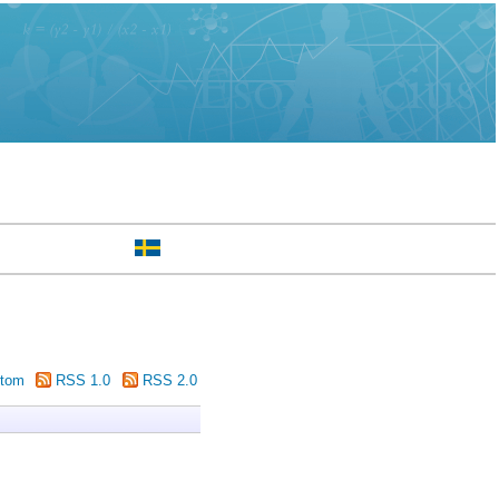
tom
RSS 1.0
RSS 2.0