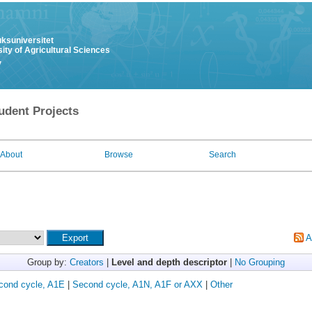
uksuniversitet
ity of Agricultural Sciences
y
udent Projects
About
Browse
Search
A
Group by:
Creators
|
Level and depth descriptor
|
No Grouping
cond cycle, A1E
|
Second cycle, A1N, A1F or AXX
|
Other