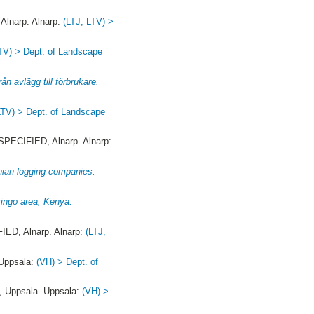
lnarp. Alnarp:
(LTJ, LTV) >
TV) > Dept. of Landscape
ån avlägg till förbrukare.
LTV) > Dept. of Landscape
PECIFIED, Alnarp. Alnarp:
nian logging companies.
ringo area, Kenya.
ED, Alnarp. Alnarp:
(LTJ,
Uppsala:
(VH) > Dept. of
Uppsala. Uppsala:
(VH) >