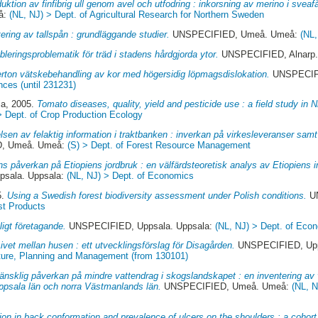
uktion av finfibrig ull genom avel och utfodring : inkorsning av merino i sveaf
å:
(NL, NJ) > Dept. of Agricultural Research for Northern Sweden
tering av tallspån : grundläggande studier.
UNSPECIFIED, Umeå. Umeå:
(NL,
bleringsproblematik för träd i stadens hårdgjorda ytor.
UNSPECIFIED, Alnarp.
rton vätskebehandling av kor med högersidig löpmagsdislokation.
UNSPECIFI
nces (until 231231)
ia
, 2005.
Tomato diseases, quality, yield and pesticide use : a field study in 
> Dept. of Crop Production Ecology
lsen av felaktig information i traktbanken : inverkan på virkesleveranser sam
, Umeå. Umeå:
(S) > Dept. of Forest Resource Management
ns påverkan på Etiopiens jordbruk : en välfärdsteoretisk analys av Etiopiens 
sala. Uppsala:
(NL, NJ) > Dept. of Economics
5.
Using a Swedish forest biodiversity assessment under Polish conditions.
UN
st Products
ligt företagande.
UNSPECIFIED, Uppsala. Uppsala:
(NL, NJ) > Dept. of Eco
Livet mellan husen : ett utvecklingsförslag för Disagården.
UNSPECIFIED, Upp
ture, Planning and Management (from 130101)
änsklig påverkan på mindre vattendrag i skogslandskapet : en inventering a
ppsala län och norra Västmanlands län.
UNSPECIFIED, Umeå. Umeå:
(NL, N
tion in back conformation and prevalence of ulcers on the shoulders : a cohort