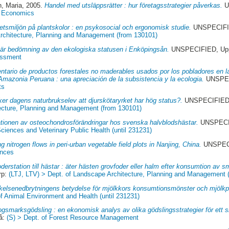
n, Maria
, 2005.
Handel med utsläppsrätter : hur företagsstrategier påverkas.
U
f Economics
etsmiljön på plantskolor : en psykosocial och ergonomisk studie.
UNSPECIFIE
rchitecture, Planning and Management (from 130101)
när bedömning av den ekologiska statusen i Enköpingsån.
UNSPECIFIED, Upp
essment
entario de productos forestales no maderables usados por los pobladores en 
Amazonia Peruana : una apreciación de la subsistencia y la ecologia.
UNSPECI
ts
er dagens naturbrukselev att djurskötaryrket har hög status?.
UNSPECIFIED, 
ecture, Planning and Management (from 130101)
ationen av osteochondrosförändringar hos svenska halvblodshästar.
UNSPECIF
ciences and Veterinary Public Health (until 231231)
g nitrogen flows in peri-urban vegetable field plots in Nanjing, China.
UNSPECI
ences
oderstation till hästar : äter hästen grovfoder eller halm efter konsumtion av s
rp:
(LTJ, LTV) > Dept. of Landscape Architecture, Planning and Management 
kelsenedbrytningens betydelse för mjölkkors konsumtionsmönster och mjölkp
of Animal Environment and Health (until 231231)
gsmarksgödsling : en ekonomisk analys av olika gödslingsstrategier för ett s
å:
(S) > Dept. of Forest Resource Management