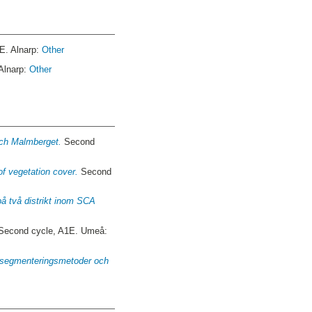
E. Alnarp:
Other
 Alnarp:
Other
och Malmberget.
Second
of vegetation cover.
Second
 på två distrikt inom SCA
Second cycle, A1E. Umeå:
vå segmenteringsmetoder och