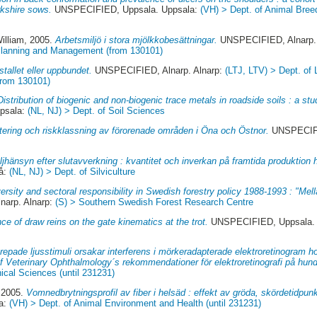
kshire sows.
UNSPECIFIED, Uppsala. Uppsala:
(VH) > Dept. of Animal Breed
illiam
, 2005.
Arbetsmiljö i stora mjölkkobesättningar.
UNSPECIFIED, Alnarp.
 Planning and Management (from 130101)
stallet eller uppbundet.
UNSPECIFIED, Alnarp. Alnarp:
(LTJ, LTV) > Dept. of
from 130101)
Distribution of biogenic and non-biogenic trace metals in roadside soils : a st
psala:
(NL, NJ) > Dept. of Soil Sciences
tering och riskklassning av förorenade områden i Öna och Östnor.
UNSPECIFI
ljhänsyn efter slutavverkning : kvantitet och inverkan på framtida produktion
å:
(NL, NJ) > Dept. of Silviculture
ersity and sectoral responsibility in Swedish forestry policy 1988-1993 : "Me
arp. Alnarp:
(S) > Southern Swedish Forest Research Centre
nce of draw reins on the gate kinematics at the trot.
UNSPECIFIED, Uppsala.
repade ljusstimuli orsakar interferens i mörkeradapterade elektroretinogram h
f Veterinary Ophthalmology´s rekommendationer för elektroretinografi på hund
nical Sciences (until 231231)
 2005.
Vomnedbrytningsprofil av fiber i helsäd : effekt av gröda, skördetidpun
a:
(VH) > Dept. of Animal Environment and Health (until 231231)