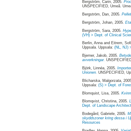
Bergström, Carin
, 2005.
Prod
UNSPECIFIED, Umeå. Ume
Bergström, Dan
, 2005.
Pelle
Bergström, Johan
, 2005.
Eta
Bergström, Sara
, 2005.
Hype
(VH) > Dept. of Clinical Scie
Berlin, Anna
and
Eitrem, Sof
Uppsala. Uppsala:
(NL, NJ) 
Bjerner, Jakob
, 2005.
Betyde
avverkningar.
UNSPECIFIED
Björk, Linnéa
, 2005.
Importe
Unionen.
UNSPECIFIED, Upp
Blicharska, Malgorzata
, 200
Uppsala:
(S) > Dept. of Fore
Blomquist, Lisa
, 2005.
Kvinn
Blomqvist, Christina
, 2005.
Dept. of Landscape Architec
Bodegård, Gabriele
, 2005.
M
skyddszoner kring dessa i U
Resources
Bradley, Hanna
, 2005.
Varia