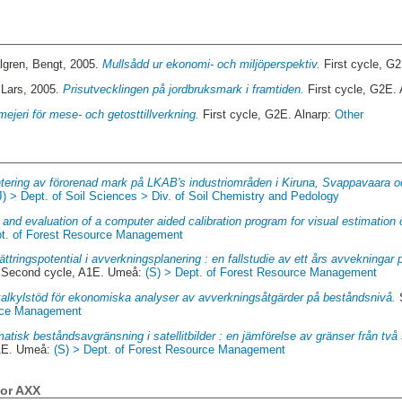
lgren, Bengt
, 2005.
Mullsådd ur ekonomi- och miljöperspektiv.
First cycle, G2
 Lars
, 2005.
Prisutvecklingen på jordbruksmark i framtiden.
First cycle, G2E.
ejeri för mese- och getosttillverkning.
First cycle, G2E. Alnarp:
Other
tering av förorenad mark på LKAB's industriområden i Kiruna, Svappavaara 
J) > Dept. of Soil Sciences > Div. of Soil Chemistry and Pedology
and evaluation of a computer aided calibration program for visual estimation 
pt. of Forest Resource Management
ättringspotential i avverkningsplanering : en fallstudie av ett års avvekningar
Second cycle, A1E. Umeå:
(S) > Dept. of Forest Resource Management
kalkylstöd för ekonomiska analyser av avverkningsåtgärder på beståndsnivå.
urce Management
atisk beståndsavgränsning i satellitbilder : en jämförelse av gränser från t
1E. Umeå:
(S) > Dept. of Forest Resource Management
 or AXX