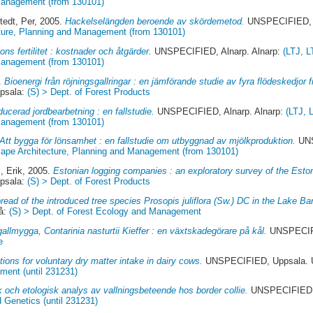
 Management (from 130101)
tedt, Per
, 2005.
Hackelselängden beroende av skördemetod.
UNSPECIFIED, A
ture, Planning and Management (from 130101)
ons fertilitet : kostnader och åtgärder.
UNSPECIFIED, Alnarp. Alnarp:
(LTJ, L
 Management (from 130101)
5.
Bioenergi från röjningsgallringar : en jämförande studie av fyra flödeskedjor fr
psala:
(S) > Dept. of Forest Products
ucerad jordbearbetning : en fallstudie.
UNSPECIFIED, Alnarp. Alnarp:
(LTJ, 
 Management (from 130101)
Att bygga för lönsamhet : en fallstudie om utbyggnad av mjölkproduktion.
UNS
cape Architecture, Planning and Management (from 130101)
 Erik
, 2005.
Estonian logging companies : an exploratory survey of the Esto
psala:
(S) > Dept. of Forest Products
read of the introduced tree species Prosopis juliflora (Sw.) DC in the Lake Ba
å:
(S) > Dept. of Forest Ecology and Management
gallmygga, Contarinia nasturtii Kieffer : en växtskadegörare på kål.
UNSPECIFI
e
tions for voluntary dry matter intake in dairy cows.
UNSPECIFIED, Uppsala. 
ment (until 231231)
 och etologisk analys av vallningsbeteende hos border collie.
UNSPECIFIED, 
 Genetics (until 231231)