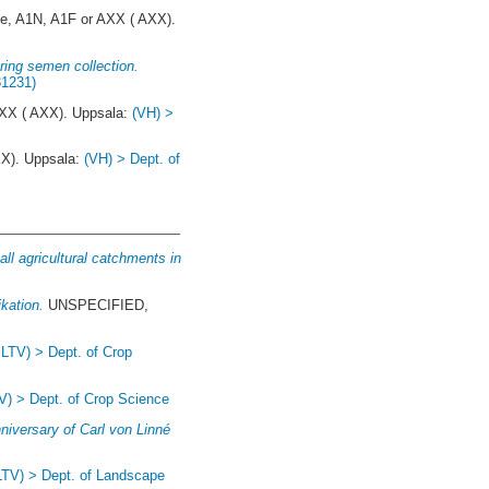
e, A1N, A1F or AXX ( AXX).
ring semen collection.
31231)
XX ( AXX). Uppsala:
(VH) >
XX). Uppsala:
(VH) > Dept. of
all agricultural catchments in
kation.
UNSPECIFIED,
 LTV) > Dept. of Crop
V) > Dept. of Crop Science
nniversary of Carl von Linné
LTV) > Dept. of Landscape