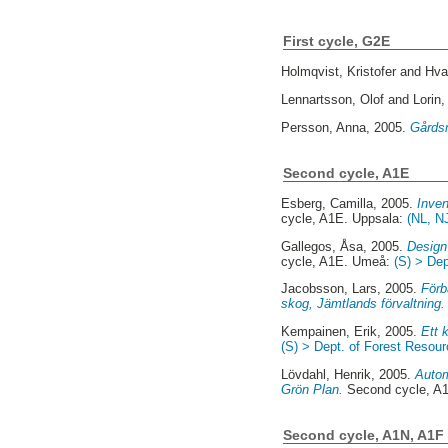
First cycle, G2E
Holmqvist, Kristofer
and
Hva
Lennartsson, Olof
and
Lorin,
Persson, Anna
, 2005.
Gårdsm
Second cycle, A1E
Esberg, Camilla
, 2005.
Inven
cycle, A1E. Uppsala:
(NL, N
Gallegos, Åsa
, 2005.
Design 
cycle, A1E. Umeå:
(S) > De
Jacobsson, Lars
, 2005.
Förb
skog, Jämtlands förvaltning.
Kempainen, Erik
, 2005.
Ett 
(S) > Dept. of Forest Reso
Lövdahl, Henrik
, 2005.
Autom
Grön Plan.
Second cycle, A
Second cycle, A1N, A1F