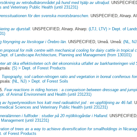
sökning av retrobulbärområdet på hund med hjälp av ultraljud.
UNSPECIFIED,
 and Veterinary Public Health (until 231231)
renssituationen för den svenska morotsbranschen.
UNSPECIFIED, Alnarp. Al
ering av djurstall.
UNSPECIFIED, Alnarp. Alnarp:
(LTJ, LTV) > Dept. of Land
01)
ig föryngring av lövskogar i Örebro län.
UNSPECIFIED, Umeå. Umeå:
(NL, NJ)
n proposal for milk centre with mechanical cooling for dairy cattle in tropical 
 Dept. of Landscape Architecture, Planning and Management (from 130101)
eter att öka effektiviteten och det ekonomiska utfallet av barkhanteringen vid
psala:
(S) > Dept. of Forest Products
.
Topography, soil carbon-nitrogen ratio and vegetation in boreal coniferous for
psala:
(NL, NJ) > Dept. of Forest Soils
05.
Fear reactions in riding horses : a comparison between dressage and jump
pt. of Animal Environment and Health (until 231231)
 av hypertyreoidism hos katt med radioaktivt jod : en uppföljning av 46 fall.
U
medical Sciences and Veterinary Public Health (until 231231)
neralämnen i fullfoder : studier på 20 mjölkkogårdar i Halland.
UNSPECIFIED, 
d Management (until 231231)
vation of trees as a way to achieve diversification for smallholdings in Nicarag
t. of Forest Products