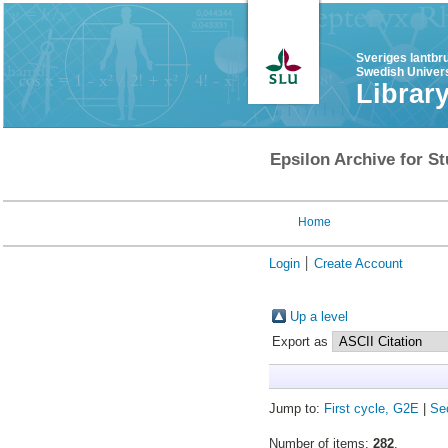
Sveriges lantbr
Swedish Univers
Librar
Epsilon Archive for St
Home
Login
Create Account
Up a level
Export as
Jump to:
First cycle, G2E
|
Se
Number of items:
282
.