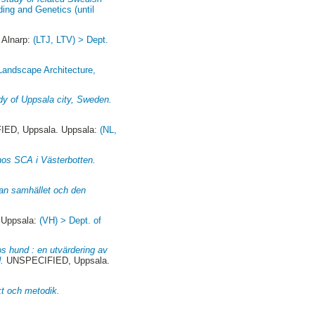
ing and Genetics (until
 Alnarp:
(LTJ, LTV) > Dept.
 Landscape Architecture,
udy of Uppsala city, Sweden.
ED, Uppsala. Uppsala:
(NL,
 hos SCA i Västerbotten.
llan samhället och den
 Uppsala:
(VH) > Dept. of
os hund : en utvärdering av
.
UNSPECIFIED, Uppsala.
kt och metodik.