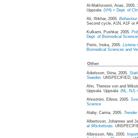
Al-Makhzoomi, Anas
, 2005.
Uppsala:
(VH) > Dept. of Cli
Ali, Iftikhar
, 2005.
Behaviour 
Second cycle, A1N, A1F or 
Kulkarni, Pushkar
, 2005.
Pol
Dept. of Biomedical Sciences
Peiris, Inoka
, 2005.
Listeria
Biomedical Sciences and Vete
Other
Adielsson, Stina
, 2005.
Stat
Sweden.
UNSPECIFIED, Upp
Ahn, Therese von
and
Wikst
Uppsala. Uppsala:
(NL, NJ) 
Ahnström, Ellinor
, 2005.
Sve
Science
Alaby, Carina
, 2005.
Trender
Albertsson, Johannes
and
J
at Möckelsnäs.
UNSPECIFIED
Albinsson, Nils
, 2005.
Impor