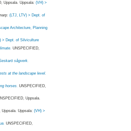
 Uppsala. Uppsala:
(VH) >
narp:
(LTJ, LTV) > Dept. of
scape Architecture, Planning
 > Dept. of Silviculture
climate.
UNSPECIFIED,
 Seskarö sågverk.
ests at the landscape level.
ing horses.
UNSPECIFIED,
NSPECIFIED, Uppsala.
Uppsala. Uppsala:
(VH) >
ua.
UNSPECIFIED,