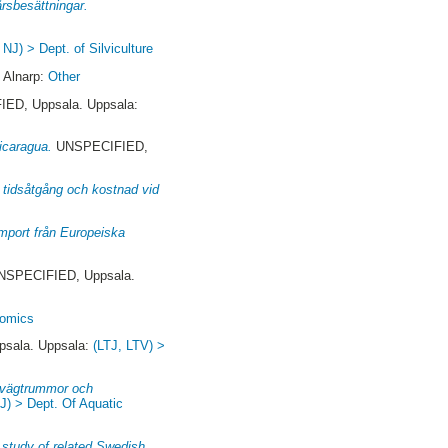
årsbesättningar.
 NJ) > Dept. of Silviculture
 Alnarp:
Other
ED, Uppsala. Uppsala:
Nicaragua.
UNSPECIFIED,
t tidsåtgång och kostnad vid
import från Europeiska
SPECIFIED, Uppsala.
nomics
sala. Uppsala:
(LTJ, LTV) >
v vägtrummor och
J) > Dept. Of Aquatic
 study of related Swedish