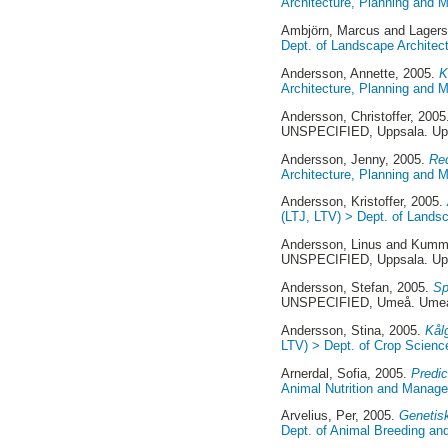
Architecture, Planning and
Ambjörn, Marcus
and
Lagers
Dept. of Landscape Architec
Andersson, Annette
, 2005.
K
Architecture, Planning and
Andersson, Christoffer
, 200
UNSPECIFIED, Uppsala. Up
Andersson, Jenny
, 2005.
Red
Architecture, Planning and
Andersson, Kristoffer
, 2005.
(LTJ, LTV) > Dept. of Lands
Andersson, Linus
and
Kumm,
UNSPECIFIED, Uppsala. Up
Andersson, Stefan
, 2005.
Sp
UNSPECIFIED, Umeå. Ume
Andersson, Stina
, 2005.
Kål
LTV) > Dept. of Crop Scienc
Arnerdal, Sofia
, 2005.
Predic
Animal Nutrition and Manage
Arvelius, Per
, 2005.
Genetisk
Dept. of Animal Breeding and