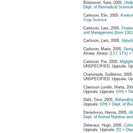
Börjesson, Sara
, 2005.
Under
Dept. of Biomedical Sciences
Carlsson, Elin
, 2005.
Konkur
Crop Science
Carlsson, Lars
, 2005.
Finansi
and Management (from 1301
Carlsson, Lars
, 2005.
Naturl
Carlsson, Maria
, 2005.
Desig
Alnarp. Alnarp:
(LTJ, LTV) >
Carlsson, Per
, 2005.
Möjligh
UNSPECIFIED, Uppsala. Up
Chaminade, Guillermo
, 2005
UNSPECIFIED, Uppsala. Up
Claesson Lundin, Märta
, 20
Uppsala. Uppsala:
(VH) > De
Dahl, Tove
, 2005.
Behandling
Uppsala:
(VH) > Dept. of Bio
Danielsson, Hanna
, 2005.
Mi
Dept. of Animal Nutrition an
Delavaux, Hugo
, 2005.
Culti
Uppsala. Uppsala:
(S) > Dep