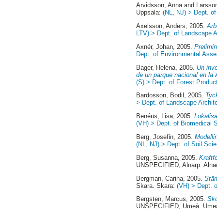
Arvidsson, Anna
and
Larsso
Uppsala:
(NL, NJ) > Dept. o
Axelsson, Anders
, 2005.
Arb
LTV) > Dept. of Landscape A
Axnér, Johan
, 2005.
Prelimi
Dept. of Environmental Ass
Bager, Helena
, 2005.
Un inv
de un parque nacional en la 
(S) > Dept. of Forest Produc
Bardosson, Bodil
, 2005.
Tyck
> Dept. of Landscape Archit
Benéus, Lisa
, 2005.
Lokalis
(VH) > Dept. of Biomedical S
Berg, Josefin
, 2005.
Modellin
(NL, NJ) > Dept. of Soil Sci
Berg, Susanna
, 2005.
Kraftf
UNSPECIFIED, Alnarp. Alna
Bergman, Carina
, 2005.
Stär
Skara. Skara:
(VH) > Dept. 
Bergsten, Marcus
, 2005.
Sko
UNSPECIFIED, Umeå. Ume