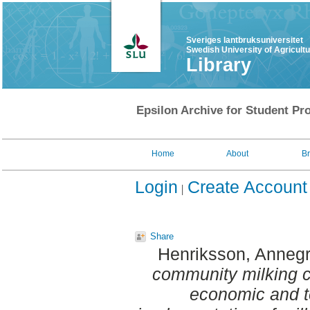
Sveriges lantbruksuniversitet
Swedish University of Agricult
Library
Epsilon Archive for Student Pro
Home
About
B
Login
Create Account
Share
Henriksson, Annegr
community milking cen
economic and t