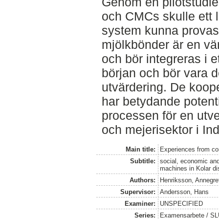
Genom en pilotstudie 
och CMCs skulle ett
system kunna provas 
mjölkbönder är en värd
och bör integreras i e
början och bör vara d
utvärdering. De koop
har betydande potential
processen för en utv
och mejerisektor i Ind
Main title:
Experiences from com
Subtitle:
social, economic and
machines in Kolar di
Authors:
Henriksson, Annegre
Supervisor:
Andersson, Hans
Examiner:
UNSPECIFIED
Series:
Examensarbete / SLU