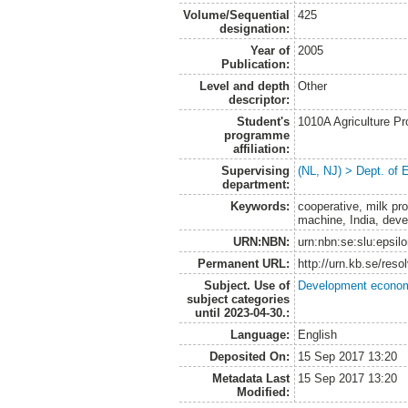
Volume/Sequential
425
designation:
Year of
2005
Publication:
Level and depth
Other
descriptor:
Student's
1010A Agriculture P
programme
affiliation:
Supervising
(NL, NJ) > Dept. of
department:
Keywords:
cooperative, milk pro
machine, India, deve
URN:NBN:
urn:nbn:se:slu:epsil
Permanent URL:
http://urn.kb.se/res
Subject. Use of
Development economi
subject categories
until 2023-04-30.:
Language:
English
Deposited On:
15 Sep 2017 13:20
Metadata Last
15 Sep 2017 13:20
Modified: