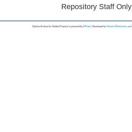
Repository Staff Onl
Epsilon Archive for Student Projects is
powored by
EPrints 3
developed by
School of Electronics an