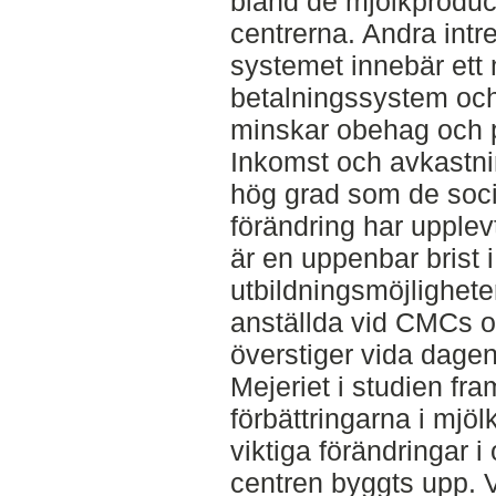
bland de mjölkproduce
centrerna. Andra intre
systemet innebär ett m
betalningssystem och
minskar obehag och p
Inkomst och avkastnin
hög grad som de soc
förändring har upplevt
är en uppenbar brist i
utbildningsmöjlighete
anställda vid CMCs o
överstiger vida dage
Mejeriet i studien fra
förbättringarna i mjö
viktiga förändringar 
centren byggts upp. V