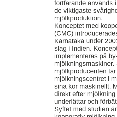
fortfarande används i s
de viktigaste svårigh
mjölkproduktion.
Konceptet med koope
(CMC) introducerades 
Karnataka under 2001 
slag i Indien. Koncept
implementeras på by-
mjölkningsmaskiner. 
mjölkproducenten tar s
mjölkningscentret i mi
sina kor maskinellt. 
direkt efter mjölkning 
underlättar och förbätt
Syftet med studien är
kooperativ mjölkning i