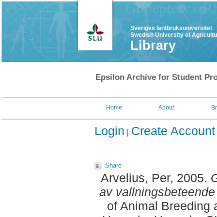
Sveriges lantbruksuniversitet
Swedish University of Agricult
Library
Epsilon Archive for Student Pro
Home
About
B
Login
Create Account
Share
Arvelius, Per
, 2005.
G
av vallningsbeteende 
of Animal Breeding 