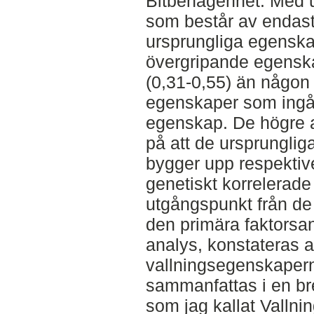
Bitbenägenhet. Med u
som består av endast
ursprungliga egenska
övergripande egenska
(0,31-0,55) än någon
egenskaper som ingår
egenskap. De högre a
på att de ursprungli
bygger upp respektiv
genetiskt korrelerade
utgångspunkt från de f
den primära faktorsa
analys, konstateras at
vallningsegenskaper
sammanfattas i en b
som jag kallat Vallni