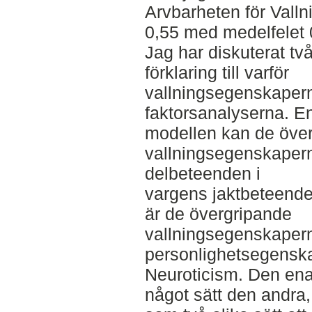
Arvbarheten för Vallni
0,55 med medelfelet 
Jag har diskuterat tv
förklaring till varför
vallningsegenskapern
faktorsanalyserna. En
modellen kan de öve
vallningsegenskaperna
delbeteenden i
vargens jaktbeteende
är de övergripande
vallningsegenskapern
personlighetsegensk
Neuroticism. Den ena
något sätt den andra