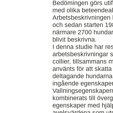
Bedömingen görs utif
med olika beteendealt
Arbetsbeskrivningen h
och sedan starten 1
närmare 2700 hundar, 
blivit beskrivna.
I denna studie har re
arbetsbeskrivningar 
collier, tillsammans 
använts för att skatt
deltagande hundarna 
ingående egenskaper
Vallningsegenskapern
kombinerats till över
egenskaper med hjälp
avelsvärdena som ut