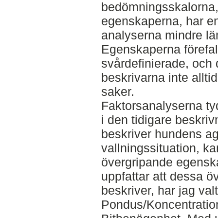
bedömningsskalorna, d
egenskaperna, har en 
analyserna mindre lä
Egenskaperna förefal
svårdefinierade, och 
beskrivarna inte all
saker.
Faktorsanalyserna ty
i den tidigare beskri
beskriver hundens ag
vallningssituation, k
övergripande egenska
uppfattar att dessa 
beskriver, har jag valt
Pondus/Koncentratio