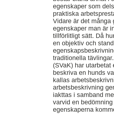
egenskaper som dels 
praktiska arbetspresta
Vidare är det många 
egenskaper man är in
tillförlitligt sätt. Då
en objektiv och stan
egenskapsbeskrivning 
traditionella tävling
(SVaK) har utarbetat 
beskriva en hunds v
kallas arbetsbeskrivn
arbetsbeskrivning g
iakttas i samband me
varvid en bedömning g
egenskaperna kommer 