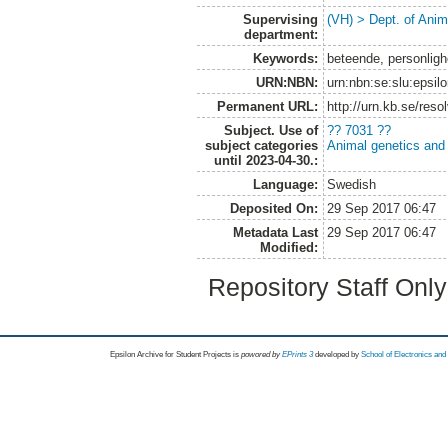
Supervising
(VH) > Dept. of Anim
department:
Keywords:
beteende, personlighe
URN:NBN:
urn:nbn:se:slu:epsil
Permanent URL:
http://urn.kb.se/res
Subject. Use of
?? 7031 ??
subject categories
Animal genetics and
until 2023-04-30.:
Language:
Swedish
Deposited On:
29 Sep 2017 06:47
Metadata Last
29 Sep 2017 06:47
Modified:
Repository Staff Onl
Epsilon Archive for Student Projects is
powored by
EPrints 3
developed by
School of Electronics an