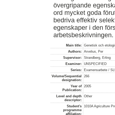
övergripande egensk
ord mycket goda förut
bedriva effektiv selekt
egenskaper i den för
arbetsbeskrivningen.
Main title:
Genetisk och etologi
Authors:
Arvelius, Per
Supervisor:
Strandberg, Erling
Examiner:
UNSPECIFIED
Series:
Examensarbete / SLU,
Volume/Sequential
266
designation:
Year of
2005
Publication:
Level and depth
Other
descriptor:
Student's
1010A Agriculture P
programme
affiliation: