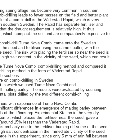
ring spring tillage has become very common in southern
-drilling leads to fewer passes on the field and better plant
ple of a combi-drill is the Väderstad Rapid, which is very
 in southern Sweden. The Rapid has separate fertiliser and
at the draught requirement is relatively high. It thus
rs, which compact the soil and are comparatively expensive to
h combi-drill Tume Nova Combi came onto the Swedish
the seed and fertiliser using the same coulter, with the
he seed. The risk with placing the fertiliser so near the seed is
ly high salt content in the vicinity of the seed, which can result
the Tume Nova Combi combi-drilling method and compared it
drilling method in the form of Väderstad Rapid.
b-sections:
ure on combi-drilling in Sweden
ment in which we used Tume Nova Combi and
ll malting barley. The results were evaluated by counting
al plots drilled by the two different combi-drilling
armers with experience of Tume Nova Combi.
nificant differences in emergence of malting barley between
ds at the Lönnstorp Experimental Station in the very dry
mbi, which places the fertiliser near the seed, gave a
around 15% less) than the Väderstad Rapid.
 probably due to the fertiliser burning off some of the seed.
igh salt concentration in the immediate vicinity of the seed
arge in this experiment, since only 5 mm of rain fell between