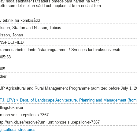
 av höga salthalter i utsädets omedelbara närhet ha varit
ök, eftersom det mellan sådd och uppkomst kom endast fem
y teknik för kombisådd
ilsson, Staffan
and
Nilsson, Tobias
ilsson, Johan
NSPECIFIED
xamensarbete i lantmästarprogrammet / Sveriges lantbruksuniversitet
005:53
005
ther
MP Agricultural and Rural Management Programme (admitted before July 1, 
LTJ, LTV) > Dept. of Landscape Architecture, Planning and Management (from
dlingstekniker
rn:nbn:se:slu:epsilon-s-7367
ttp://urn.kb.se/resolve?urn=urn:nbn:se:slu:epsilon-s-7367
ricultural structures