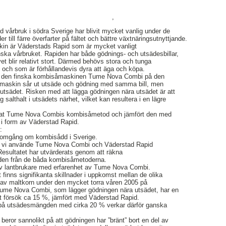
,
vårbruk i södra Sverige har blivit mycket vanlig under de
 till färre överfarter på fältet och bättre växtnäringsutnyttjande.
in är Väderstads Rapid som är mycket vanligt
ka vårbruket. Rapiden har både gödnings- och utsädesbillar,
vet blir relativt stort. Därmed behövs stora och tunga
 och som är förhållandevis dyra att äga och köpa.
nns den finska kombisåmaskinen Tume Nova Combi på den
askin sår ut utsäde och gödning med samma bill, men
utsädet. Risken med att lägga gödningen nära utsädet är att
ög salthalt i utsädets närhet, vilket kan resultera i en lägre
rderat Tume Nova Combis kombisåmetod och jämfört den med
i form av Väderstad Rapid.
:
genomgång om kombisådd i Sverige.
 där vi använde Tume Nova Combi och Väderstad Rapid
esultatet har utvärderats genom att räkna
eden från de båda kombisåmetoderna.
av lantbrukare med erfarenhet av Tume Nova Combi.
et finns signifikanta skillnader i uppkomst mellan de olika
av maltkorn under den mycket torra våren 2005 på
Tume Nova Combi, som lägger gödningen nära utsädet, har en
t försök ca 15 %, jämfört med Väderstad Rapid.
å utsädesmängden med cirka 20 % verkar därför ganska
ror sannolikt på att gödningen har ”bränt” bort en del av