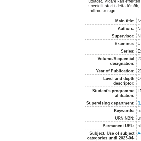
utsädet. Vidare kan effekten
speciellt stort i detta förs
millimeter regn.
Main title:
N
Authors:
N
Supervisor:
N
Examiner:
U
Series:
E
Volume/Sequential
2
designation:
Year of Publication:
2
Level and depth
O
descriptor:
Student's programme
L
affiliation:
Supervising department:
(
Keywords:
o
URN:NBN:
u
Permanent URL:
h
Subject. Use of subject
Ag
categories until 2023-04-