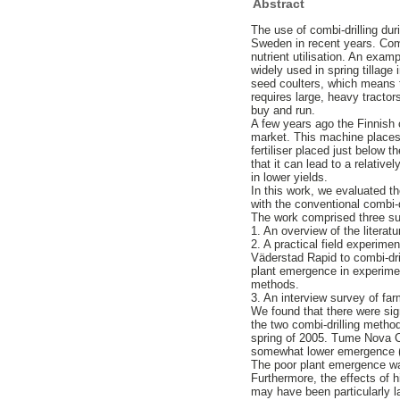
Abstract
The use of combi-drilling du
Sweden in recent years. Combi
nutrient utilisation. An exam
widely used in spring tillage
seed coulters, which means th
requires large, heavy tracto
buy and run.
A few years ago the Finnis
market. This machine places 
fertiliser placed just below t
that it can lead to a relative
in lower yields.
In this work, we evaluated 
with the conventional combi-
The work comprised three su
1. An overview of the literat
2. A practical field experi
Väderstad Rapid to combi-dri
plant emergence in experiment
methods.
3. An interview survey of f
We found that there were sig
the two combi-drilling metho
spring of 2005. Tume Nova Co
somewhat lower emergence (
The poor plant emergence was
Furthermore, the effects of h
may have been particularly l