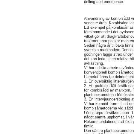
drilling and emergence.
Användning av kombisådd vid 
senaste åren. Kombisådd leder
Ett exempel på kombisåmask
förekommande i det sydsvens
vilket gör att dragkraftsbeho
traktorer som packar marken
Sedan några år tillbaka fi
svenska marknaden. Denna m
gödningen läggs strax under 
det kan leda till en relativt h
avkastning.
Vi har i detta arbete utvä
konventionell kombisåmetod 
I arbetet finns tre delmoment
1. En översiktlig litteratur
2. Ett praktiskt fältförsök
för kombisådd av maltkorn. R
plantuppkomsten i försöksl
3. En intervjuundersökning 
Vi har kommit fram till att d
kombisåmetoderna vid sådd 
Lönnstorps försöksstation. 
något sämre uppkomst, i vår
Rekommendationen att öka p
rimlig.
Den sämre plantuppkomsten be