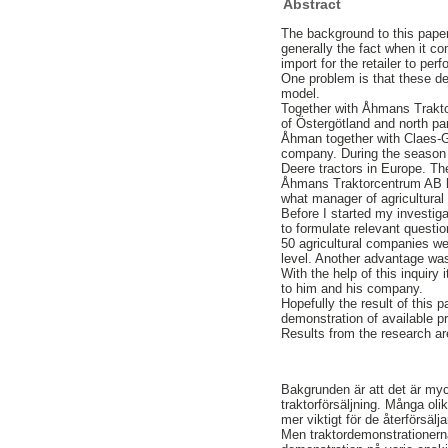
Abstract
The background to this paper
generally the fact when it c
import for the retailer to pe
One problem is that these de
model.
Together with Åhmans Trakto
of Östergötland and north p
Åhman together with Claes-
company. During the season
Deere tractors in Europe. Th
Åhmans Traktorcentrum AB had
what manager of agricultural
Before I started my investig
to formulate relevant questio
50 agricultural companies we
level. Another advantage was
With the help of this inquir
to him and his company.
Hopefully the result of this 
demonstration of available p
Results from the research ar
Bakgrunden är att det är myck
traktorförsäljning. Många olik
mer viktigt för de återförsä
Men traktordemonstrationerna