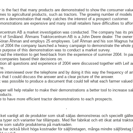
 is the fact that many products are demonstrated to show the consumer value 
omes to agricultural products, such as tractors. The growing number of mode
rform a demonstration that really catches the interest of a prospect customer.
monstrations are expensive and many small retailers have difficulties to affo
rcentrum AB a market investigation was conducted. The company has its prim
art of Småland. Åhmans Traktorcentrum AB is a John Deere dealer. The owner 
Göran Åhman and employs 25 employees. Leif Åhman and his son Magnus ha
 of 2004 the company launched a heavy campaign to demonstrate the whole 
e purpose of this demonstration was to conduct a market survey.
 the intention to get feed-back from the experience of summer 2004. In parti
 companies based their decisions on.
ation all questions and experience of 2004 were discussed together with Lei
ns.
re interviewed over the telephone and by doing it this way the frequency of a
 that I could discuss the answer and a clear picture of the answer.
y it was possible to produce a document that could tell what each farmer value
paper will help retailer to make their demonstrations a better tool to increase s
roducts.
e to have more efficient tractor demonstrations to each prospects.
,
et vanligt att de produkter som skall säljas demonstreras och speciellt gäller
a typer och varianter har tillämpats. Med fler fabrikat och ett ökat antal traktor 
ljare som saluför produkterna på marknaden.
 har också blivit höga kostnader för säljföretagen, många mindre säljföretag h