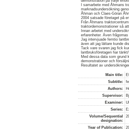
demonstration på varje enski
I samarbete med Åhmans trak
marknadsundersökning genomfö
Åhman och Claes-Göran Åhm
2004 satsade företaget på e
Från Åhmans traktorcentrum 
traktordemonstrationer så att
Innan arbetet med undersökn
erfarenheter. Även frågornas
Jag intervjuade femtio lantb
även att jag lättare kunde di
Tack vare svaren jag fick ku
lantbruksföretagen har tänkt/
Med dessa data som grund kan
demonstrationer och försäljn
Resultatet av undersökningen
Main title:
E
Subtitle:
f
Authors:
H
Supervisor:
B
Examiner:
U
Series:
E
Volume/Sequential
2
designation:
Year of Publication:
2