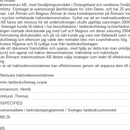
ld modell.
torcentrum AB, med försäljningsområdet i Östergötland och nordöstra Smål
rts. Företaget är auktoriserad återförsäljare för John Deere. och har 25 ans
an. Leif Åhman och Magnus Åhman är mina kontaktpersoner på Åhmans tra
n mycket omfattande traktordemonstration. Syftet var att en marknadsunders
AB fanns det intresse för att undersökningen skulle uppfölja satsningen 2004
 företaget kunde få inblick i hur beslutfattarna i lantbruksföretag tycker/tänker
ingen startade diskuterade jag med Leif och Magnus om deras satsning 2004 
 formulering diskuterades och på så sätt kunde jag vara mer förberedd samt st
ruksföretag och eftersom jag valde den metoden blev min svarsfrekvens hög. T
skutera frågorna och få tydliga svar från lantbruksföretagen.
nde ett dokument framställas och sparas, med hjälp av detta kan man urskilja 
tyckt och agerat vid traktor demonstrationer, traktorköp och traktorbyte.
 Åhmans traktorcentrum AB lättare välja strategier som leder till effektivise
ing.
 är att traktordemonstrationer kan effektiviseras genom att anpassa dem till
ffektivare traktordemonstrationer
emtio lantbruksföretag svarar
ermansson, Henrik
jörklund, Thomas
NSPECIFIED
xamensarbete i lantmästarprogrammet / Sveriges lantbruksuniversitet
005:26
005