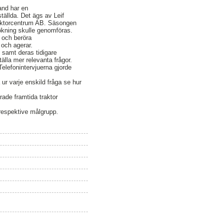
and har en
tällda. Det ägs av Leif
ktorcentrum AB. Säsongen
ökning skulle genomföras.
 och beröra
 och agerar.
samt deras tidigare
älla mer relevanta frågor.
elefonintervjuerna gjorde
ur varje enskild fråga se hur
rade framtida traktor
 respektive målgrupp.