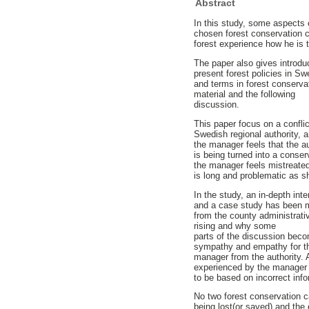
Abstract
In this study, some aspects 
chosen forest conservation 
forest experience how he is t
The paper also gives introdu
present forest policies in 
and terms in forest conserva
material and the following
discussion.
This paper focus on a confli
Swedish regional authority, 
the manager feels that the au
is being turned into a conse
the manager feels mistreated 
is long and problematic as s
In the study, an in-depth int
and a case study has been 
from the county administrat
rising and why some
parts of the discussion bec
sympathy and empathy for t
manager from the authority
experienced by the manager
to be based on incorrect info
No two forest conservation c
being lost(or saved) and the