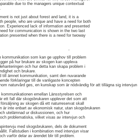
mparable due to the managers unique contextual
.
nt is not just about forest and land, it is a
with people, who are unique and have a need for both
on. Experienced lack of information and presented
 need for communication is shown in the two last
tion presented when there is a need for twoway
,
n kommunikation som kan ge upphov till problem
ligger på hur brukare av skogen kan uppleva
dehanteringen och hur detta kan skapa problem i
dighet och brukare.
d till ämnet kommunikation, samt den nuvarande
ende förklaringar till de vanligaste koncepten
m naturvård ges, en kunskap som är nödvändig för att tillägna sig intervjun
i kommunikationen emellan Länsstyrelsen och
är ett fall där skogsbrukaren upplever det som att
försäljning av skogen då ett naturreservat skall
n är inte enbart av ekonomisk natur, utan skogsbrukaren
 och utelämnad ur diskussionen, och hur
 och problematiska, vilket visas av intervjun och
jupintervju med skogsbrukaren, dels de dokument
llit. Fallstudien i kombination med intervjun visar
h varför delar av ärendet blir till problem.