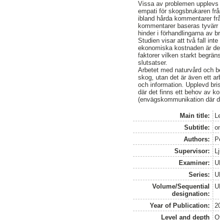
Vissa av problemen upplevs a
empati för skogsbrukaren fr
ibland hårda kommentarer fr
kommentarer baseras tyvärr p
hinder i förhandlingarna av b
Studien visar att två fall i
ekonomiska kostnaden är de
faktorer vilken starkt begräns
slutsatser.
Arbetet med naturvård och b
skog, utan det är även ett a
och information. Upplevd bri
där det finns ett behov av k
(envägskommunikation där de
Main title:
L
Subtitle:
o
Authors:
P
Supervisor:
L
Examiner:
U
Series:
U
Volume/Sequential
U
designation:
Year of Publication:
2
Level and depth
O