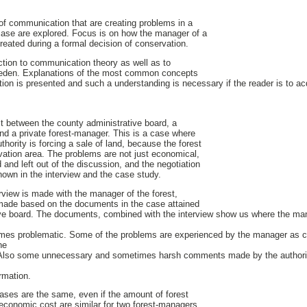
of communication that are creating problems in a
case are explored. Focus is on how the manager of a
reated during a formal decision of conservation.
ction to communication theory as well as to
Sweden. Explanations of the most common concepts
tion is presented and such a understanding is necessary if the reader is to ac
ct between the county administrative board, a
and a private forest-manager. This is a case where
thority is forcing a sale of land, because the forest
rvation area. The problems are not just economical,
and left out of the discussion, and the negotiation
hown in the interview and the case study.
erview is made with the manager of the forest,
made based on the documents in the case attained
ive board. The documents, combined with the interview show us where the man
omes problematic. Some of the problems are experienced by the manager as cr
he
. Also some unnecessary and sometimes harsh comments made by the authori
rmation.
ases are the same, even if the amount of forest
 economic cost are similar for two forest-managers.