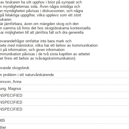
v brukaren ha sitt upphov i brist på sympati och
ån myndigheternas sida. Även några onödiga och
ån myndigheten påvisas i diskussionen, och några
å felaktiga uppgifter, vilka upplevs som ett stort
rukaren.
nte är jämförbara, även om mängden skog och den
n samma så finns det hos skogsbrukarna kontextuella
ar möjligheten till att jämföra fall och dra generella
evarandefrågor omfattar inte bara mark och
rbete med människor, vilka har ett behov av kommunikation
st på information, och given information
ommunikation påvisas i de två sista kapitlen av arbetet
t finns ett behov av tvåvägskommunikation).
evande skogsbruk
m problem i ett naturvårdsärende
ersson, Anna
jung, Magnus
NSPECIFIED
NSPECIFIED
NSPECIFIED
005
ther