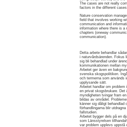
The cases are not really co
factors in the different cases
Nature conservation manageme
field that involves working 
communication and informati
information where there is a
chapters (oneway communica
communication).
Detta arbete behandlar såda
i naturvårdsärenden. Fokus 
sig bli behandlad under ären
kommunikationen mellan myn
Arbetet ger även en bakgrun
svenska skogspolitiken. Ingå
och termerna som används ino
upplysande sätt.
Arbetet handlar om problem 
en privat skogsbrukare. Det 
myndigheten tvingar fram en 
bildas av området. Probleme
känner sig dåligt behandlad
förhandlingarna blir utdragna
fallstudien.
Arbetet bygger dels på en d
som Länsstyrelsen tillhandahå
var problem upplevs uppstå oc