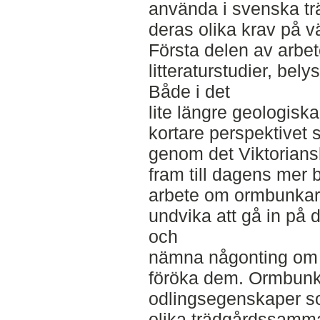
använda i svenska tr
deras olika krav på v
Första delen av arbe
litteraturstudier, bel
Både i det
lite längre geologiska
kortare perspektivet 
genom det Viktorians
fram till dagens mer 
arbete om ormbunkar
undvika att gå in på 
och
nämna någonting om hu
föröka dem. Ormbunka
odlingsegenskaper s
olika trädgårdssamma