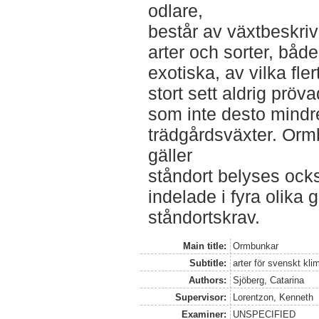
odlare,
består av växtbeskriv
arter och sorter, bå
exotiska, av vilka fler
stort sett aldrig pröv
som inte desto mindr
trädgårdsväxter. Orm
gäller
ståndort belyses ocks
indelade i fyra olika 
ståndortskrav.
Main title:
Ormbunkar
Subtitle:
arter för svenskt kli
Authors:
Sjöberg, Catarina
Supervisor:
Lorentzon, Kenneth
Examiner:
UNSPECIFIED