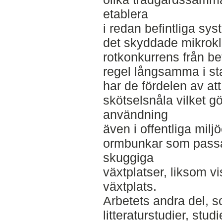
etablera
i redan befintliga sy
det skyddade mikrokl
rotkonkurrens från bef
regel långsamma i st
har de fördelen av at
skötselsnåla vilket g
användning
även i offentliga milj
ormbunkar som passar
skuggiga
växtplatser, liksom vi
växtplats.
Arbetets andra del, 
litteraturstudier, st