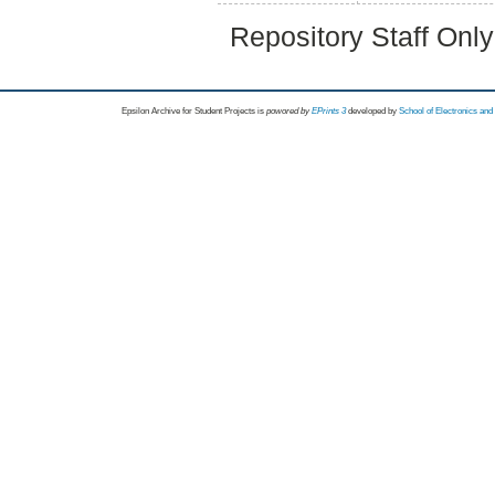
Repository Staff Onl
Epsilon Archive for Student Projects is
powored by
EPrints 3
developed by
School of Electronics an