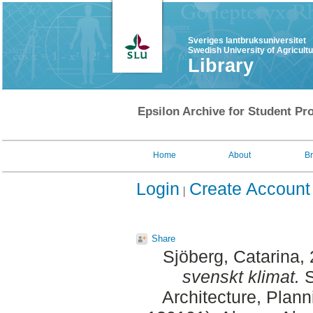
Sveriges lantbruksuniversitet
Swedish University of Agricult
Library
Epsilon Archive for Student Pro
Home
About
B
Login
Create Account
Share
Sjöberg, Catarina
,
svenskt klimat.
S
Architecture, Plan