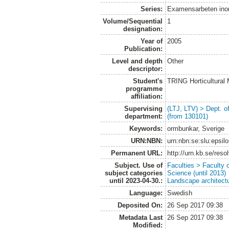
Series:
Examensarbeten ino
Volume/Sequential
1
designation:
Year of
2005
Publication:
Level and depth
Other
descriptor:
Student's
TRING Horticultural
programme
affiliation:
Supervising
(LTJ, LTV) > Dept. 
department:
(from 130101)
Keywords:
ormbunkar, Sverige
URN:NBN:
urn:nbn:se:slu:epsil
Permanent URL:
http://urn.kb.se/res
Subject. Use of
Faculties > Faculty 
subject categories
Science (until 2013)
until 2023-04-30.:
Landscape architect
Language:
Swedish
Deposited On:
26 Sep 2017 09:38
Metadata Last
26 Sep 2017 09:38
Modified: