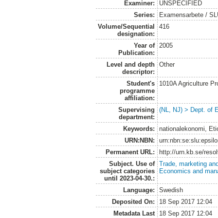
Examiner:
UNSPECIFIED
Series:
Examensarbete / SLU
Volume/Sequential
416
designation:
Year of
2005
Publication:
Level and depth
Other
descriptor:
Student's
1010A Agriculture P
programme
affiliation:
Supervising
(NL, NJ) > Dept. of
department:
Keywords:
nationalekonomi, Etio
URN:NBN:
urn:nbn:se:slu:epsil
Permanent URL:
http://urn.kb.se/res
Subject. Use of
Trade, marketing and
subject categories
Economics and man
until 2023-04-30.:
Language:
Swedish
Deposited On:
18 Sep 2017 12:04
Metadata Last
18 Sep 2017 12:04