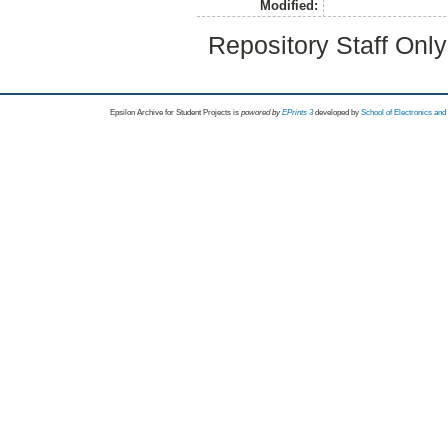
Modified:
Repository Staff Onl
Epsilon Archive for Student Projects is
powored by
EPrints 3
developed by
School of Electronics an