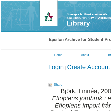
Sveriges lantbruksuniversitet
Swedish University of Agricult
Library
Epsilon Archive for Student Pro
Home
About
B
Login
Create Account
Share
Björk, Linnéa
, 20
Etiopiens jordbruk : 
Etiopiens import fr