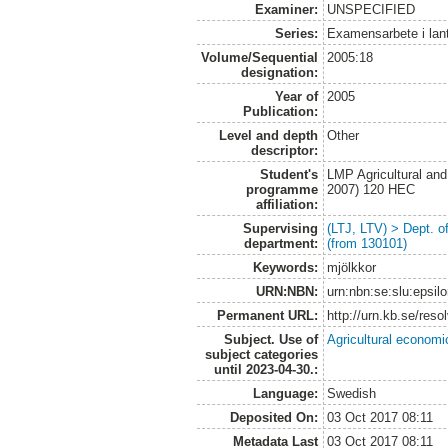
Examiner:
UNSPECIFIED
Series:
Examensarbete i lan
Volume/Sequential
2005:18
designation:
Year of
2005
Publication:
Level and depth
Other
descriptor:
Student's
LMP Agricultural an
programme
2007) 120 HEC
affiliation:
Supervising
(LTJ, LTV) > Dept. 
department:
(from 130101)
Keywords:
mjölkkor
URN:NBN:
urn:nbn:se:slu:epsil
Permanent URL:
http://urn.kb.se/res
Subject. Use of
Agricultural economi
subject categories
until 2023-04-30.:
Language:
Swedish
Deposited On:
03 Oct 2017 08:11
Metadata Last
03 Oct 2017 08:11