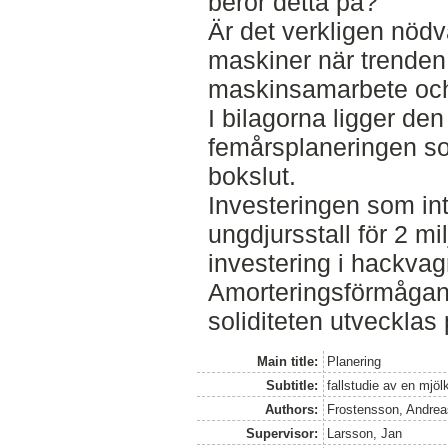
beror detta på?
Är det verkligen nödv
maskiner när trenden 
maskinsamarbete och 
I bilagorna ligger den
femårsplaneringen s
bokslut.
Investeringen som int
ungdjursstall för 2 mi
investering i hackvagn
Amorteringsförmågan
soliditeten utvecklas p
Main title:
Planering
Subtitle:
fallstudie av en mjöl
Authors:
Frostensson, Andrea
Supervisor:
Larsson, Jan