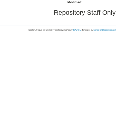
Modified:
Repository Staff Onl
Epsilon Archive for Student Projects is
powored by
EPrints 3
developed by
School of Electronics an