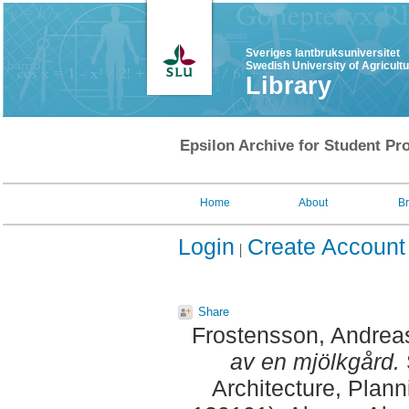
Sveriges lantbruksuniversitet
Swedish University of Agricult
Library
Epsilon Archive for Student Pro
Home
About
B
Login
Create Account
Share
Frostensson, Andrea
av en mjölkgård.
Architecture, Plan