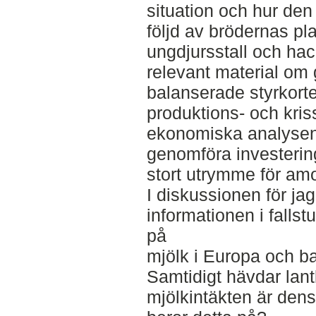
situation och hur den
följd av brödernas pl
ungdjursstall och hac
relevant material om 
balanserade styrkorte
produktions- och kris
ekonomiska analysen 
genomföra investering
stort utrymme för amo
I diskussionen för j
informationen i fallst
på
mjölk i Europa och ba
Samtidigt hävdar lant
mjölkintäkten är den