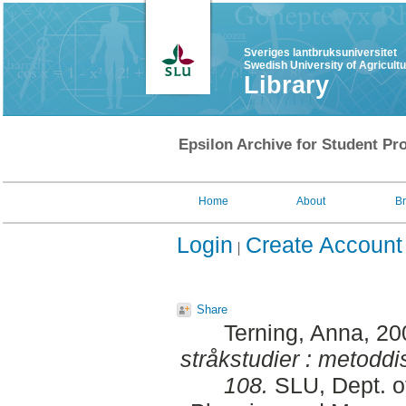
Sveriges lantbruksuniversitet
Swedish University of Agricult
Library
Epsilon Archive for Student Pro
Home
About
B
Login
Create Account
Share
Terning, Anna
, 2
stråkstudier : metoddi
108.
SLU, Dept. o