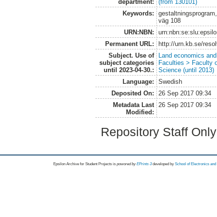
department:
(from 130101)
Keywords:
gestaltningsprogram,
väg 108
URN:NBN:
urn:nbn:se:slu:epsil
Permanent URL:
http://urn.kb.se/res
Subject. Use of
Land economics and 
subject categories
Faculties > Faculty 
until 2023-04-30.:
Science (until 2013)
Language:
Swedish
Deposited On:
26 Sep 2017 09:34
Metadata Last
26 Sep 2017 09:34
Modified:
Repository Staff Onl
Epsilon Archive for Student Projects is
powored by
EPrints 3
developed by
School of Electronics an