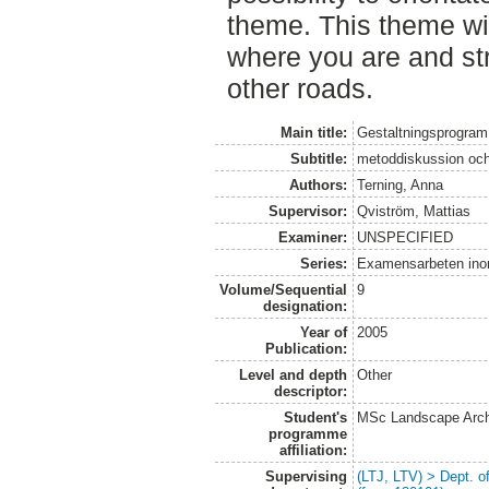
theme. This theme wil
where you are and str
other roads.
Main title:
Gestaltningsprogram 
Subtitle:
metoddiskussion och 
Authors:
Terning, Anna
Supervisor:
Qviström, Mattias
Examiner:
UNSPECIFIED
Series:
Examensarbeten ino
Volume/Sequential
9
designation:
Year of
2005
Publication:
Level and depth
Other
descriptor:
Student's
MSc Landscape Arch
programme
affiliation:
Supervising
(LTJ, LTV) > Dept. 