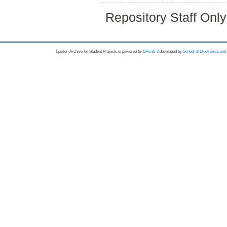
Repository Staff Onl
Epsilon Archive for Student Projects is
powored by
EPrints 3
developed by
School of Electronics an