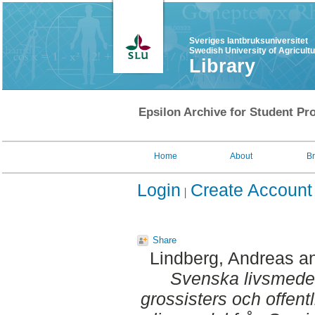
Sveriges lantbruksuniversitet
Swedish University of Agricult
Library
Epsilon Archive for Student Pro
Home
About
B
Login
Create Account
Share
Lindberg, Andreas
a
Svenska livsmedel 
grossisters och offentl