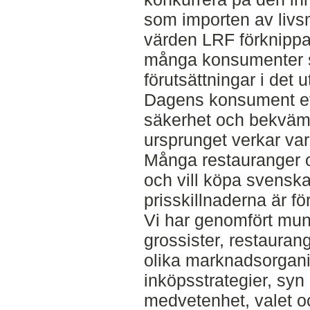
som importen av livsm
värden LRF förknippa
många konsumenter svå
förutsättningar i det 
Dagens konsument eft
säkerhet och bekväml
ursprunget verkar va
Många restauranger o
och vill köpa svensk
prisskillnaderna är för
Vi har genomfört munt
grossister, restaurang
olika marknadsorganis
inköpsstrategier, syn
medvetenhet, valet oc