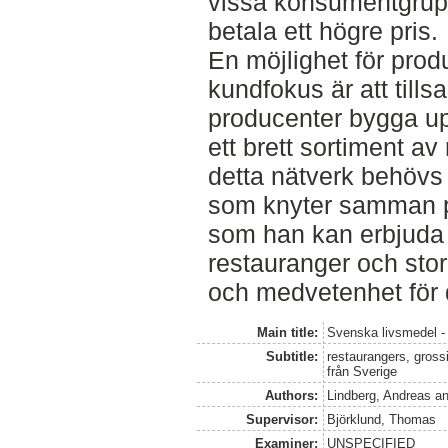
vissa konsumentgrupp
betala ett högre pris.
En möjlighet för prod
kundfokus är att til
producenter bygga u
ett brett sortiment av
detta nätverk behövs
som knyter samman p
som han kan erbjuda 
restauranger och sto
och medvetenhet för
Main title:
Svenska livsmedel - 
Subtitle:
restaurangers, grossi
från Sverige
Authors:
Lindberg, Andreas
a
Supervisor:
Björklund, Thomas
Examiner:
UNSPECIFIED