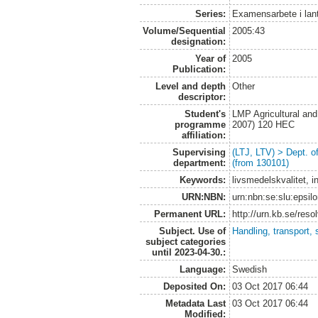
Series:
Examensarbete i lan
Volume/Sequential
2005:43
designation:
Year of
2005
Publication:
Level and depth
Other
descriptor:
Student's
LMP Agricultural an
programme
2007) 120 HEC
affiliation:
Supervising
(LTJ, LTV) > Dept. 
department:
(from 130101)
Keywords:
livsmedelskvalitet, i
URN:NBN:
urn:nbn:se:slu:epsil
Permanent URL:
http://urn.kb.se/res
Subject. Use of
Handling, transport, 
subject categories
until 2023-04-30.:
Language:
Swedish
Deposited On:
03 Oct 2017 06:44
Metadata Last
03 Oct 2017 06:44
Modified: