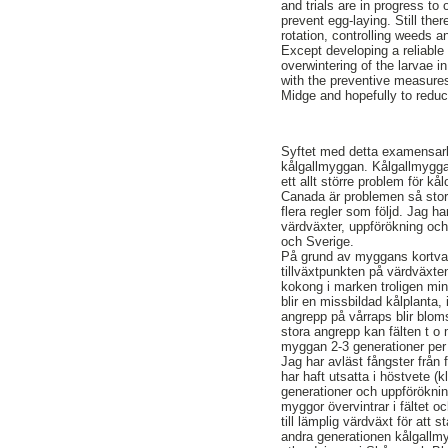
and trials are in progress to
prevent egg-laying. Still th
rotation, controlling weeds an
Except developing a reliable
overwintering of the larvae i
with the preventive measures
Midge and hopefully to reduc
Syftet med detta examensarb
kålgallmyggan. Kålgallmyggan,
ett allt större problem för kå
Canada är problemen så sto
flera regler som följd. Jag 
värdväxter, uppförökning och
och Sverige.
På grund av myggans kortvar
tillväxtpunkten på värdväxt
kokong i marken troligen min
blir en missbildad kålplanta, i
angrepp på vårraps blir blomst
stora angrepp kan fälten t 
myggan 2-3 generationer per 
Jag har avläst fångster från
har haft utsatta i höstvete (k
generationer och uppföröknin
myggor övervintrar i fältet o
till lämplig värdväxt för att 
andra generationen kålgallm