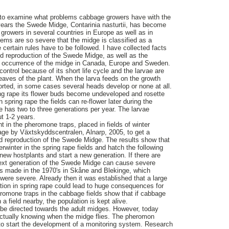
s to examine what problems cabbage growers have with the
ears the Swede Midge, Contarinia nasturtii, has become
 growers in several countries in Europe as well as in
ms are so severe that the midge is classified as a
 certain rules have to be followed. I have collected facts
and reproduction of the Swede Midge, as well as the
 occurrence of the midge in Canada, Europe and Sweden.
ntrol because of its short life cycle and the larvae are
eaves of the plant. When the larva feeds on the growth
orted, in some cases several heads develop or none at all.
ng rape its flower buds become undeveloped and rosette
n spring rape the fields can re-flower later during the
 has two to three generations per year. The larvae
ut 1-2 years.
 in the pheromone traps, placed in fields of winter
age by Växtskyddscentralen, Alnarp, 2005, to get a
nd reproduction of the Swede Midge. The results show that
winter in the spring rape fields and hatch the following
new hostplants and start a new generation. If there are
next generation of the Swede Midge can cause severe
s made in the 1970's in Skåne and Blekinge, which
were severe. Already then it was established that a large
tion in spring rape could lead to huge consequences for
romone traps in the cabbage fields show that if cabbage
 a field nearby, the population is kept alive.
 be directed towards the adult midges. However, today
actually knowing when the midge flies. The pheromon
to start the development of a monitoring system. Research