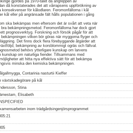
ekinge gjordes på 1970-talet då angreppen av
dan då konstaterades det att vårrapsens uppförökning av
 konsekvenser för kålodlaren. Feromonfällorna i kål
ter kål eller på angränsade fält hålls populationen i gång
om ska bekämpas men eftersom det är svårt att veta när
en bra bekämpningsmetod. Feromonfällorna har dock gjort
a ett prognosverktyg. Forskning och försök pågår för att
 bekämpningen vilken bör göras när myggorna flyger och
ggläggning. Det finns dock flera förebyggande åtgärder att
 växtföljd, bekämpning av korsblommigt ogräs och fältval.
ognosmetod behövs ytterligare kunskap om larvens
en kunskap om naturliga fiender. Tillsammans med
öjligheter att hitta nya effektiva sätt för att bekämpa
ingsvis minska den kemiska bekämpningen.
lgallmygga, Contarinia nasturtii Kieffer
n växtskadegörare på kål
ndersson, Stina
ärnestam, Elisabeth
NSPECIFIED
xamensarbeten inom trädgårdsingenjörsprogrammet
005:21
005