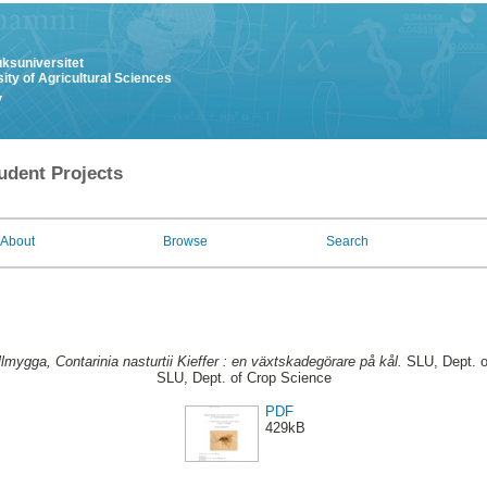
uksuniversitet
ity of Agricultural Sciences
y
udent Projects
About
Browse
Search
lmygga, Contarinia nasturtii Kieffer : en växtskadegörare på kål.
SLU, Dept. of
SLU, Dept. of Crop Science
PDF
429kB