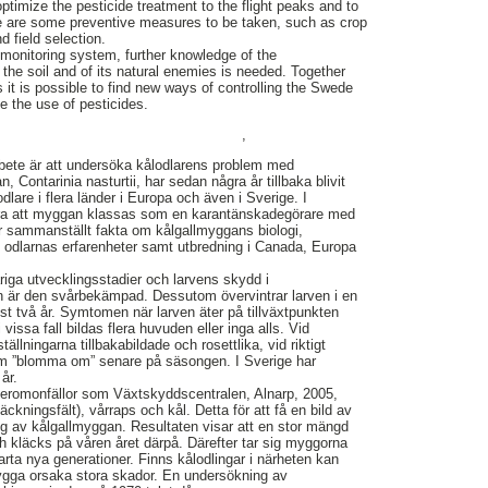
 optimize the pesticide treatment to the flight peaks and to
ere are some preventive measures to be taken, such as crop
d field selection.
 monitoring system, further knowledge of the
n the soil and of its natural enemies is needed. Together
 it is possible to find new ways of controlling the Swede
e the use of pesticides.
,
ete är att undersöka kålodlarens problem med
 Contarinia nasturtii, har sedan några år tillbaka blivit
lodlare i flera länder i Europa och även i Sverige. I
ra att myggan klassas som en karantänskadegörare med
har sammanställt fakta om kålgallmyggans biologi,
 odlarnas erfarenheter samt utbredning i Canada, Europa
iga utvecklingsstadier och larvens skydd i
en är den svårbekämpad. Dessutom övervintrar larven i en
st två år. Symtomen när larven äter på tillväxtpunkten
 vissa fall bildas flera huvuden eller inga alls. Vid
ällningarna tillbakabildade och rosettlika, vid riktigt
o m ”blomma om” senare på säsongen. I Sverige har
år.
 feromonfällor som Växtskyddscentralen, Alnarp, 2005,
läckningsfält), vårraps och kål. Detta för att få en bild av
g av kålgallmyggan. Resultaten visar att en stor mängd
ch kläcks på våren året därpå. Därefter tar sig myggorna
starta nya generationer. Finns kålodlingar i närheten kan
ygga orsaka stora skador. En undersökning av