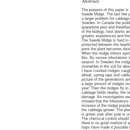
Abstract
The purpose of this paper i
Swede Midge. The last few y
a larger problem for cabbage
Sweden. In Canada the proble
quarantine pest and therefore
of the biology, host plants 
growers experiences and the
The Swede Midge is hard to co
protected between the heartl
point the plant becomes dist
When the midge infests spri
like. By severe infestations i
season. In Sweden the midge
overwinter in the soil for abo
I have counted midges caught
wheat, spring rape and cabb
picture of the generations a
a large amount of midges over
year. Then the midges fly to 
cabbage fields nearby, the 
damage. An investigation wa
showed that the infestations 
increase of the midge popula
the cabbage grower. The phe
is grown year after year or on
The chemical control should
there is no good method of 
traps have made it possible 