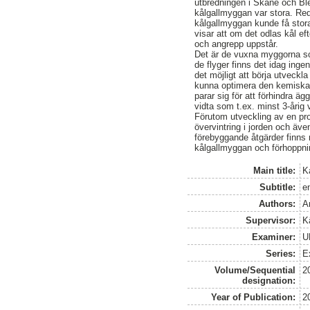
utbredningen i Skåne och Bl
kålgallmyggan var stora. Re
kålgallmyggan kunde få stora
visar att om det odlas kål ef
och angrepp uppstår.
Det är de vuxna myggorna s
de flyger finns det idag ing
det möjligt att börja utveckl
kunna optimera den kemiska
parar sig för att förhindra ä
vidta som t.ex. minst 3-årig
Förutom utveckling av en pr
övervintring i jorden och äv
förebyggande åtgärder finns m
kålgallmyggan och förhoppn
Main title:
Kå
Subtitle:
e
Authors:
A
Supervisor:
K
Examiner:
U
Series:
E
Volume/Sequential
2
designation:
Year of Publication:
2