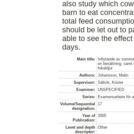
also study which cows
barn to eat concentra
total feed consumptio
should be let out to p
able to see the effect 
days.
Main title:
Inflytande av sommarv
en besättning, samt 
fokaldjur
Authors:
Johansson, Malin
Supervisor:
Sällvik, Krister
Examiner:
UNSPECIFIED
Series:
Examensarbete för 
Volume/Sequential
17
designation:
Year of
2005
Publication:
Level and depth
Other
descriptor: