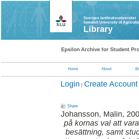
Sveriges lantbruksuniversitet
Swedish University of Agricult
Library
Epsilon Archive for Student Pro
Home
About
B
Login
Create Account
Share
Johansson, Malin
, 20
på kornas val att vara
besättning, samt stu