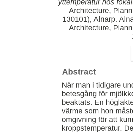
yttemperatur hos fokal
Architecture, Plan
130101), Alnarp. Aln
Architecture, Plan
Abstract
När man i tidigare un
betesgång för mjölkko
beaktats. En höglakt
värme som hon måste 
omgivning för att kun
kroppstemperatur. De