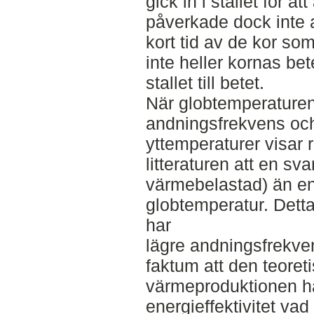
gick in i stallet för at
påverkade dock inte 
kort tid av de kor som
inte heller kornas bet
stallet till betet.
När globtemperature
andningsfrekvens och
yttemperaturer visar r
litteraturen att en sv
värmebelastad) än en
globtemperatur. Detta
har
lägre andningsfrekven
faktum att den teoret
värmeproduktionen h
energieffektivitet vad