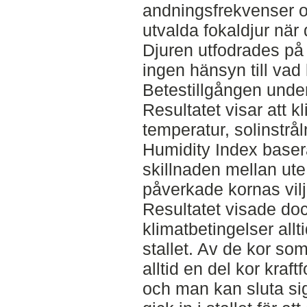
andningsfrekvenser o
utvalda fokaldjur när
Djuren utfodrades på 
ingen hänsyn till vad 
Betestillgången under
Resultatet visar att k
temperatur, solinstrå
Humidity Index baser
skillnaden mellan ute 
påverkade kornas vilja 
Resultatet visade doc
klimatbetingelser allt
stallet. Av de kor som
alltid en del kor kraf
och man kan sluta sig 