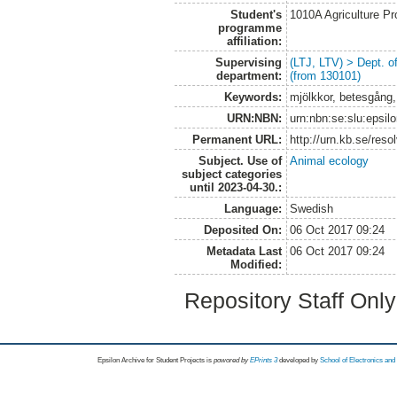
Student's
1010A Agriculture P
programme
affiliation:
Supervising
(LTJ, LTV) > Dept. 
department:
(from 130101)
Keywords:
mjölkkor, betesgång,
URN:NBN:
urn:nbn:se:slu:epsil
Permanent URL:
http://urn.kb.se/res
Subject. Use of
Animal ecology
subject categories
until 2023-04-30.:
Language:
Swedish
Deposited On:
06 Oct 2017 09:24
Metadata Last
06 Oct 2017 09:24
Modified:
Repository Staff Onl
Epsilon Archive for Student Projects is
powored by
EPrints 3
developed by
School of Electronics an