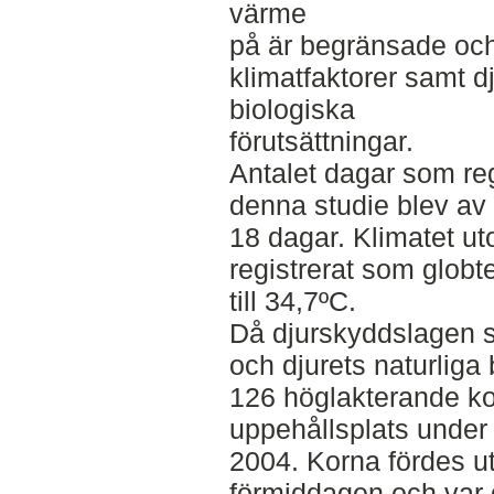
värme
på är begränsade och
klimatfaktorer samt d
biologiska
förutsättningar.
Antalet dagar som reg
denna studie blev av f
18 dagar. Klimatet u
registrerat som globt
till 34,7ºC.
Då djurskyddslagen s
och djurets naturliga
126 höglakterande kor
uppehållsplats under ti
2004. Korna fördes ut
förmiddagen och var dä