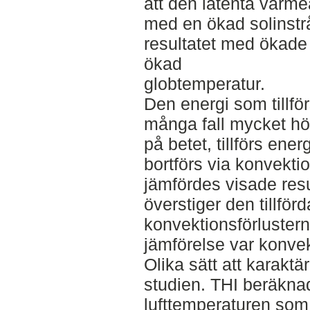
att den latenta värm
med en ökad solinstrå
resultatet med ökad
ökad
globtemperatur.
Den energi som tillför
många fall mycket hög
på betet, tillförs ener
bortförs via konvekti
jämfördes visade resul
överstiger den tillför
konvektionsförluster
jämförelse var konvek
Olika sätt att karaktä
studien. THI beräknad
lufttemperaturen som