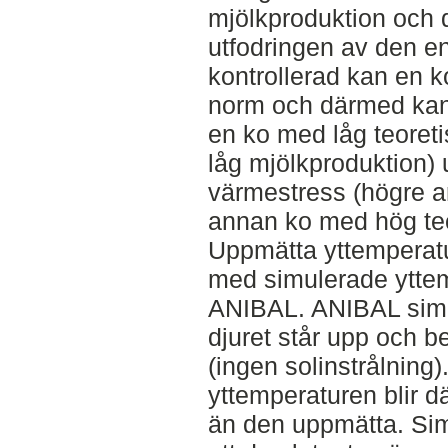
mjölkproduktion och 
utfodringen av den en
kontrollerad kan en k
norm och därmed kan 
en ko med låg teoret
låg mjölkproduktion) 
värmestress (högre a
annan ko med hög teo
Uppmätta yttemperatu
med simulerade ytte
ANIBAL. ANIBAL simu
djuret står upp och bef
(ingen solinstrålning
yttemperaturen blir där
än den uppmätta. Sim