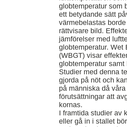
globtemperatur som b
ett betydande sätt p
värmebelastas borde 
rättvisare bild. Effek
jämförelser med luft
globtemperatur. Wet 
(WBGT) visar effekten
globtemperatur samt lu
Studier med denna te
gjorda på nöt och kan
på människa då våra 
förutsättningar att av
kornas.
I framtida studier av 
eller gå in i stallet 