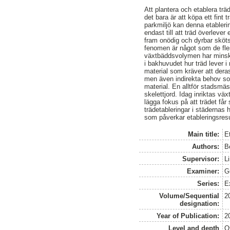
Att plantera och etablera träd
det bara är att köpa ett fint t
parkmiljö kan denna etableri
endast till att träd överleve
fram onödig och dyrbar sköts
fenomen är något som de flest
växtbäddsvolymen har minskat 
i bakhuvudet hur träd lever i
material som kräver att deras 
men även indirekta behov som 
material. En alltför stadsmäs
skelettjord. Idag inriktas vä
lägga fokus på att trädet får 
trädetableringar i städernas 
som påverkar etableringsresu
Main title:
E
Authors:
B
Supervisor:
L
Examiner:
G
Series:
E
Volume/Sequential
2
designation:
Year of Publication:
2
Level and depth
O