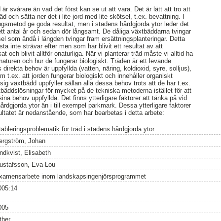
 är svårare än vad det först kan se ut att vara. Det är lätt att tro att
räd och sätta ner det i lite jord med lite skötsel, t.ex. bevattning. I
ngsmetod ge goda resultat, men i stadens hårdgjorda ytor leder det
r ett antal år och sedan dör långsamt. De dåliga växtbäddarna tvingar
el som ändå i längden tvingar fram ersättningsplanteringar. Detta
a inte strävar efter men som har blivit ett resultat av att
och blivit alltför onaturliga. När vi planterar träd måste vi alltid ha
 naturen och hur de fungerar biologiskt. Träden är ett levande
direkta behov är uppfyllda (vatten, näring, koldioxid, syre, solljus),
t.ex. att jorden fungerar biologiskt och innehåller organiskt
sig växtbädd uppfyller sällan alla dessa behov trots att de har t.ex.
xtbäddslösningar för mycket på de tekniska metoderna istället för att
sina behov uppfyllda. Det finns ytterligare faktorer att tänka på vid
hårdgjorda ytor än i till exempel parkmark. Dessa ytterligare faktorer
ltatet är nedanstående, som har bearbetas i detta arbete:
tableringsproblematik för träd i stadens hårdgjorda ytor
ergström, Johan
indkvist, Elisabeth
ustafsson, Eva-Lou
xamensarbete inom landskapsingenjörsprogrammet
005:14
005
ther