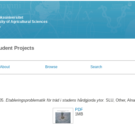
uksuniversitet
ity of Agricultural Sciences
y
udent Projects
About
Browse
Search
005.
Etableringsproblematik för träd i stadens hårdgjorda ytor.
SLU, Other, Alna
PDF
1MB