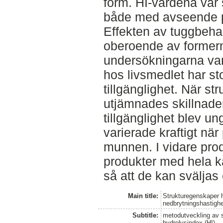
form. HI-värdena var s
både med avseende p
Effekten av tuggbeh
oberoende av formern
undersökningarna var 
hos livsmedlet har st
tillgänglighet. När s
utjämnades skillnade
tillgänglighet blev ung
varierade kraftigt nä
munnen. I vidare prod
produkter med hela k
så att de kan sväljas
Main title:
Strukturegenskaper h
nedbrytningshastigh
Subtitle:
metodutveckling av s
hydrolysindex (HI)