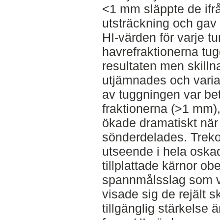
<1 mm släppte de ifrå
utsträckning och gav 
HI-värden för varje tu
havrefraktionerna t
resultaten men skilln
utjämnades och varia
av tuggningen var bety
fraktionerna (>1 mm),
ökade dramatiskt när 
sönderdelades. Treko
utseende i hela oskad
tillplattade kärnor ob
spannmålsslag som v
visade sig de rejält
tillgänglig stärkelse