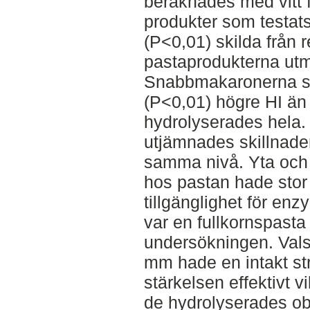
beräknades med vitt 
produkter som testats 
(P<0,01) skilda från 
pastaprodukterna utm
Snabbmakaronerna so
(P<0,01) högre HI än 
hydrolyserades hela
utjämnades skillnader
samma nivå. Yta och 
hos pastan hade stor 
tillgänglighet för en
var en fullkornspasta
undersökningen. Val
mm hade en intakt str
stärkelsen effektivt v
de hydrolyserades o