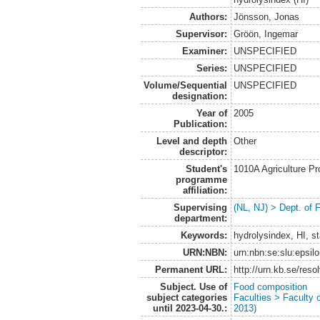
Authors:
Jönsson, Jonas
Supervisor:
Gröön, Ingemar
Examiner:
UNSPECIFIED
Series:
UNSPECIFIED
Volume/Sequential
UNSPECIFIED
designation:
Year of
2005
Publication:
Level and depth
Other
descriptor:
Student's
1010A Agriculture P
programme
affiliation:
Supervising
(NL, NJ) > Dept. of
department:
Keywords:
hydrolysindex, HI, st
URN:NBN:
urn:nbn:se:slu:epsil
Permanent URL:
http://urn.kb.se/res
Subject. Use of
Food composition
subject categories
Faculties > Faculty 
until 2023-04-30.:
2013)