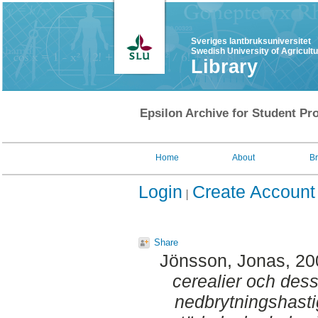
Sveriges lantbruksuniversitet
Swedish University of Agricult
Library
Epsilon Archive for Student Pro
Home
About
B
Login
Create Account
Share
Jönsson, Jonas
, 2
cerealier och dess
nedbrytningshasti