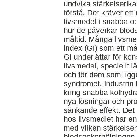
undvika stärkelserika
förstå. Det kräver ett
livsmedel i snabba 
hur de påverkar blod
måltid. Många livsmed
index (GI) som ett må
GI underlättar för kon
livsmedel, speciellt l
och för dem som ligge
syndromet. Industri
kring snabba kolhydrat
nya lösningar och pr
sänkande effekt. Det h
hos livsmedlet har en
med vilken stärkelsen
blodsockerhöjningen