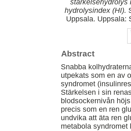
stärkelsehydrolys 
hydrolysindex (HI).
S
Uppsala. Uppsala: 
Abstract
Snabba kolhydraterna
utpekats som en av o
syndromet (insulinres
Stärkelsen i sin renast
blodsockernivån höjs 
precis som en ren glu
undvika att äta ren gl
metabola syndromet k