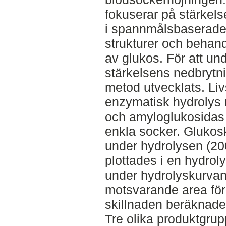
fokuserar på stärkel
i spannmålsbaserade 
strukturer och behand
av glukos. För att und
stärkelsens nedbrytni
metod utvecklats. Liv
enzymatisk hydrolys 
och amyloglukosidas s
enkla socker. Glukos
under hydrolysen (20
plottades i en hydrol
under hydrolyskurva
motsvarande area för
skillnaden beräknade
Tre olika produktgru