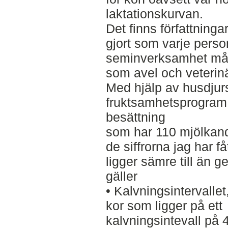
laktationskurvan.
Det finns författning
gjort som varje pers
seminverksamhet måst
som avel och veterinär
Med hjälp av husdjur
fruktsamhetsprogram ”
besättning
som har 110 mjölkand
de siffrorna jag har f
ligger sämre till än 
gäller
• Kalvningsintervalle
kor som ligger på ett
kalvningsintevall på 