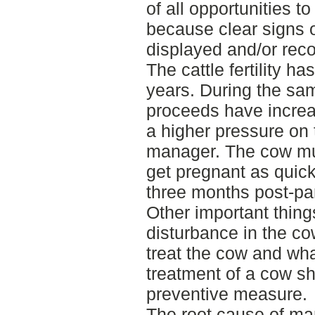
of all opportunities 
because clear signs 
displayed and/or rec
The cattle fertility h
years. During the sa
proceeds have increa
a higher pressure on
manager. The cow mus
get pregnant as quick
three months post-pa
Other important thin
disturbance in the cow'
treat the cow and wh
treatment of a cow s
preventive measure.
The root cause of ma