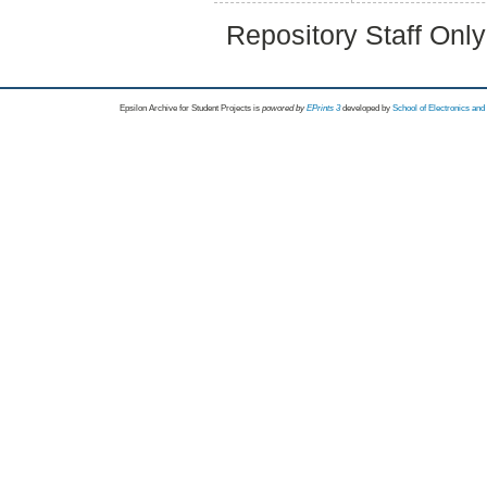
Repository Staff Onl
Epsilon Archive for Student Projects is
powored by
EPrints 3
developed by
School of Electronics an