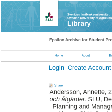
Sveriges lantbruksuniversitet
Swedish University of Agricult
Library
Epsilon Archive for Student Pro
Home
About
B
Login
Create Account
Share
Andersson, Annette
, 
och åtgärder.
SLU, Dep
Planning and Manage