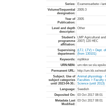
Series:
Examensarbete i lan
Volume/Sequential
2005:3
designation:
Year of
2005
Publication:
Level and depth
Other
descriptor:
Student's
LMP Agricultural an
programme
2007) 120 HEC
affiliation:
Supervising
(LTJ, LTV) > Dept. 
department:
(from 130101)
Keywords:
mjölkkor
URN:NBN:
urn:nbn:se:slu:epsil
Permanent URL:
http://urn.kb.se/res
Subject. Use of
Animal physiology -
subject categories
Faculties > Faculty 
until 2023-04-30.:
Science (until 2013)
Language:
Swedish
Deposited On:
03 Oct 2017 08:01
Metadata Last
03 Oct 2017 08:01
Modified: