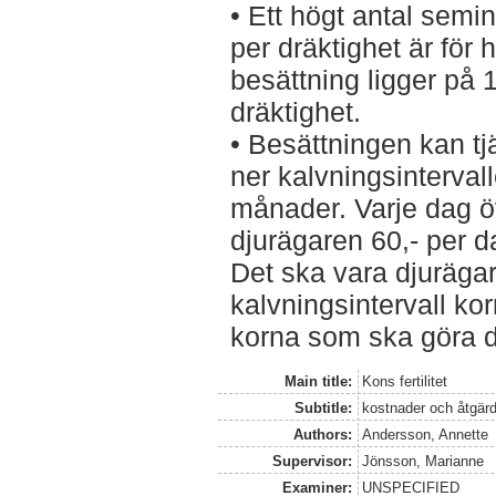
• Ett högt antal semin
per dräktighet är för 
besättning ligger på 
dräktighet.
• Besättningen kan tj
ner kalvningsintervalle
månader. Varje dag ö
djurägaren 60,- per d
Det ska vara djuräga
kalvningsintervall kor
korna som ska göra d
Main title:
Kons fertilitet
Subtitle:
kostnader och åtgär
Authors:
Andersson, Annette
Supervisor:
Jönsson, Marianne
Examiner:
UNSPECIFIED