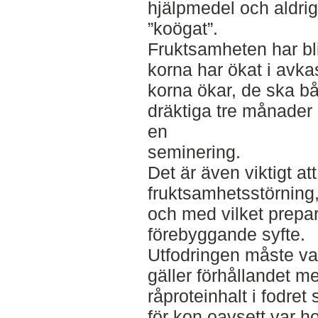
hjälpmedel och aldrig
”koögat”.
Fruktsamheten har bl
korna har ökat i avk
korna ökar, de ska bå
dräktiga tre månader 
en
seminering.
Det är även viktigt a
fruktsamhetsstörning
och med vilket prepar
förebyggande syfte.
Utfodringen måste va
gäller förhållandet m
råproteinhalt i fodret
för kon oavsett var h