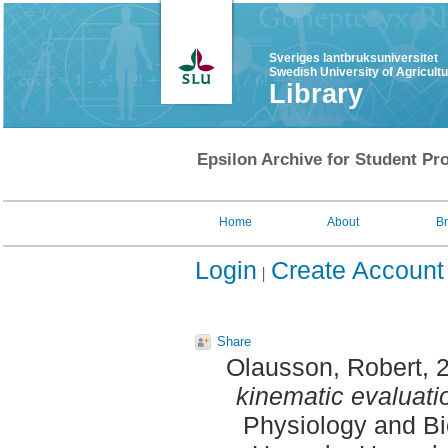
Sveriges lantbruksuniversitet
Swedish University of Agricult
Library
Epsilon Archive for Student Pro
Home
About
B
Login
Create Account
Share
Olausson, Robert
, 
kinematic evaluati
Physiology and Bi