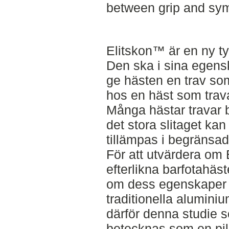
between grip and sy
Elitskon™ är en ny typ
Den ska i sina egen
ge hästen en trav som
hos en häst som trava
Många hästar travar 
det stora slitaget kan
tillämpas i begränsad
För att utvärdera om
efterlikna barfotahäst
om dess egenskaper 
traditionella alumin
därför denna studie s
betecknas som en pil