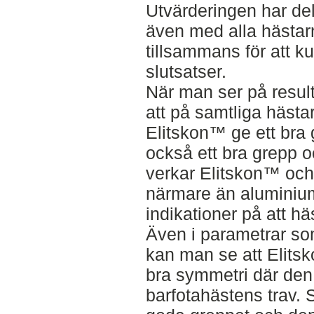
Utvärderingen har del
även med alla hästar
tillsammans för att k
slutsatser.
När man ser på resul
att på samtliga hästa
Elitskon™ ge ett bra 
också ett bra grepp o
verkar Elitskon™ och
närmare än aluminiu
indikationer på att h
Även i parametrar so
kan man se att Elits
bra symmetri där den
barfotahästens trav.