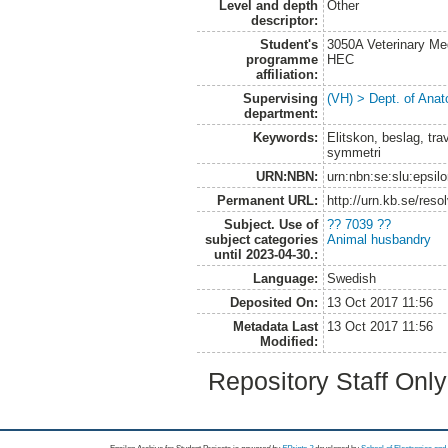
Level and depth
Other
descriptor:
Student's
3050A Veterinary Me
programme
HEC
affiliation:
Supervising
(VH) > Dept. of Anat
department:
Keywords:
Elitskon, beslag, tra
symmetri
URN:NBN:
urn:nbn:se:slu:epsil
Permanent URL:
http://urn.kb.se/res
Subject. Use of
?? 7039 ??
subject categories
Animal husbandry
until 2023-04-30.:
Language:
Swedish
Deposited On:
13 Oct 2017 11:56
Metadata Last
13 Oct 2017 11:56
Modified:
Repository Staff Onl