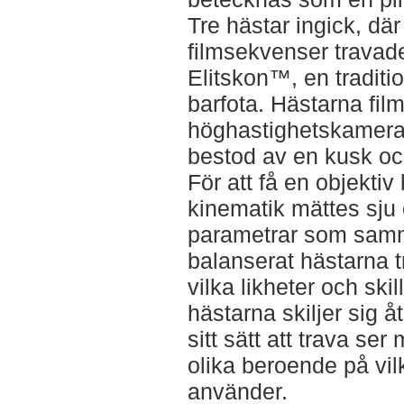
Tre hästar ingick, där
filmsekvenser trava
Elitskon™, en tradit
barfota. Hästarna fi
höghastighetskamera 
bestod av en kusk oc
För att få en objekti
kinematik mättes sju 
parametrar som samma
balanserat hästarna t
vilka likheter och ski
hästarna skiljer sig åt 
sitt sätt att trava ser
olika beroende på vil
använder.