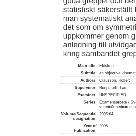
goda greppet och den
statistiskt säkerställ
man systematiskt ana
det som om symmetr
uppkommer genom gr
anledning till utvidga
kring sambandet grep
Main title:
Elitskon
Subtitle:
an objective kinemat
Authors:
Olausson, Robert
Supervisor:
Roepstorff, Lars
Examiner:
UNSPECIFIED
Series:
Examensarbete / Sver
veterinärmedicin oc
Volume/Sequential
2005:64
designation:
Year of
2005
Publication: