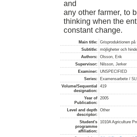
and
any other farmer, to 
thinking when the ente
constant change.
Main title:
Grisproduktionen på
Subtitle:
möjligheter och hind
Authors:
Olsson, Erik
Supervisor:
Nilsson, Jerker
Examiner:
UNSPECIFIED
Series:
Examensarbete / SLU
Volume/Sequential
419
designation:
Year of
2005
Publication:
Level and depth
Other
descriptor:
Student's
1010A Agriculture P
programme
affiliation: