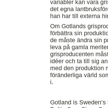
variabler kan vara gri
det egna lantbruksföre
han har till externa hi
Om Gotlands grisprod
förbättra sin produkti
de måste ändra sin pr
leva på gamla merite
grisproducenten måst
idéer och ta till sig 
med den produktion ma
föränderliga värld s
i.
Gotland is Sweden’s l