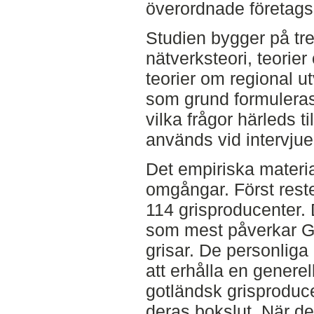
överordnade företags
Studien bygger på tre
nätverksteori, teorie
teorier om regional u
som grund formuleras 
vilka frågor härleds t
används vid intervjue
Det empiriska materia
omgångar. Först reste
114 grisproducenter. 
som mest påverkar Go
grisar. De personliga 
att erhålla en generell
gotländsk grisproduce
deras bokslut. När d