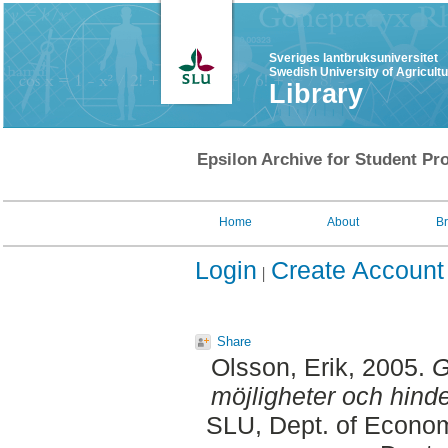
Sveriges lantbruksuniversitet
Swedish University of Agricult
Library
Epsilon Archive for Student Pro
Home
About
B
Login
Create Account
Share
Olsson, Erik
, 2005.
G
möjligheter och hind
SLU, Dept. of Econom