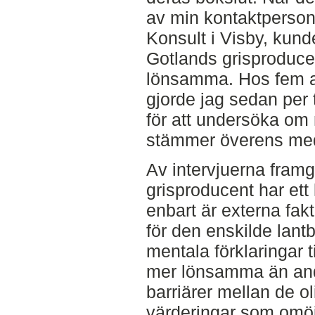
av min kontaktperson
Konsult i Visby, kunde
Gotlands grisproduce
lönsamma. Hos fem a
gjorde jag sedan per t
för att undersöka om
stämmer överens med
Av intervjuerna fram
grisproducent har ett
enbart är externa fak
för den enskilde lant
mentala förklaringar ti
mer lönsamma än and
barriärer mellan de ol
värderingar som omöj