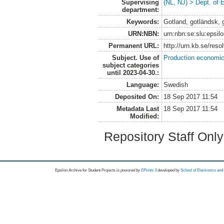
Supervising
(NL, NJ) > Dept. of
department:
Keywords:
Gotland, gotländsk, 
URN:NBN:
urn:nbn:se:slu:epsil
Permanent URL:
http://urn.kb.se/res
Subject. Use of
Production economi
subject categories
until 2023-04-30.:
Language:
Swedish
Deposited On:
18 Sep 2017 11:54
Metadata Last
18 Sep 2017 11:54
Modified:
Repository Staff Onl
Epsilon Archive for Student Projects is
powored by
EPrints 3
developed by
School of Electronics an