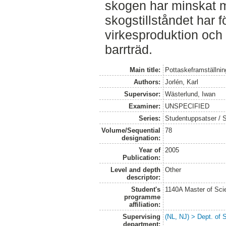
skogen har minskat 
skogstillståndet har fö
virkesproduktion och
barrträd.
Main title:
Pottaskeframställnin
Authors:
Jorlén, Karl
Supervisor:
Wästerlund, Iwan
Examiner:
UNSPECIFIED
Series:
Studentuppsatser / 
Volume/Sequential
78
designation:
Year of
2005
Publication:
Level and depth
Other
descriptor:
Student's
1140A Master of Scie
programme
affiliation:
Supervising
(NL, NJ) > Dept. of S
department: