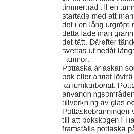
timmerträd till en tun
startade med att man 
det i en lång urgröpt
detta lade man granris
det tätt. Därefter tän
svettas ut nedåt län
i tunnor.
Pottaska är askan so
bok eller annat lövtr
kaliumkarbonat. Pott
användningsområden,
tillverkning av glas 
Pottaskebränningen v
till att bokskogen i H
framställs pottaska p