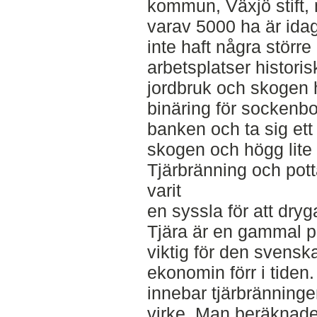
kommun, Växjö stift,
varav 5000 ha är id
inte haft några större 
arbetsplatser historisk
jordbruk och skogen h
binäring för sockenborn
banken och ta sig ett
skogen och högg lite
Tjärbränning och pott
varit
en syssla för att dry
Tjära är en gammal p
viktig för den svens
ekonomin förr i tide
innebar tjärbränninge
virke. Man beräknad