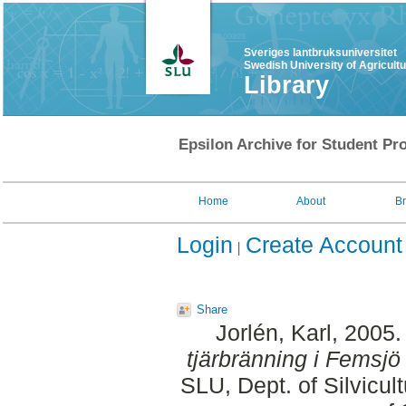
Sveriges lantbruksuniversitet
Swedish University of Agricult
Library
Epsilon Archive for Student Pro
Home
About
B
Login
Create Account
Share
Jorlén, Karl
, 2005
tjärbränning i Femsjö 
SLU, Dept. of Silvicu