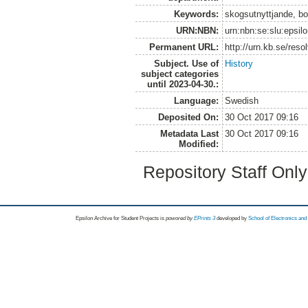
Keywords:
skogsutnyttjande, bo
URN:NBN:
urn:nbn:se:slu:epsil
Permanent URL:
http://urn.kb.se/res
Subject. Use of
History
subject categories
until 2023-04-30.:
Language:
Swedish
Deposited On:
30 Oct 2017 09:16
Metadata Last
30 Oct 2017 09:16
Modified:
Repository Staff Onl
Epsilon Archive for Student Projects is
powored by
EPrints 3
developed by
School of Electronics an