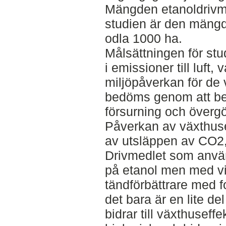
Mängden etanoldrivm
studien är den mängd 
odla 1000 ha.
Målsättningen för stud
i emissioner till luft, 
miljöpåverkan för de
bedöms genom att be
försurning och överg
Påverkan av växthuse
av utsläppen av CO2
Drivmedlet som använ
på etanol men med vis
tändförbättrare med fo
det bara är en lite de
bidrar till växthusef