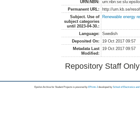
URN:NBN:
urn:nbn:se:slu:epsil
Permanent URL:
http://urn.kb.se/res
Subject. Use of
Renewable energy r
subject categories
until 2023-04-30.:
Language:
Swedish
Deposited On:
19 Oct 2017 09:57
Metadata Last
19 Oct 2017 09:57
Modified:
Repository Staff Onl
Epsilon Archive for Student Projects is
powored by
EPrints 3
developed by
School of Electronics an