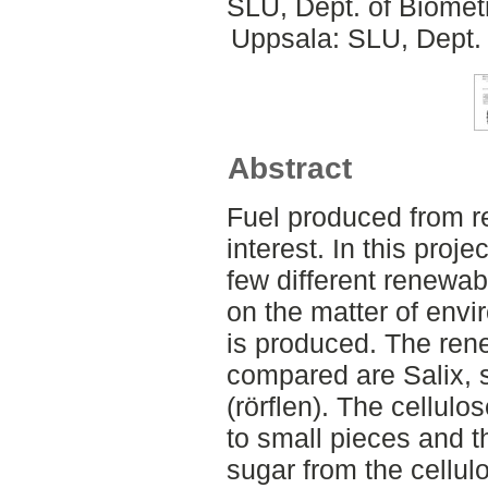
SLU, Dept. of Biomet
Uppsala: SLU, Dept.
Abstract
Fuel produced from r
interest. In this proj
few different renewa
on the matter of env
is produced. The rene
compared are Salix, 
(rörflen). The cellulo
to small pieces and t
sugar from the cellul