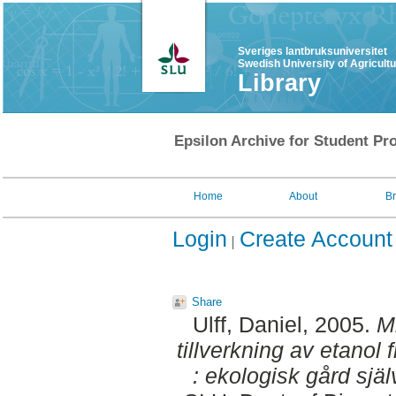
Sveriges lantbruksuniversitet
Swedish University of Agricult
Library
Epsilon Archive for Student Pro
Home
About
B
Login
Create Account
Share
Ulff, Daniel
, 2005.
M
tillverkning av etanol
: ekologisk gård sjä