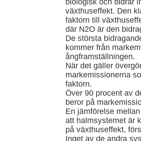
biologisk och bidrar i
växthuseffekt. Den kl
faktorn till växthuse
där N2O är den bidra
De största bidragande 
kommer från markemi
ångframställningen.
När det gäller övergö
markemissionerna so
faktorn.
Över 90 procent av d
beror på markemissi
En jämförelse mellan 
att halmsystemet är 
på växthuseffekt, för
Inget av de andra sys