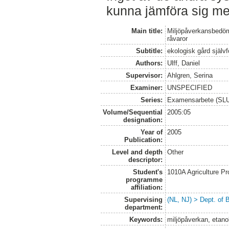
kunna jämföra sig m
Main title:
Miljöpåverkansbedömn
råvaror
Subtitle:
ekologisk gård själv
Authors:
Ulff, Daniel
Supervisor:
Ahlgren, Serina
Examiner:
UNSPECIFIED
Series:
Examensarbete (SLU, 
Volume/Sequential
2005:05
designation:
Year of
2005
Publication:
Level and depth
Other
descriptor:
Student's
1010A Agriculture P
programme
affiliation:
Supervising
(NL, NJ) > Dept. of 
department:
Keywords:
miljöpåverkan, etanol