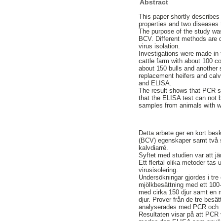
Abstract
This paper shortly describes
properties and two diseases 
The purpose of the study was
BCV. Different methods are
virus isolation.
Investigations were made in t
cattle farm with about 100 co
about 150 bulls and another 
replacement heifers and ca
and ELISA.
The result shows that PCR s
that the ELISA test can not 
samples from animals with w
Detta arbete ger en kort besk
(BCV) egenskaper samt två 
kalvdiarré.
Syftet med studien var att j
Ett flertal olika metoder t
virusisolering.
Undersökningar gjordes i tre
mjölkbesättning med ett 100-ta
med cirka 150 djur samt en 
djur. Prover från de tre bes
analyserades med PCR och
Resultaten visar på att PCR 