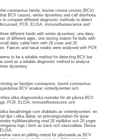
 the coronavirus family, bovine corona viruses (BCV)
that BCV causes, winter dysentery and calf diarrhoea.
 to compare different diagnostic methods to detect
 discussed, PCR, ELISA, immunofluorescense and
hree different herds with winter dysentery; one dairy
ws of different ages, one testing station for bulls with
small dairy cattle farm with 26 cows and 20
lves. Faeces and nasal swabs were analysed with PCR
eems to be a reliable method for detecting BCV but
be used as a reliable diagnostic method to analyse
inter dysentery.
,
rivning av familjen coronavirus, bovint coronavirus
sjukdomar BCV orsakar, vinterdysenteri och
ämföra olika diagnostiska metoder för att påvisa BCV.
as upp, PCR, ELISA, immunofluorescens och
 olika besättningar som drabbats av vinterdysenteri; en
l djur i olika åldrar, en prövningsstation för tjurar
mindre mjölkbesättning med 26 mjölkkor och 20 yngre
ättningarna togs i form av träck och nässvabbar. Dessa
 ELISA.
verkar vara en pålitlig metod för påvisande av BCV