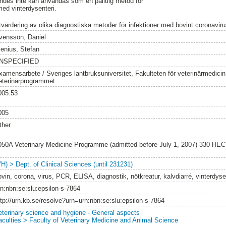
es inte kan användas som en pålitlig metod för
med vinterdysenteri.
tvärdering av olika diagnostiska metoder för infektioner med bovint coronaviru
vensson, Daniel
lenius, Stefan
NSPECIFIED
xamensarbete / Sveriges lantbruksuniversitet, Fakulteten för veterinärmedici
eterinärprogrammet
005:53
005
ther
050A Veterinary Medicine Programme (admitted before July 1, 2007) 330 HEC
VH) > Dept. of Clinical Sciences (until 231231)
ovin, corona, virus, PCR, ELISA, diagnostik, nötkreatur, kalvdiarré, vinterdyse
rn:nbn:se:slu:epsilon-s-7864
ttp://urn.kb.se/resolve?urn=urn:nbn:se:slu:epsilon-s-7864
eterinary science and hygiene - General aspects
aculties > Faculty of Veterinary Medicine and Animal Science