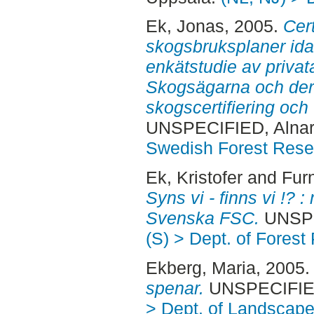
Ek, Jonas
, 2005.
Cer
skogsbruksplaner idag
enkätstudie av priva
Skogsägarna och deras
skogscertifiering oc
UNSPECIFIED, Alnar
Swedish Forest Rese
Ek, Kristofer
and
Fur
Syns vi - finns vi !? 
Svenska FSC.
UNSPE
(S) > Dept. of Forest
Ekberg, Maria
, 2005
spenar.
UNSPECIFIED,
> Dept. of Landscape