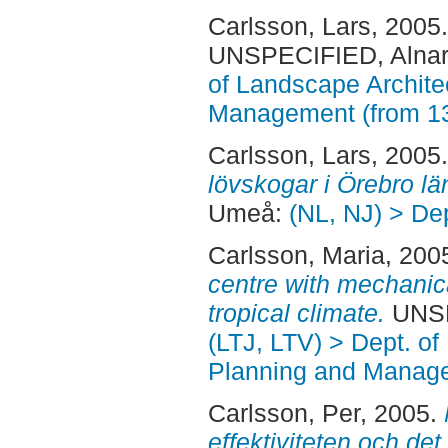
Carlsson, Lars
, 2005
UNSPECIFIED, Alnar
of Landscape Archite
Management (from 1
Carlsson, Lars
, 2005
lövskogar i Örebro lä
Umeå:
(NL, NJ) > Dep
Carlsson, Maria
, 200
centre with mechanical
tropical climate.
UNSP
(LTJ, LTV) > Dept. of
Planning and Manage
Carlsson, Per
, 2005.
effektiviteten och de