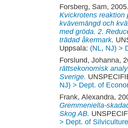
Forsberg, Sam
, 2005
Kvickrotens reaktion 
kvävemängd och kväv
med gröda. 2. Reduc
trädad åkermark.
UNS
Uppsala:
(NL, NJ) > 
Forslund, Johanna
, 
rättsekonomisk analy
Sverige.
UNSPECIFIE
NJ) > Dept. of Econo
Frank, Alexandra
, 20
Gremmeniella-skada
Skog AB.
UNSPECIFI
> Dept. of Silvicultur