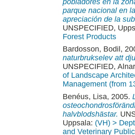
pobladores en la zon
parque nacional en l
apreciación de la sub
UNSPECIFIED, Uppsa
Forest Products
Bardosson, Bodil
, 20
naturbrukselev att dj
UNSPECIFIED, Alnar
of Landscape Archite
Management (from 1
Benéus, Lisa
, 2005.
osteochondrosföränd
halvblodshästar.
UNSP
Uppsala:
(VH) > Dept
and Veterinary Public