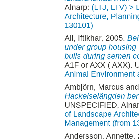
Alnarp:
(LTJ, LTV) > 
Architecture, Planni
130101)
Ali, Iftikhar
, 2005.
Beh
under group housing 
bulls during semen co
A1F or AXX ( AXX). 
Animal Environment a
Ambjörn, Marcus
an
Hackelselängden ber
UNSPECIFIED, Alnar
of Landscape Archite
Management (from 1
Andersson, Annette
,