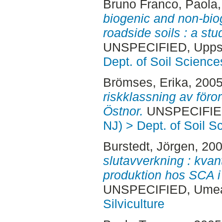
Bruno Franco, Paola
biogenic and non-biog
roadside soils : a st
UNSPECIFIED, Uppsa
Dept. of Soil Science
Brömses, Erika
, 200
riskklassning av för
Östnor.
UNSPECIFIED
NJ) > Dept. of Soil S
Burstedt, Jörgen
, 20
slutavverkning : kvan
produktion hos SCA i
UNSPECIFIED, Ume
Silviculture