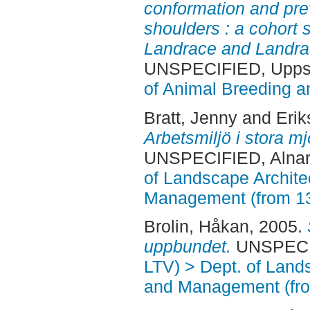
conformation and pre
shoulders : a cohort 
Landrace and Landrac
UNSPECIFIED, Uppsa
of Animal Breeding a
Bratt, Jenny
and
Erik
Arbetsmiljö i stora m
UNSPECIFIED, Alnar
of Landscape Archite
Management (from 1
Brolin, Håkan
, 2005.
uppbundet.
UNSPECIF
LTV) > Dept. of Land
and Management (fr