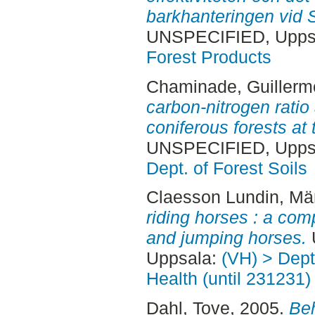
barkhanteringen vid 
UNSPECIFIED, Uppsa
Forest Products
Chaminade, Guillerm
carbon-nitrogen ratio
coniferous forests at
UNSPECIFIED, Uppsa
Dept. of Forest Soils
Claesson Lundin, Mä
riding horses : a co
and jumping horses.
Uppsala:
(VH) > Dept
Health (until 231231)
Dahl, Tove
, 2005.
Beh