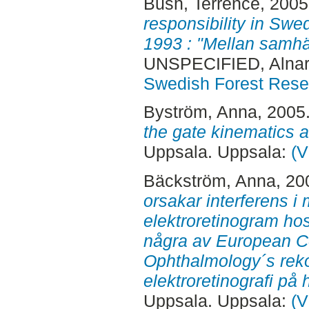
Bush, Terrence
, 200
responsibility in Swed
1993 : "Mellan samhäl
UNSPECIFIED, Alnar
Swedish Forest Rese
Byström, Anna
, 2005
the gate kinematics at
Uppsala. Uppsala:
(V
Bäckström, Anna
, 20
orsakar interferens 
elektroretinogram hos
några av European Co
Ophthalmology´s rek
elektroretinografi på 
Uppsala. Uppsala:
(V