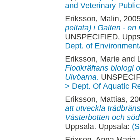
and Veterinary Public
Eriksson, Malin
, 200
peltata) i Galten - en
UNSPECIFIED, Uppsa
Dept. of Environmen
Eriksson, Marie
and
Flodkräftans biologi o
Ulvöarna.
UNSPECIFI
> Dept. Of Aquatic R
Eriksson, Mattias
, 2
att utveckla trädbrän
Västerbotten och söd
Uppsala. Uppsala:
(S
Erixson, Anna Maria
,