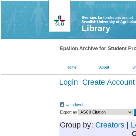
Sveriges lantbruksuniversitet
Swedish University of Agricult
Library
Epsilon Archive for Student Pro
Home
About
B
Login
Create Account
Up a level
Export as
Group by:
Creators
|
L
G