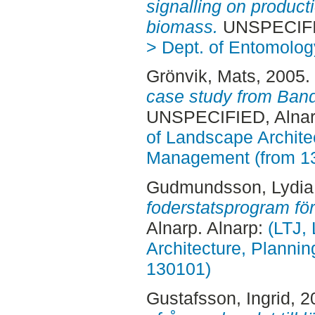
signalling on product
biomass.
UNSPECIFIE
> Dept. of Entomolog
Grönvik, Mats
, 2005.
case study from Ban
UNSPECIFIED, Alnar
of Landscape Archite
Management (from 1
Gudmundsson, Lydia
foderstatsprogram för
Alnarp. Alnarp:
(LTJ,
Architecture, Planni
130101)
Gustafsson, Ingrid
, 