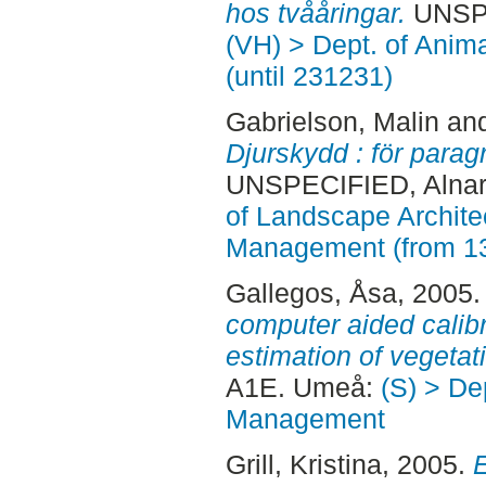
hos tvååringar.
UNSPE
(VH) > Dept. of Anim
(until 231231)
Gabrielson, Malin
an
Djurskydd : för paragr
UNSPECIFIED, Alnar
of Landscape Archite
Management (from 1
Gallegos, Åsa
, 2005
computer aided calibr
estimation of vegetat
A1E. Umeå:
(S) > De
Management
Grill, Kristina
, 2005.
E