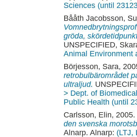
Sciences (until 2312
Bååth Jacobsson, S
Vomnedbrytningsprofil 
gröda, skördetidpunk
UNSPECIFIED, Skara
Animal Environment a
Börjesson, Sara
, 200
retrobulbärområdet p
ultraljud.
UNSPECIFIE
> Dept. of Biomedica
Public Health (until 
Carlsson, Elin
, 2005
den svenska morotsb
Alnarp. Alnarp:
(LTJ,