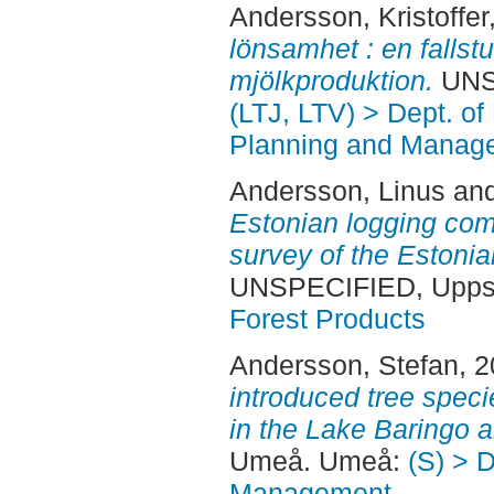
Andersson, Kristoffer
lönsamhet : en falls
mjölkproduktion.
UNSP
(LTJ, LTV) > Dept. of
Planning and Manage
Andersson, Linus
an
Estonian logging com
survey of the Estoni
UNSPECIFIED, Uppsa
Forest Products
Andersson, Stefan
, 
introduced tree speci
in the Lake Baringo 
Umeå. Umeå:
(S) > 
Management