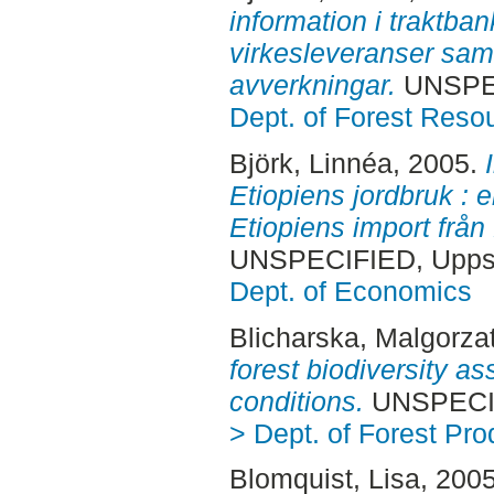
information i traktba
virkesleveranser sam
avverkningar.
UNSPEC
Dept. of Forest Res
Björk, Linnéa
, 2005.
Etiopiens jordbruk : 
Etiopiens import frå
UNSPECIFIED, Uppsa
Dept. of Economics
Blicharska, Malgorza
forest biodiversity a
conditions.
UNSPECIF
> Dept. of Forest Pro
Blomquist, Lisa
, 200