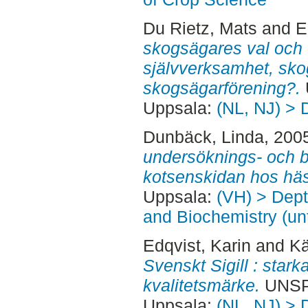
Du Rietz, Mats
and
E
skogsägares val och f
självverksamhet, skog
skogsägarförening?.
Uppsala:
(NL, NJ) > 
Dunbäck, Linda
, 200
undersöknings- och 
kotsenskidan hos häs
Uppsala:
(VH) > Dept
and Biochemistry (un
Edqvist, Karin
and
Kä
Svenskt Sigill : star
kvalitetsmärke.
UNSPE
Uppsala:
(NL, NJ) > 