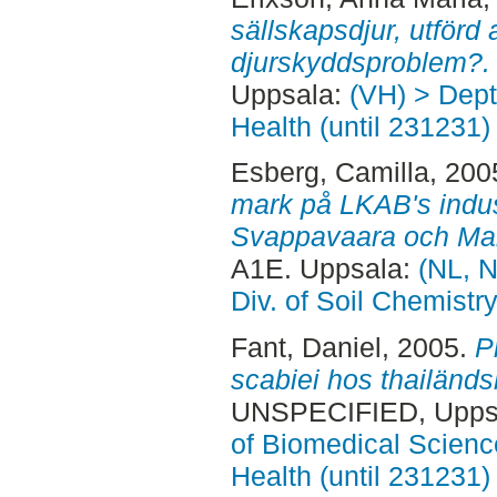
sällskapsdjur, utförd 
djurskyddsproblem?.
Uppsala:
(VH) > Dept
Health (until 231231)
Esberg, Camilla
, 200
mark på LKAB's indus
Svappavaara och Ma
A1E. Uppsala:
(NL, N
Div. of Soil Chemist
Fant, Daniel
, 2005.
P
scabiei hos thailänd
UNSPECIFIED, Uppsa
of Biomedical Scienc
Health (until 231231)