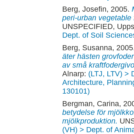
Berg, Josefin
, 2005.
peri-urban vegetable f
UNSPECIFIED, Uppsa
Dept. of Soil Science
Berg, Susanna
, 2005
äter hästen grovfoder
av små kraftfodergivo
Alnarp:
(LTJ, LTV) > 
Architecture, Planni
130101)
Bergman, Carina
, 20
betydelse för mjölkk
mjölkproduktion.
UNSP
(VH) > Dept. of Anim