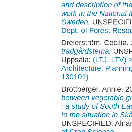
and description of th
work in the National 
Sweden.
UNSPECIFI
Dept. of Forest Res
Dreierström, Cecilia
,
trädgårdstema.
UNSPE
Uppsala:
(LTJ, LTV) 
Architecture, Planni
130101)
Drottberger, Annie
, 2
between vegetable g
: a study of South E
to the situation in S
UNSPECIFIED, Alnar
of Crop Science