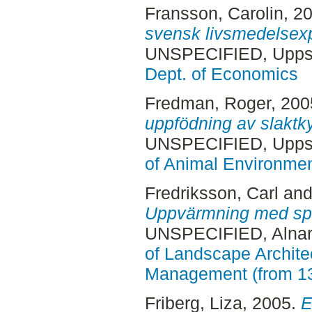
Fransson, Carolin
, 2
svensk livsmedelsexpor
UNSPECIFIED, Uppsa
Dept. of Economics
Fredman, Roger
, 20
uppfödning av slaktky
UNSPECIFIED, Uppsa
of Animal Environmen
Fredriksson, Carl
an
Uppvärmning med spa
UNSPECIFIED, Alnar
of Landscape Archite
Management (from 1
Friberg, Liza
, 2005.
E