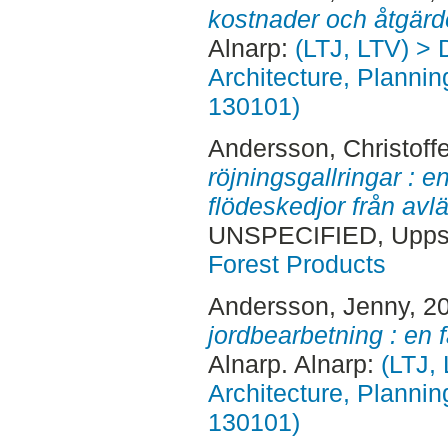
kostnader och åtgärd
Alnarp:
(LTJ, LTV) > 
Architecture, Planni
130101)
Andersson, Christoffe
röjningsgallringar : e
flödeskedjor från avlä
UNSPECIFIED, Uppsa
Forest Products
Andersson, Jenny
, 2
jordbearbetning : en f
Alnarp. Alnarp:
(LTJ,
Architecture, Planni
130101)