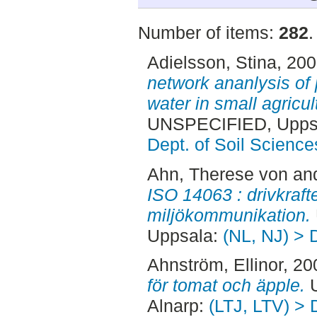
Number of items:
282
.
Adielsson, Stina
, 20
network ananlysis of 
water in small agricu
UNSPECIFIED, Uppsa
Dept. of Soil Science
Ahn, Therese von
an
ISO 14063 : drivkraft
miljökommunikation.
Uppsala:
(NL, NJ) > 
Ahnström, Ellinor
, 20
för tomat och äpple.
U
Alnarp:
(LTJ, LTV) > 