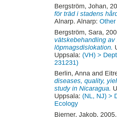
Bergström, Johan
, 2
för träd i stadens hår
Alnarp. Alnarp:
Other
Bergström, Sara
, 20
vätskebehandling av 
löpmagsdislokation.
U
Uppsala:
(VH) > Dept.
231231)
Berlin, Anna
and
Eitr
diseases, quality, yie
study in Nicaragua.
U
Uppsala:
(NL, NJ) > 
Ecology
Bjerner, Jakob
, 2005