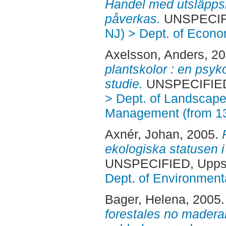
Handel med utsläppsrä
påverkas.
UNSPECIFI
NJ) > Dept. of Econo
Axelsson, Anders
, 2
plantskolor : en psy
studie.
UNSPECIFIED,
> Dept. of Landscape
Management (from 1
Axnér, Johan
, 2005.
ekologiska statusen 
UNSPECIFIED, Uppsa
Dept. of Environmen
Bager, Helena
, 2005
forestales no madera