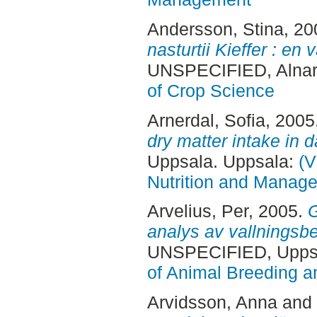
Andersson, Stina
, 2
nasturtii Kieffer : en
UNSPECIFIED, Alnar
of Crop Science
Arnerdal, Sofia
, 2005
dry matter intake in d
Uppsala. Uppsala:
(V
Nutrition and Manage
Arvelius, Per
, 2005.
G
analys av vallningsbe
UNSPECIFIED, Uppsa
of Animal Breeding a
Arvidsson, Anna
and