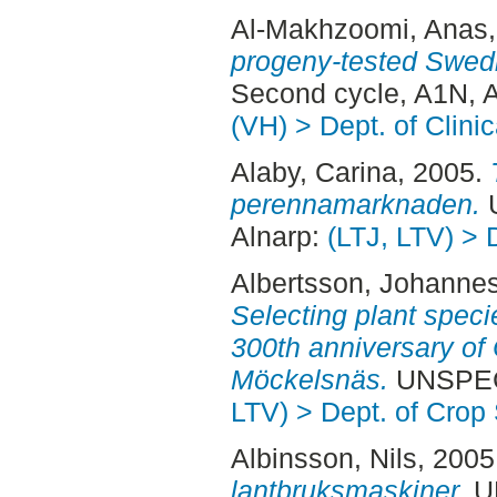
Al-Makhzoomi, Anas
progeny-tested Swedis
Second cycle, A1N, 
(VH) > Dept. of Clini
Alaby, Carina
, 2005.
perennamarknaden.
U
Alnarp:
(LTJ, LTV) > 
Albertsson, Johanne
Selecting plant speci
300th anniversary of 
Möckelsnäs.
UNSPECI
LTV) > Dept. of Crop
Albinsson, Nils
, 2005
lantbruksmaskiner.
UN