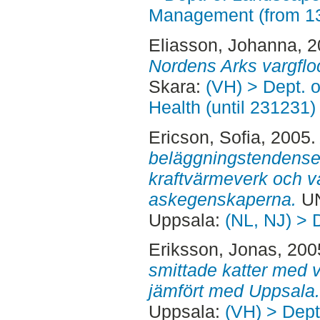
Management (from 1
Eliasson, Johanna
, 
Nordens Arks vargflo
Skara:
(VH) > Dept. 
Health (until 231231)
Ericson, Sofia
, 2005
beläggningstendensen
kraftvärmeverk och v
askegenskaperna.
UN
Uppsala:
(NL, NJ) > 
Eriksson, Jonas
, 200
smittade katter med v
jämfört med Uppsala.
Uppsala:
(VH) > Dept