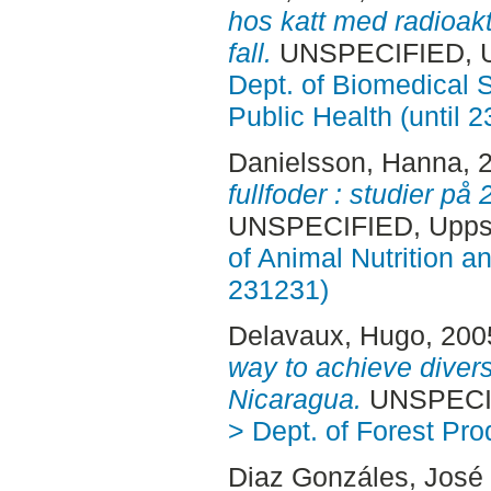
hos katt med radioakt
fall.
UNSPECIFIED, U
Dept. of Biomedical 
Public Health (until 
Danielsson, Hanna
, 
fullfoder : studier på
UNSPECIFIED, Uppsa
of Animal Nutrition 
231231)
Delavaux, Hugo
, 200
way to achieve diversi
Nicaragua.
UNSPECIF
> Dept. of Forest Pro
Diaz Gonzáles, José