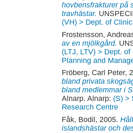
hovbensfrakturer på
travhästar.
UNSPECIFI
(VH) > Dept. of Clini
Frostensson, Andrea
av en mjölkgård.
UNSP
(LTJ, LTV) > Dept. of
Planning and Manage
Fröberg, Carl Peter
, 
bland privata skogsä
bland medlemmar i 
Alnarp. Alnarp:
(S) >
Research Centre
Fåk, Bodil
, 2005.
Hål
islandshästar och d