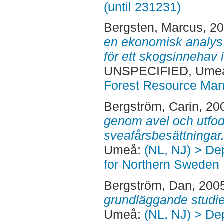
(until 231231)
Bergsten, Marcus
, 2
en ekonomisk analys 
för ett skogsinnehav 
UNSPECIFIED, Ume
Forest Resource Ma
Bergström, Carin
, 20
genom avel och utfodr
sveafårsbesättningar
Umeå:
(NL, NJ) > Dep
for Northern Sweden
Bergström, Dan
, 200
grundläggande studie
Umeå:
(NL, NJ) > Dep