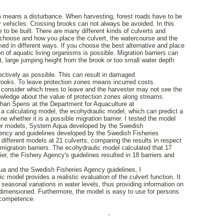
m means a disturbance. When harvesting, forest roads have to be
y vehicles. Crossing brooks can not always be avoided. In this
 to be built. There are many different kinds of culverts and
choose and how you place the culvert, the watercourse and the
d in different ways. If you choose the best alternative and place
on of aquatic living organisms is possible. Migration barriers can
rt, large jumping height from the brook or too small water depth
fectively as possible. This can result in damaged
rooks. To leave protection zones means incurred costs.
o consider which trees to leave and the harvester may not see the
wledge about the value of protection zones along streams.
Johan Spens at the Department for Aquaculture at
 calculating model, the ecohydraulic model, which can predict a
ne whether it is a possible migration barrier. I tested the model
her models, System Aqua developed by the Swedish
ency and guidelines developed by the Swedish Fisheries
e different models at 21 culverts, comparing the results in respect
 migration barriers. The ecohydraulic model calculated that 17
ier, the Fishery Agency's guidelines resulted in 18 barriers and
a and the Swedish Fisheries Agency guidelines, I
c model provides a realistic evaluation of the culvert function. It
 seasonal variations in water levels, thus providing information on
-dimensioned. Furthermore, the model is easy to use for persons
l competence.
,