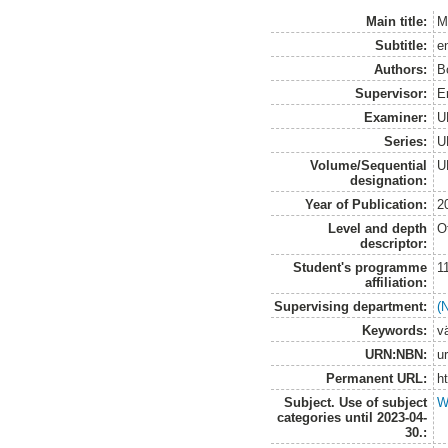
Main title:
M
Subtitle:
e
Authors:
B
Supervisor:
Er
Examiner:
U
Series:
U
Volume/Sequential
U
designation:
Year of Publication:
2
Level and depth
O
descriptor:
Student's programme
1
affiliation:
Supervising department:
(
Keywords:
v
URN:NBN:
u
Permanent URL:
h
Subject. Use of subject
W
categories until 2023-04-
30.: