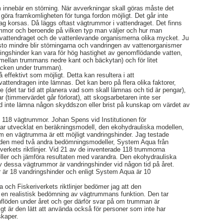
m innebär en störning. När avverkningar skall göras måste det
 göra framkomligheten för tunga fordon möjligt. Det går inte
drag korsas. Då läggs oftast vägtrummor i vattendraget. Det finns
mmor och beroende på vilken typ man väljer och hur man
vattendraget och de vattenlevande organismerna olika mycket. Ju
to mindre blir störningarna och vandringen av vattenorganismer
ringshinder kan vara för hög hastighet av genomflödande vatten,
mellan trummans nedre kant och bäckytan) och för litet
bäcken under trumman).
effektivt som möjligt. Detta kan resultera i att
ttendragen inte lämnas. Det kan bero på flera olika faktorer,
de (det tar tid att planera vad som skall lämnas och tid är pengar),
r (timmervärdet går förlorat), att skogsarbetaren inte ser
 inte lämna någon skyddszon eller brist på kunskap om värdet av
118 vägtrummor. Johan Spens vid Institutionen för
ar utvecklat en beräkningsmodell, den ekohydrauliska modellen,
m en vägtrumma är ett möjligt vandringshinder. Jag testade
 den med två andra bedömningsmodeller, System Aqua från
verkets riktlinjer. Vid 21 av de inventerade 118 trummorna
eller och jämföra resultaten med varandra. Den ekohydrauliska
v dessa vägtrummor är vandringshinder vid någon tid på året.
jer är 18 vandringshinder och enligt System Aqua är 10
a och Fiskeriverkets riktlinjer bedömer jag att den
 en realistisk bedömning av vägtrummans funktion. Den tar
enflöden under året och ger därför svar på om trumman är
t är den lätt att använda också för personer som inte har
skaper.