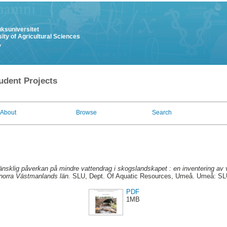
uksuniversitet
ity of Agricultural Sciences
y
udent Projects
About
Browse
Search
nsklig påverkan på mindre vattendrag i skogslandskapet : en inventering a
 norra Västmanlands län.
SLU, Dept. Of Aquatic Resources, Umeå. Umeå: SLU
PDF
1MB