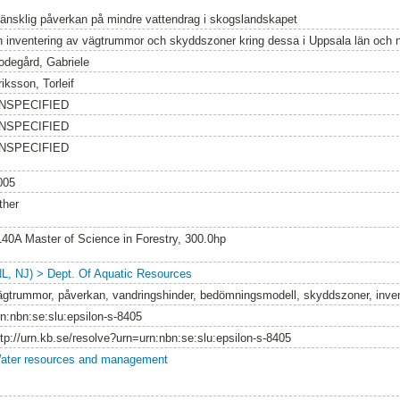
änsklig påverkan på mindre vattendrag i skogslandskapet
n inventering av vägtrummor och skyddszoner kring dessa i Uppsala län och 
odegård, Gabriele
iksson, Torleif
NSPECIFIED
NSPECIFIED
NSPECIFIED
005
ther
140A Master of Science in Forestry, 300.0hp
NL, NJ) > Dept. Of Aquatic Resources
ägtrummor, påverkan, vandringshinder, bedömningsmodell, skyddszoner, inve
rn:nbn:se:slu:epsilon-s-8405
ttp://urn.kb.se/resolve?urn=urn:nbn:se:slu:epsilon-s-8405
ater resources and management