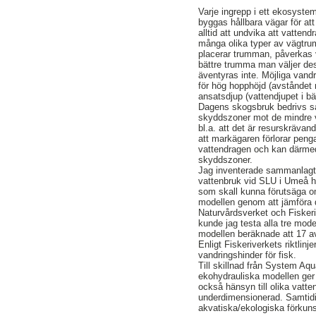
Varje ingrepp i ett ekosyste
byggas hållbara vägar för att
alltid att undvika att vatten
många olika typer av vägtru
placerar trumman, påverkas 
bättre trumma man väljer des
äventyras inte. Möjliga vand
för hög hopphöjd (avståndet 
ansatsdjup (vattendjupet i 
Dagens skogsbruk bedrivs så 
skyddszoner mot de mindre va
bl.a. att det är resurskrävan
att markägaren förlorar penga
vattendragen och kan därmed
skyddszoner.
Jag inventerade sammanlagt 
vattenbruk vid SLU i Umeå h
som skall kunna förutsäga o
modellen genom att jämföra
Naturvårdsverket och Fiskeri
kunde jag testa alla tre mod
modellen beräknade att 17 a
Enligt Fiskeriverkets riktlin
vandringshinder för fisk.
Till skillnad från System Aqu
ekohydrauliska modellen ger
också hänsyn till olika vatt
underdimensionerad. Samtidig
akvatiska/ekologiska förkun