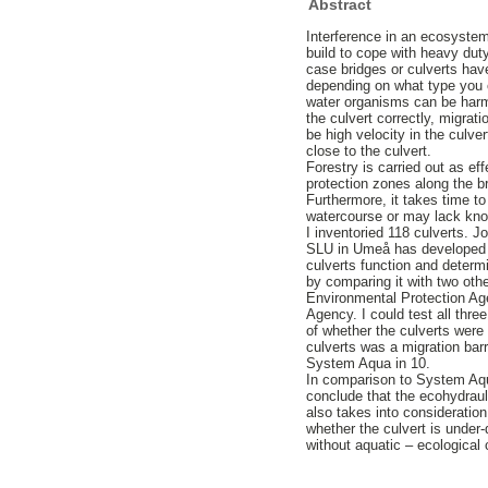
Abstract
Interference in an ecosyste
build to cope with heavy dut
case bridges or culverts have
depending on what type you 
water organisms can be harme
the culvert correctly, migrati
be high velocity in the culve
close to the culvert.
Forestry is carried out as ef
protection zones along the b
Furthermore, it takes time t
watercourse or may lack kno
I inventoried 118 culverts. 
SLU in Umeå has developed a
culverts function and determi
by comparing it with two ot
Environmental Protection Ag
Agency. I could test all thre
of whether the culverts were
culverts was a migration barr
System Aqua in 10.
In comparison to System Aqu
conclude that the ecohydrauli
also takes into consideration
whether the culvert is under
without aquatic – ecologica