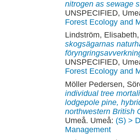
nitrogen as sewage s
UNSPECIFIED, Ume
Forest Ecology and
Lindström, Elisabeth
skogsägarnas naturh
föryngringsavverkning
UNSPECIFIED, Ume
Forest Ecology and
Möller Pedersen, Sö
individual tree mortal
lodgepole pine, hybri
northwestern British
Umeå. Umeå:
(S) > 
Management