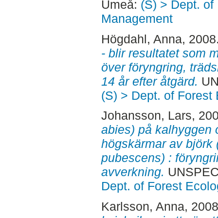
Umeå:
(S) > Dept. of
Management
Högdahl, Anna
, 2008
- blir resultatet som 
över föryngring, träd
14 år efter åtgärd.
UN
(S) > Dept. of Fore
Johansson, Lars
, 20
abies) på kalhyggen 
högskärmar av björk 
pubescens) : föryngri
avverkning.
UNSPECI
Dept. of Forest Eco
Karlsson, Anna
, 200