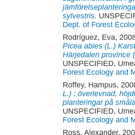
jämförelseplantering
sylvestris.
UNSPECIF
Dept. of Forest Eco
Rodríguez, Eva
, 200
Picea abies (L.) Kars
Härjedalen province 
UNSPECIFIED, Ume
Forest Ecology and
Roffey, Hampus
, 200
L.) : överlevnad, höj
planteringar på smål
UNSPECIFIED, Ume
Forest Ecology and
Ross, Alexander
, 20