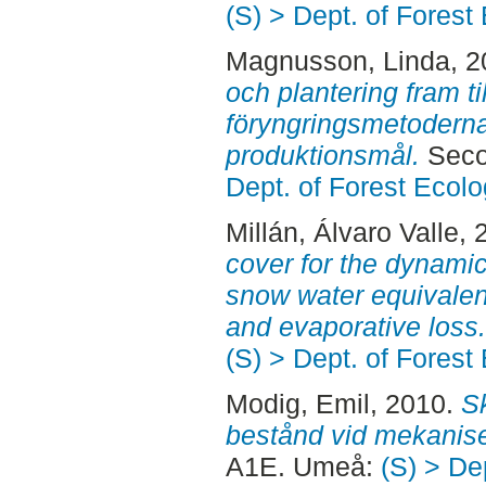
(S) > Dept. of Fore
Magnusson, Linda
, 
och plantering fram til
föryngringsmetodernas
produktionsmål.
Seco
Dept. of Forest Eco
Millán, Álvaro Valle
, 
cover for the dynamic
snow water equivalent
and evaporative loss.
(S) > Dept. of Fore
Modig, Emil
, 2010.
S
bestånd vid mekanise
A1E. Umeå:
(S) > De