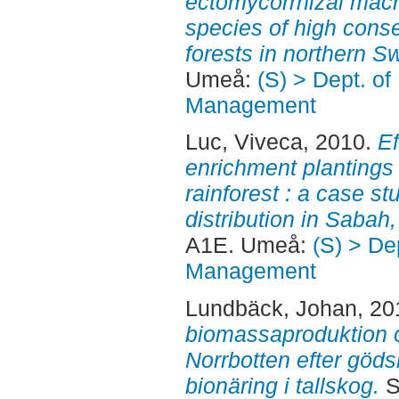
ectomycorrhizal macr
species of high cons
forests in northern S
Umeå:
(S) > Dept. of
Management
Luc, Viveca
, 2010.
Ef
enrichment plantings
rainforest : a case s
distribution in Sabah
A1E. Umeå:
(S) > De
Management
Lundbäck, Johan
, 2
biomassaproduktion o
Norrbotten efter göd
bionäring i tallskog.
S