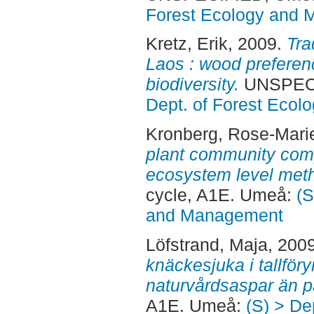
Forest Ecology and
Kretz, Erik
, 2009.
Tra
Laos : wood preferen
biodiversity.
UNSPECI
Dept. of Forest Eco
Kronberg, Rose-Mari
plant community com
ecosystem level met
cycle, A1E. Umeå:
(S
and Management
Löfstrand, Maja
, 200
knäckesjuka i tallför
naturvårdsaspar än p
A1E. Umeå:
(S) > De