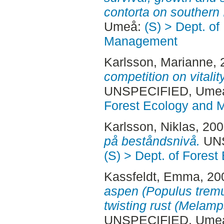
contorta on southern 
Umeå:
(S) > Dept. of
Management
Karlsson, Marianne
,
competition on vitalit
UNSPECIFIED, Ume
Forest Ecology and
Karlsson, Niklas
, 20
på beståndsnivå.
UNS
(S) > Dept. of Fore
Kassfeldt, Emma
, 20
aspen (Populus tremu
twisting rust (Melamp
UNSPECIFIED, Ume