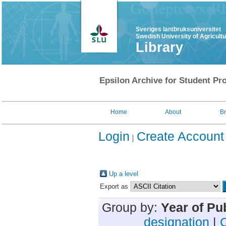
Sveriges lantbruksuniversitet
Swedish University of Agricult
Library
Epsilon Archive for Student Pro
Home
About
B
Login
Create Account
Up a level
Export as
Group by:
Year of Pu
designation
|
C