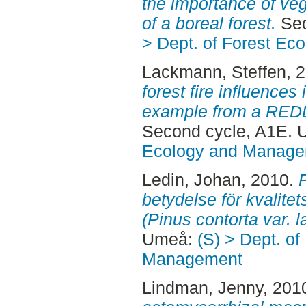
the importance of veg
of a boreal forest.
Sec
> Dept. of Forest E
Lackmann, Steffen
, 
forest fire influences 
example from a REDD
Second cycle, A1E.
Ecology and Manag
Ledin, Johan
, 2010.
betydelse för kvalite
(Pinus contorta var. lat
Umeå:
(S) > Dept. of
Management
Lindman, Jenny
, 201