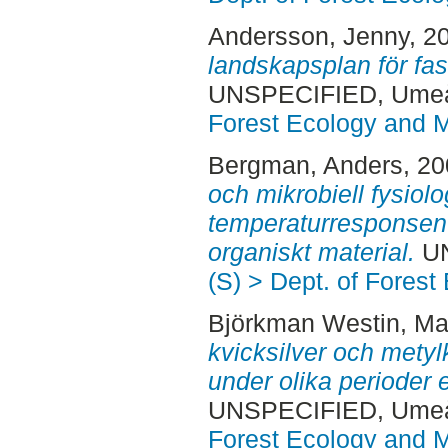
Andersson, Jenny
, 2
landskapsplan för fas
UNSPECIFIED, Ume
Forest Ecology and
Bergman, Anders
, 2
och mikrobiell fysiolo
temperaturresponsen 
organiskt material.
UN
(S) > Dept. of Fore
Björkman Westin, Mat
kvicksilver och metylk
under olika perioder 
UNSPECIFIED, Ume
Forest Ecology and