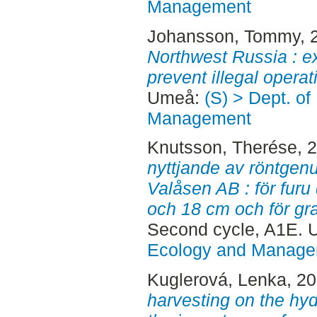
Management
Johansson, Tommy
, 
Northwest Russia : e
prevent illegal operat
Umeå:
(S) > Dept. of
Management
Knutsson, Therése
, 
nyttjande av röntgen
Valåsen AB : för fur
och 18 cm och för gr
Second cycle, A1E.
Ecology and Manag
Kuglerová, Lenka
, 2
harvesting on the hyd