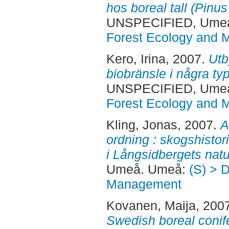
hos boreal tall (Pinus 
UNSPECIFIED, Ume
Forest Ecology and
Kero, Irina
, 2007.
Utb
biobränsle i några ty
UNSPECIFIED, Ume
Forest Ecology and
Kling, Jonas
, 2007.
A
ordning : skogshistor
i Långsidbergets natu
Umeå. Umeå:
(S) > 
Management
Kovanen, Maija
, 200
Swedish boreal conife