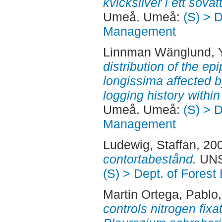
kvicksilver i ett söva
Umeå. Umeå:
(S) > 
Management
Linnman Wänglund, 
distribution of the ep
longissima affected b
logging history withi
Umeå. Umeå:
(S) > 
Management
Ludewig, Staffan
, 20
contortabestånd.
UNS
(S) > Dept. of Fore
Martin Ortega, Pablo
controls nitrogen fixa