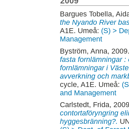
2009
Bargues Tobella, Aid
the Nyando River bas
A1E. Umeå:
(S) > De
Management
Byström, Anna
, 2009
fasta fornlämningar :
fornlämningar i Väste
avverkning och markb
cycle, A1E. Umeå:
(S
and Management
Carlstedt, Frida
, 200
contortaföryngring e
hyggesbränning?.
UN