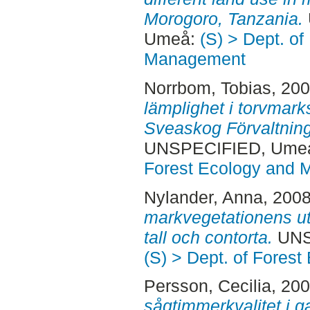
Morogoro, Tanzania.
Umeå:
(S) > Dept. of
Management
Norrbom, Tobias
, 20
lämplighet i torvmark
Sveaskog Förvaltnings
UNSPECIFIED, Ume
Forest Ecology and
Nylander, Anna
, 200
markvegetationens ut
tall och contorta.
UNS
(S) > Dept. of Fore
Persson, Cecilia
, 20
sågtimmerkvalitet i 