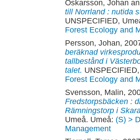
Oskarsson, Johan
a
till Norrland : nutida s
UNSPECIFIED, Ume
Forest Ecology and
Persson, Johan
, 200
beräknad virkesproduk
tallbestånd i Västerb
talet.
UNSPECIFIED,
Forest Ecology and
Svensson, Malin
, 20
Fredstorpsbäcken : d
Rämningstorp i Ska
Umeå. Umeå:
(S) > 
Management