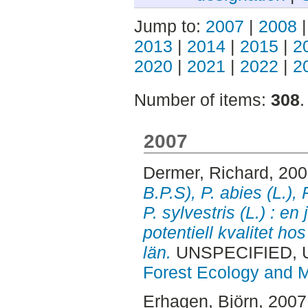
Jump to:
2007
|
2008
2013
|
2014
|
2015
|
2
2020
|
2021
|
2022
|
2
Number of items:
308
.
2007
Dermer, Richard
, 20
B.P.S), P. abies (L.),
P. sylvestris (L.) : e
potentiell kvalitet h
län.
UNSPECIFIED, 
Forest Ecology and
Erhagen, Björn
, 2007