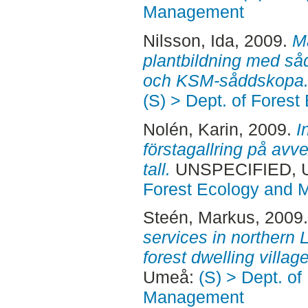
Management
Nilsson, Ida
, 2009.
M
plantbildning med s
och KSM-såddskopa
(S) > Dept. of Fore
Nolén, Karin
, 2009.
I
förstagallring på avv
tall.
UNSPECIFIED, 
Forest Ecology and
Steén, Markus
, 2009
services in northern 
forest dwelling villag
Umeå:
(S) > Dept. of
Management