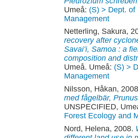
Pleurozium schreberi
Umeå:
(S) > Dept. of
Management
Netterling, Sakura
, 2
recovery after cyclon
Savai'i, Samoa : a fie
composition and distr
Umeå. Umeå:
(S) > 
Management
Nilsson, Håkan
, 200
med fågelbär, Prunus 
UNSPECIFIED, Ume
Forest Ecology and
Nord, Helena
, 2008.
different land use i