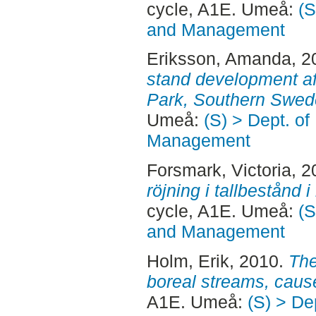
cycle, A1E. Umeå:
(S
and Management
Eriksson, Amanda
, 
stand development aft
Park, Southern Swed
Umeå:
(S) > Dept. of
Management
Forsmark, Victoria
, 
röjning i tallbestånd 
cycle, A1E. Umeå:
(S
and Management
Holm, Erik
, 2010.
The
boreal streams, cause
A1E. Umeå:
(S) > De