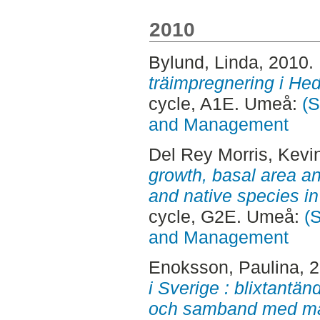
2010
Bylund, Linda
, 2010.
träimpregnering i Hed
cycle, A1E. Umeå:
(S
and Management
Del Rey Morris, Kevi
growth, basal area and
and native species i
cycle, G2E. Umeå:
(
and Management
Enoksson, Paulina
, 
i Sverige : blixtantä
och samband med mar