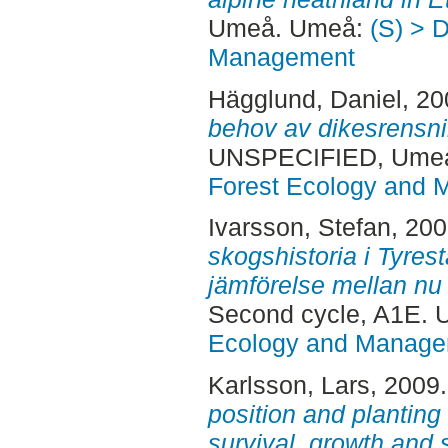
Umeå. Umeå:
(S) > 
Management
Hägglund, Daniel
, 2
behov av dikesrensni
UNSPECIFIED, Ume
Forest Ecology and
Ivarsson, Stefan
, 20
skogshistoria i Tyrest
jämförelse mellan nu
Second cycle, A1E.
Ecology and Manag
Karlsson, Lars
, 2009
position and planting
survival, growth and 