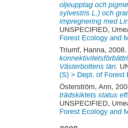
oljeupptag och pigmen
sylvestris L.) och gra
impregnering med Li
UNSPECIFIED, Ume
Forest Ecology and
Triumf, Hanna
, 2008
konnektivitetsförbättr
Västerbottens län.
UN
(S) > Dept. of Fore
Österström, Ann
, 20
trädskiktets status ef
UNSPECIFIED, Ume
Forest Ecology and