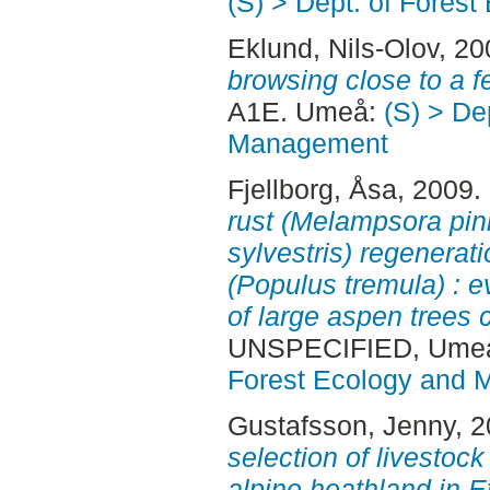
(S) > Dept. of Fore
Eklund, Nils-Olov
, 2
browsing close to a f
A1E. Umeå:
(S) > De
Management
Fjellborg, Åsa
, 2009.
rust (Melampsora pini
sylvestris) regenerat
(Populus tremula) : e
of large aspen trees
UNSPECIFIED, Ume
Forest Ecology and
Gustafsson, Jenny
, 
selection of livestock
alpine heathland in E