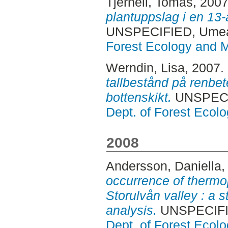
Tjernell, Tomas
, 200
plantuppslag i en 13
UNSPECIFIED, Ume
Forest Ecology and
Werndin, Lisa
, 2007.
tallbestånd på renbete
bottenskikt.
UNSPECI
Dept. of Forest Eco
2008
Andersson, Daniella
,
occurrence of thermop
Storulvån valley : a 
analysis.
UNSPECIFI
Dept. of Forest Eco