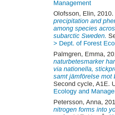
Management
Olofsson, Elin
, 2010
precipitation and phe
among species across
subarctic Sweden.
Se
> Dept. of Forest E
Palmgren, Emma
, 2
naturbetesmarker har 
via nationella, stick
samt jämförelse mot b
Second cycle, A1E.
Ecology and Manag
Petersson, Anna
, 20
nitrogen forms into 