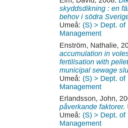
skyddsdikning : en fä
behov i södra Sverig
Umeå:
(S) > Dept. of
Management
Enström, Nathalie
, 2
accumulation in voles
fertilisation with pel
municipal sewage sl
Umeå:
(S) > Dept. of
Management
Erlandsson, John
, 2
påverkande faktorer.
Umeå:
(S) > Dept. of
Management