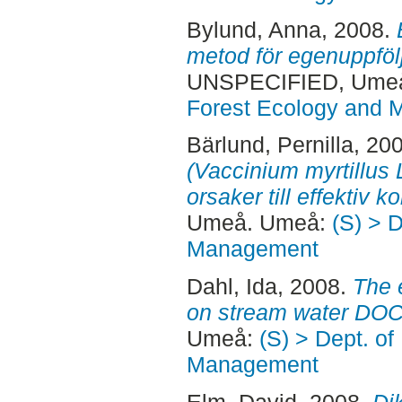
Bylund, Anna
, 2008.
metod för egenuppfölj
UNSPECIFIED, Ume
Forest Ecology and
Bärlund, Pernilla
, 20
(Vaccinium myrtillus 
orsaker till effektiv ko
Umeå. Umeå:
(S) > 
Management
Dahl, Ida
, 2008.
The e
on stream water DOC
Umeå:
(S) > Dept. of
Management
Elm, David
, 2008.
Di