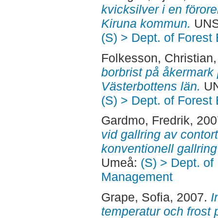
kvicksilver i en föror
Kiruna kommun.
UNS
(S) > Dept. of Fore
Folkesson, Christian
borbrist på åkermark
Västerbottens län.
UN
(S) > Dept. of Fore
Gardmo, Fredrik
, 20
vid gallring av contort
konventionell gallring
Umeå:
(S) > Dept. of
Management
Grape, Sofia
, 2007.
I
temperatur och frost