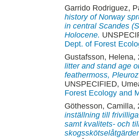
Garrido Rodriguez, P
history of Norway spr
in central Scandes (
Holocene.
UNSPECIF
Dept. of Forest Eco
Gustafsson, Helena
,
litter and stand age o
feathermoss, Pleuroz
UNSPECIFIED, Ume
Forest Ecology and
Göthesson, Camilla
,
inställning till frivil
samt kvalitets- och ti
skogsskötselåtgärder