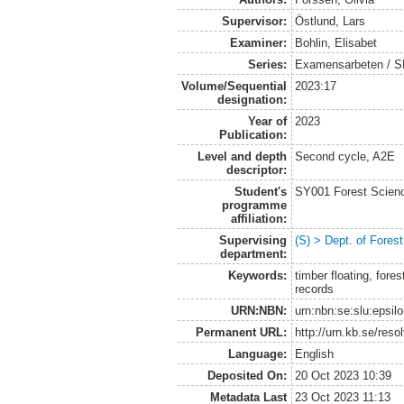
Supervisor:
Östlund, Lars
Examiner:
Bohlin, Elisabet
Series:
Examensarbeten / SLU
Volume/Sequential
2023:17
designation:
Year of
2023
Publication:
Level and depth
Second cycle, A2E
descriptor:
Student's
SY001 Forest Scien
programme
affiliation:
Supervising
(S) > Dept. of Fore
department:
Keywords:
timber floating, fores
records
URN:NBN:
urn:nbn:se:slu:epsil
Permanent URL:
http://urn.kb.se/res
Language:
English
Deposited On:
20 Oct 2023 10:39
Metadata Last
23 Oct 2023 11:13