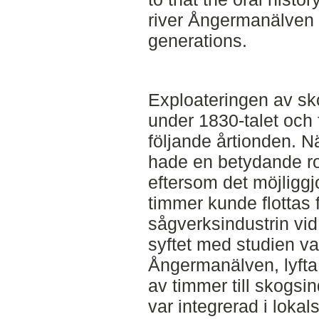
river Ångermanälven w
generations.
Exploateringen av sk
under 1830-talet och 
följande årtionden. N
hade en betydande ro
eftersom det möjliggj
timmer kunde flottas fr
sågverksindustrin vi
syftet med studien var
Ångermanälven, lyfta f
av timmer till skogsin
var integrerad i lokal