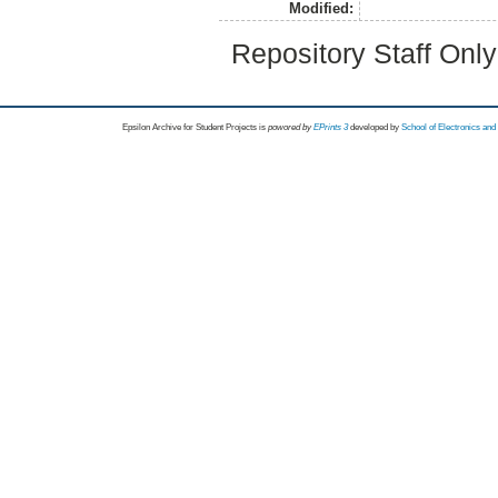
Modified:
Repository Staff Onl
Epsilon Archive for Student Projects is
powored by
EPrints 3
developed by
School of Electronics an