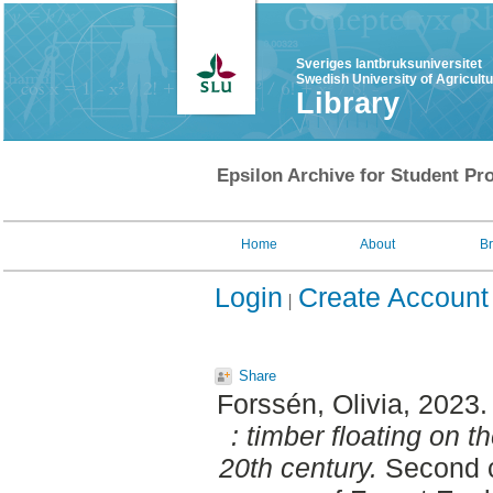
Sveriges lantbruksuniversitet
Swedish University of Agricult
Library
Epsilon Archive for Student Pro
Home
About
B
Login
Create Account
Share
Forssén, Olivia
, 2023
: timber floating on 
20th century.
Second c