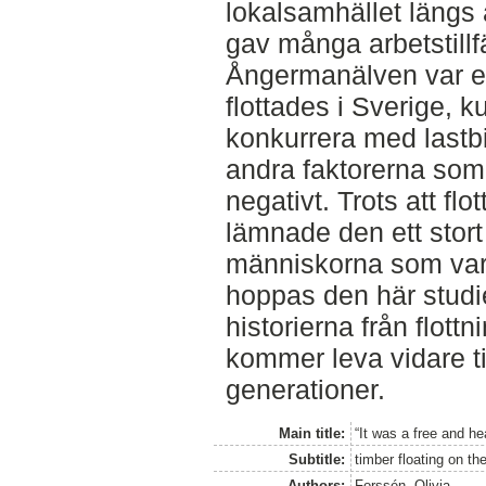
lokalsamhället längs 
gav många arbetstill
Ångermanälven var en
flottades i Sverige, k
konkurrera med lastb
andra faktorerna som
negativt. Trots att f
lämnade den ett stor
människorna som var i
hoppas den här studie
historierna från flot
kommer leva vidare 
generationer.
Main title:
“It was a free and he
Subtitle:
timber floating on t
Authors:
Forssén, Olivia