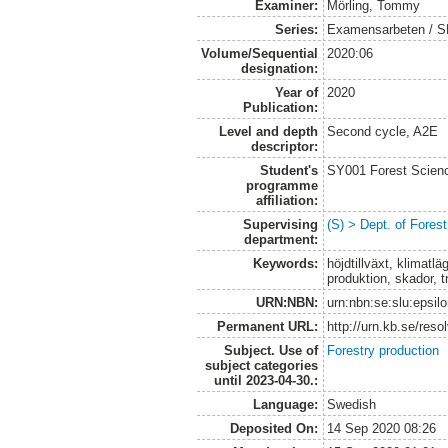
Examiner:
Mörling, Tommy
Series:
Examensarbeten / SLU
Volume/Sequential
2020:06
designation:
Year of
2020
Publication:
Level and depth
Second cycle, A2E
descriptor:
Student's
SY001 Forest Scien
programme
affiliation:
Supervising
(S) > Dept. of Fore
department:
Keywords:
höjdtillväxt, klimatl
produktion, skador, 
URN:NBN:
urn:nbn:se:slu:epsil
Permanent URL:
http://urn.kb.se/res
Subject. Use of
Forestry production
subject categories
until 2023-04-30.:
Language:
Swedish
Deposited On:
14 Sep 2020 08:26