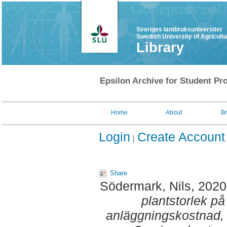
Sveriges lantbruksuniversitet
Swedish University of Agricult
Library
Epsilon Archive for Student Pro
Home
About
B
Login
Create Account
Share
Södermark, Nils
, 202
plantstorlek på
anläggningskostnad, s