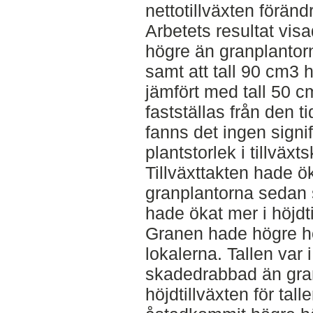
nettotillväxten föränd
Arbetets resultat visa
högre än granplantorn
samt att tall 90 cm3 
jämfört med tall 50 c
fastställas från den 
fanns det ingen signif
plantstorlek i tillväxt
Tillväxttakten hade ök
granplantorna sedan 
hade ökat mer i höjdt
Granen hade högre höj
lokalerna. Tallen var 
skadedrabbad än gra
höjdtillväxten för tal