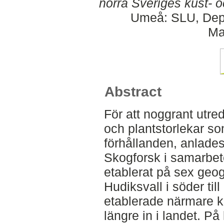
norra Sveriges kust- o
Umeå: SLU, Dept
Ma
Abstract
För att noggrant utre
och plantstorlekar so
förhållanden, anlades
Skogforsk i samarbe
etablerat på sex geogr
Hudiksvall i söder till
etablerade närmare k
längre in i landet. På