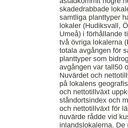
åstadkommit högre höj
skadedrabbade lokale
samtliga planttyper h
lokaler (Hudiksvall, 
Umeå) i förhållande ti
två övriga lokalerna 
totala avgången för s
planttyper som bidrog 
avgången var tall50 o
Nuvärdet och nettoti
på lokalens geografi
och nettotillväxt upp
ståndortsindex och m
och nettotillväxt för 
nuvärde rådde vid ku
inlandslokalerna. De 