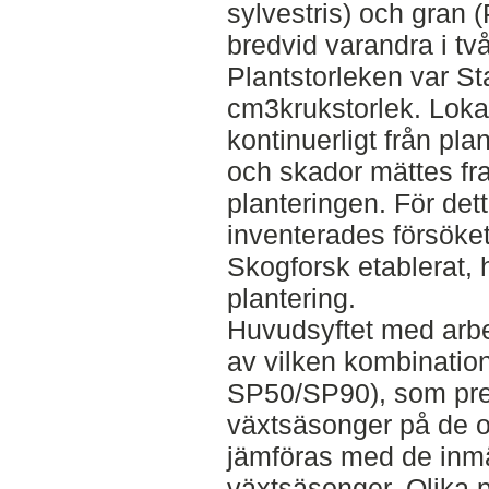
sylvestris) och gran 
bredvid varandra i två
Plantstorleken var S
cm3krukstorlek. Loka
kontinuerligt från plan
och skador mättes fram
planteringen. För de
inventerades försök
Skogforsk etablerat, h
plantering.
Huvudsyftet med arbet
av vilken kombination 
SP50/SP90), som prest
växtsäsonger på de ol
jämföras med de inmä
växtsäsonger. Olika 