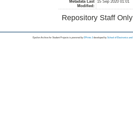
Metadata Last
15 Sep 2020 01:01
Modified:
Repository Staff Onl
Epsilon Archive for Student Projects is
powored by
EPrints 3
developed by
School of Electronics an