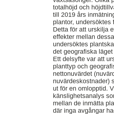
totalhöjd och höjdtill
till 2019 års inmätn
plantor, undersöktes f
Detta för att urskilja
effekter mellan dess
undersöktes plantska
det geografiska läget
Ett delsyfte var att u
planttyp och geograf
nettonuvärdet (nuvär
nuvärdeskostnader) s
ut för en omlopptid. 
känslighetsanalys so
mellan de inmätta pla
där inga avgångar had