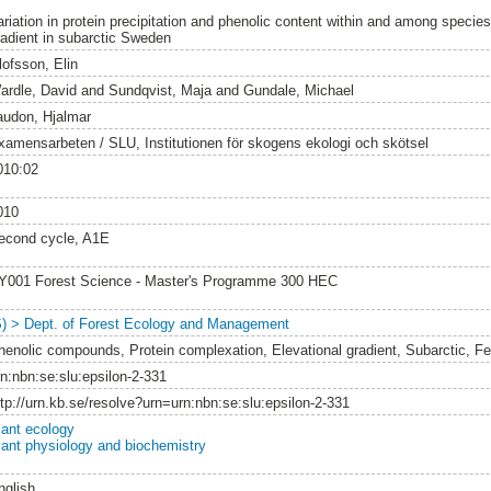
ariation in protein precipitation and phenolic content within and among specie
radient in subarctic Sweden
lofsson, Elin
ardle, David
and
Sundqvist, Maja
and
Gundale, Michael
audon, Hjalmar
xamensarbeten / SLU, Institutionen för skogens ekologi och skötsel
010:02
010
econd cycle, A1E
Y001 Forest Science - Master's Programme 300 HEC
S) > Dept. of Forest Ecology and Management
henolic compounds, Protein complexation, Elevational gradient, Subarctic, Fert
rn:nbn:se:slu:epsilon-2-331
ttp://urn.kb.se/resolve?urn=urn:nbn:se:slu:epsilon-2-331
lant ecology
lant physiology and biochemistry
nglish