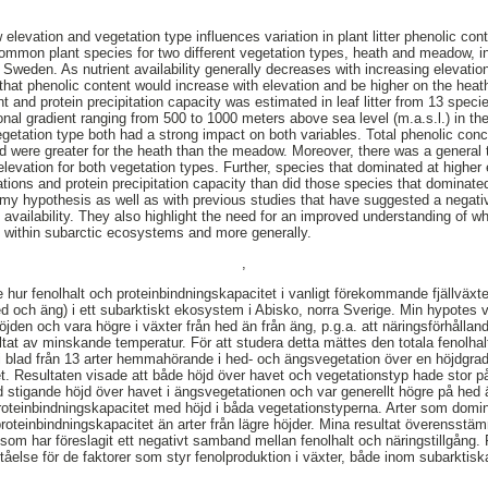
 elevation and vegetation type influences variation in plant litter phenolic cont
ommon plant species for two different vegetation types, heath and meadow, i
 Sweden. As nutrient availability generally decreases with increasing elevatio
that phenolic content would increase with elevation and be higher on the hea
ent and protein precipitation capacity was estimated in leaf litter from 13 spe
nal gradient ranging from 500 to 1000 meters above sea level (m.a.s.l.) in the
getation type both had a strong impact on both variables. Total phenolic con
d were greater for the heath than the meadow. Moreover, there was a general tr
 elevation for both vegetation types. Further, species that dominated at higher 
ations and protein precipitation capacity than did those species that dominate
h my hypothesis as well as with previous studies that have suggested a negati
 availability. They also highlight the need for an improved understanding of wh
oth within subarctic ecosystems and more generally.
,
e hur fenolhalt och proteinbindningskapacitet i vanligt förekommande fjällväxt
d och äng) i ett subarktiskt ekosystem i Abisko, norra Sverige. Min hypotes vi
öjden och vara högre i växter från hed än från äng, p.g.a. att näringsförhålla
ltat av minskande temperatur. För att studera detta mättes den totala fenolha
i blad från 13 arter hemmahörande i hed- och ängsvegetation över en höjdgrad
et. Resultaten visade att både höjd över havet och vegetationstyp hade stor p
 stigande höjd över havet i ängsvegetationen och var generellt högre på hed ä
proteinbindningskapacitet med höjd i båda vegetationstyperna. Arter som domin
proteinbindningskapacitet än arter från lägre höjder. Mina resultat överenss
r som har föreslagit ett negativt samband mellan fenolhalt och näringstillgång
ståelse för de faktorer som styr fenolproduktion i växter, både inom subarkt