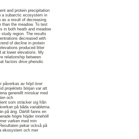
ent and protein precipitation
n a subarctic ecosystem in
n as a result of decreasing
th than the meadow. To test
cies in both heath and meadow
 study region. The results
centrations decreased with
end of decline in protein
elevations produced litter
d at lower elevations. My
ve relationship between
at factors drive phenolic
er påverkas av höjd över
d projektets början var att
ndena generellt minskar med
lten och
ient som sträcker sig från
åverkan på båda variablerna.
n på äng. Därtill fanns en
erade högre höjder innehöll
tämmer varken med min
. Resultaten pekar också på
iska ekosystem och mer