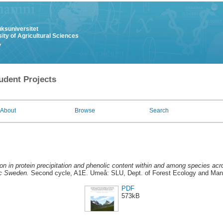
uksuniversitet
ity of Agricultural Sciences
y
udent Projects
About
Browse
Search
ion in protein precipitation and phenolic content within and among species acro
ic Sweden.
Second cycle, A1E. Umeå: SLU, Dept. of Forest Ecology and Ma
PDF
573kB