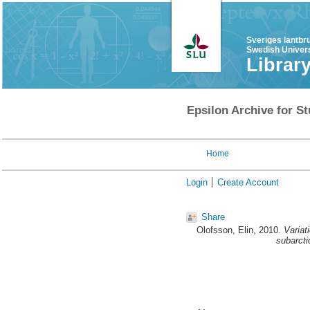
Sveriges lantbr
Swedish Univers
Librar
Epsilon Archive for St
Home
Login
Create Account
Share
Olofsson, Elin
, 2010.
Variat
subarct