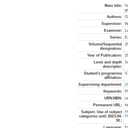
Main title:
V
g
Authors:
O
Supervisor:
W
Examiner:
L
Series:
E
Volume/Sequential
2
designation:
Year of Publication:
2
Level and depth
S
descriptor:
Student's programme
S
affiliation:
Supervising department:
(
Keywords:
P
URN:NBN:
u
Permanent URL:
h
Subject. Use of subject
P
categories until 2023-04-
P
30.:
Language:
E