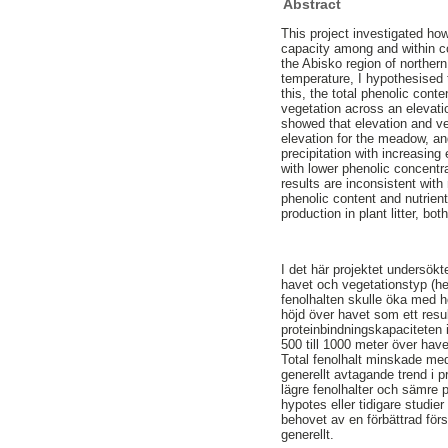
Abstract
This project investigated how
capacity among and within c
the Abisko region of northern
temperature, I hypothesised 
this, the total phenolic cont
vegetation across an elevatio
showed that elevation and ve
elevation for the meadow, an
precipitation with increasing
with lower phenolic concentr
results are inconsistent wit
phenolic content and nutrient
production in plant litter, b
I det här projektet undersökt
havet och vegetationstyp (he
fenolhalten skulle öka med h
höjd över havet som ett resu
proteinbindningskapaciteten 
500 till 1000 meter över hav
Total fenolhalt minskade med
generellt avtagande trend i 
lägre fenolhalter och sämre 
hypotes eller tidigare studie
behovet av en förbättrad för
generellt.