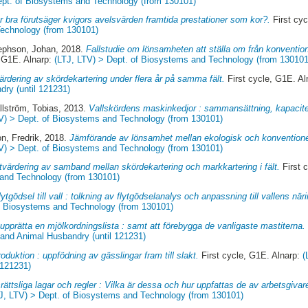
ept. of Biosystems and Technology (from 130101)
r bra förutsäger kvigors avelsvärden framtida prestationer som kor?.
First cyc
Technology (from 130101)
ephson, Johan
, 2018.
Fallstudie om lönsamheten att ställa om från konventione
, G1E. Alnarp:
(LTJ, LTV) > Dept. of Biosystems and Technology (from 130101
ärdering av skördekartering under flera år på samma fält.
First cycle, G1E. A
dry (until 121231)
llström, Tobias
, 2013.
Vallskördens maskinkedjor : sammansättning, kapacitet 
V) > Dept. of Biosystems and Technology (from 130101)
n, Fredrik
, 2018.
Jämförande av lönsamhet mellan ekologisk och konventionel
V) > Dept. of Biosystems and Technology (from 130101)
tvärdering av samband mellan skördekartering och markkartering i fält.
First 
 and Technology (from 130101)
lytgödsel till vall : tolkning av flytgödselanalys och anpassning till vallens nä
of Biosystems and Technology (from 130101)
 upprätta en mjölkordningslista : samt att förebygga de vanligaste mastiterna.
 and Animal Husbandry (until 121231)
oduktion : uppfödning av gässlingar fram till slakt.
First cycle, G1E. Alnarp:
(
 121231)
rättsliga lagar och regler : Vilka är dessa och hur uppfattas de av arbetsgivar
J, LTV) > Dept. of Biosystems and Technology (from 130101)