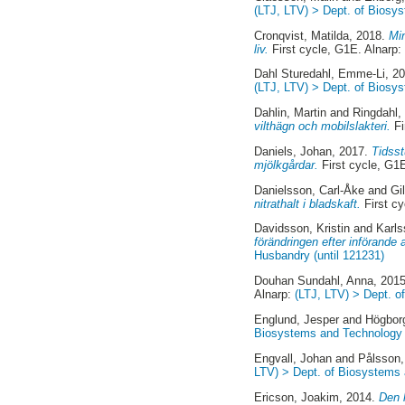
(LTJ, LTV) > Dept. of Biosy
Cronqvist, Matilda
, 2018.
Mi
liv.
First cycle, G1E. Alnarp
Dahl Sturedahl, Emme-Li
, 2
(LTJ, LTV) > Dept. of Biosy
Dahlin, Martin
and
Ringdahl,
vilthägn och mobilslakteri.
Fi
Daniels, Johan
, 2017.
Tidsst
mjölkgårdar.
First cycle, G1
Danielsson, Carl-Åke
and
Gi
nitrathalt i bladskaft.
First cy
Davidsson, Kristin
and
Karls
förändringen efter införand
Husbandry (until 121231)
Douhan Sundahl, Anna
, 201
Alnarp:
(LTJ, LTV) > Dept. 
Englund, Jesper
and
Högbor
Biosystems and Technology 
Engvall, Johan
and
Pålsson,
LTV) > Dept. of Biosystems
Ericson, Joakim
, 2014.
Den h