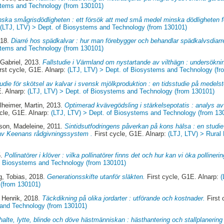
stems and Technology (from 130101)
nska smågrisdödligheten : ett försök att med små medel minska dödligheten 
:
(LTJ, LTV) > Dept. of Biosystems and Technology (from 130101)
018.
Diarré hos spädkalvar : hur man förebygger och behandlar spädkalvsdiarr
stems and Technology (from 130101)
 Gabriel
, 2013.
Fallstudie i Värmland om nystartande av vilthägn : undersökn
rst cycle, G1E. Alnarp:
(LTJ, LTV) > Dept. of Biosystems and Technology (fr
udie för skötsel av kalvar i svensk mjölkproduktion : en tidsstudie på medels
E. Alnarp:
(LTJ, LTV) > Dept. of Biosystems and Technology (from 130101)
llheimer, Martin
, 2013.
Optimerad kvävegödsling i stärkelsepotatis : analys av
cle, G1E. Alnarp:
(LTJ, LTV) > Dept. of Biosystems and Technology (from 13
son, Madeleine
, 2011.
Sintidsutfodringens påverkan på kons hälsa : en studi
e av Keenans rådgivningssystem .
First cycle, G1E. Alnarp:
(LTJ, LTV) > Rural
5.
Pollinatörer i klöver : vilka pollinatörer finns det och hur kan vi öka pollineri
of Biosystems and Technology (from 130101)
g, Tobias
, 2018.
Generationsskifte utanför släkten.
First cycle, G1E. Alnarp:
(
(from 130101)
 Henrik
, 2018.
Täckdikning på olika jordarter : utförande och kostnader.
First 
 and Technology (from 130101)
alte, lytte, blinde och döve hästmänniskan : hästhantering och stallplanering 