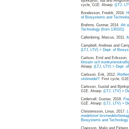
Björkqvist, Ida
and
Ringstr
cycle, G1E. Alnarp:
(LTJ, LT
Bondesson, Fredrik
, 2016.
H
of Biosystems and Technolo
Brahme, Gunnar
, 2014.
Att 
Technology (from 130101)
Callenbring, Marcus
, 2011.
M
Campbell, Andreas
and
Camp
(LTJ, LTV) > Dept. of Biosy
Carlson, Emil
and
Eriksson,
lönsam och konkurrenskraftig
Alnarp:
(LTJ, LTV) > Dept. 
Carlsson, Erik
, 2012.
Rörflen
strömedel?.
First cycle, G1E
Carlsson, Gustaf
and
Björkq
G1E. Alnarp:
(LTJ, LTV) > D
Cedervall, Gustav
, 2018.
Fra
G1E. Alnarp:
(LTJ, LTV) > D
Christensson, Linus
, 2017.
L
medelstort livsmedelsföretag 
Biosystems and Technology 
Claesson, Malin
and
Ekberg,