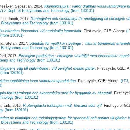
esåker, Sebastian
, 2014.
Klumprotsjuka : varför drabbas vissa lantbrukare h
V) > Dept. of Biosystems and Technology (from 130101)
son, Jacob
, 2017.
Strategiplan och vinstkalkyl för omläggning till ekologisk vä
of Biosystems and Technology (from 130101)
sslakteriers lönsamhet vid småskalig lammslakt.
First cycle, G1E. Alnarp:
(L
(from 130101)
nd, Stefan
, 2017.
Sandbås för mjölkkor i Sverige : vilka är böndernas erfarenh
of Biosystems and Technology (from 130101)
Tord
, 2017.
Ekologisk produktion : ekologisk växtföljd med ekonomiska aspek
stems and Technology (from 130101)
dägarens väg till självinträde : vid oenighet mellan parter.
First cycle, G1E. A
(from 130101)
ktionsuppföljning inom slaktkaninsproduktion.
First cycle, G1E. Alnarp:
(LTJ,
1)
ala förutsättningar och ekonomiska stöd för byggande av häststall.
First cyc
chnology (from 130101)
, Erik
, 2016.
Proteingödsla foderspannmål, lönsamt eller ej?.
First cycle, G1
gy (from 130101)
ering av planlager och torkningssystem för spannmål och potatis till gården 
of Biosystems and Technology (from 130101)