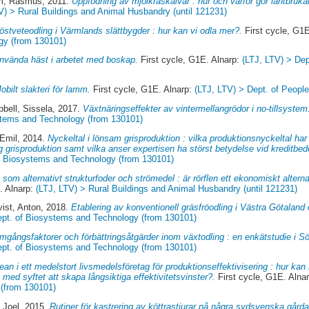
öm, Rasmus
, 2011.
Uppfödning av mjölkraskalvar : hur och varför gör lantbrukar
V) > Rural Buildings and Animal Husbandry (until 121231)
östveteodling i Värmlands slättbygder : hur kan vi odla mer?.
First cycle, G1E
gy (from 130101)
använda häst i arbetet med boskap.
First cycle, G1E. Alnarp:
(LTJ, LTV) > De
obilt slakteri för lamm.
First cycle, G1E. Alnarp:
(LTJ, LTV) > Dept. of Peopl
bell, Sissela
, 2017.
Växtnäringseffekter av vintermellangrödor i no-tillsystem
stems and Technology (from 130101)
 Emil
, 2014.
Nyckeltal i lönsam grisproduktion : vilka produktionsnyckeltal har 
 grisproduktion samt vilka anser expertisen ha störst betydelse vid kreditbe
of Biosystems and Technology (from 130101)
 som alternativt strukturfoder och strömedel : är rörflen ett ekonomiskt altern
. Alnarp:
(LTJ, LTV) > Rural Buildings and Animal Husbandry (until 121231)
vist, Anton
, 2018.
Etablering av konventionell gräsfröodling i Västra Götaland
ept. of Biosystems and Technology (from 130101)
mgångsfaktorer och förbättringsåtgärder inom växtodling : en enkätstudie i 
ept. of Biosystems and Technology (from 130101)
ean i ett medelstort livsmedelsföretag för produktionseffektivisering : hur kan
med syftet att skapa långsiktiga effektivitetsvinster?.
First cycle, G1E. Alna
(from 130101)
 Joel
, 2015.
Rutiner för kastrering av köttrastjurar på några sydsvenska gårda