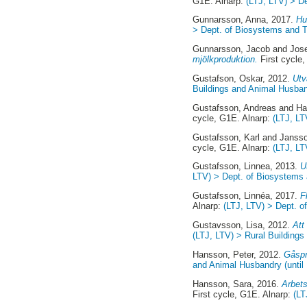
G1E. Alnarp:
(LTJ, LTV) > D
Gunnarsson, Anna
, 2017.
Hu
> Dept. of Biosystems and 
Gunnarsson, Jacob
and
Jos
mjölkproduktion.
First cycle
Gustafson, Oskar
, 2012.
Utv
Buildings and Animal Husban
Gustafsson, Andreas
and
Ha
cycle, G1E. Alnarp:
(LTJ, LT
Gustafsson, Karl
and
Jansso
cycle, G1E. Alnarp:
(LTJ, LT
Gustafsson, Linnea
, 2013.
U
LTV) > Dept. of Biosystems
Gustafsson, Linnéa
, 2017.
F
Alnarp:
(LTJ, LTV) > Dept. 
Gustavsson, Lisa
, 2012.
Att
(LTJ, LTV) > Rural Buildings
Hansson, Peter
, 2012.
Gåspr
and Animal Husbandry (until
Hansson, Sara
, 2016.
Arbets
First cycle, G1E. Alnarp:
(LT