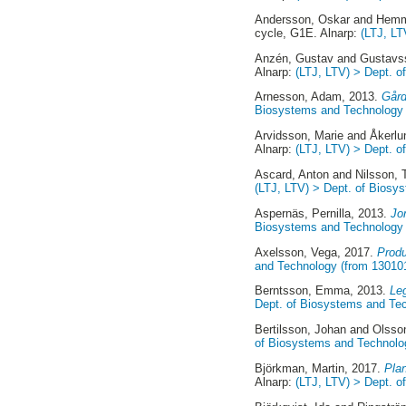
Andersson, Oskar
and
Hemm
cycle, G1E. Alnarp:
(LTJ, LT
Anzén, Gustav
and
Gustavs
Alnarp:
(LTJ, LTV) > Dept. 
Arnesson, Adam
, 2013.
Gård
Biosystems and Technology 
Arvidsson, Marie
and
Åkerlu
Alnarp:
(LTJ, LTV) > Dept. 
Ascard, Anton
and
Nilsson, 
(LTJ, LTV) > Dept. of Biosy
Aspernäs, Pernilla
, 2013.
Jor
Biosystems and Technology 
Axelsson, Vega
, 2017.
Produ
and Technology (from 13010
Berntsson, Emma
, 2013.
Leg
Dept. of Biosystems and Te
Bertilsson, Johan
and
Olsson
of Biosystems and Technolo
Björkman, Martin
, 2017.
Plan
Alnarp:
(LTJ, LTV) > Dept. 