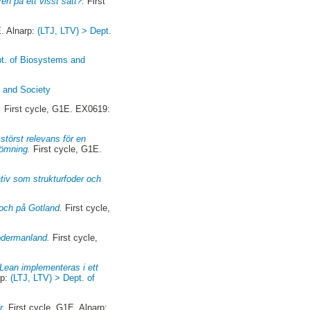
en på ett visst sätt?.
First
. Alnarp:
(LTJ, LTV) > Dept.
pt. of Biosystems and
e and Society
.
First cycle, G1E. EX0619:
störst relevans för en
dömning.
First cycle, G1E.
ativ som strukturfoder och
 och på Gotland.
First cycle,
Södermanland.
First cycle,
 Lean implementeras i ett
rp:
(LTJ, LTV) > Dept. of
r.
First cycle, G1E. Alnarp: