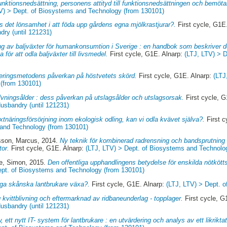
nktionsnedsättning, personens attityd till funktionsnedsättningen och bemöt
V) > Dept. of Biosystems and Technology (from 130101)
s det lönsamhet i att föda upp gårdens egna mjölkrastjurar?.
First cycle, G1E
dry (until 121231)
ng av baljväxter för humankonsumtion i Sverige : en handbok som beskriver d
 för att odla baljväxter till livsmedel.
First cycle, G1E. Alnarp:
(LTJ, LTV) > 
eringsmetodens påverkan på höstvetets skörd.
First cycle, G1E. Alnarp:
(LTJ
(from 130101)
lvningsålder : dess påverkan på utslagsålder och utslagsorsak.
First cycle, G
usbandry (until 121231)
xtnäringsförsörjning inom ekologisk odling, kan vi odla kvävet själva?.
First c
 and Technology (from 130101)
sson, Marcus
, 2014.
Ny teknik för kombinerad radrensning och bandsprutning : 
or.
First cycle, G1E. Alnarp:
(LTJ, LTV) > Dept. of Biosystems and Technolo
e, Simon
, 2015.
Den offentliga upphandlingens betydelse för enskilda nötkött
ept. of Biosystems and Technology (from 130101)
nga skånska lantbrukare växa?.
First cycle, G1E. Alnarp:
(LTJ, LTV) > Dept. o
g kvittblivning och eftermarknad av ridbaneunderlag - topplager.
First cycle, G
usbandry (until 121231)
 ett nytt IT- system för lantbrukare : en utvärdering och analys av ett likrikta