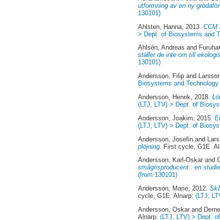
utformning av en ny grödafö
130101)
Ahlsten, Hanna
, 2013.
CCM m
> Dept. of Biosystems and 
Ahlsén, Andreas
and
Furuha
ställer de inte om till ekolog
130101)
Andersson, Filip
and
Larsson
Biosystems and Technology 
Andersson, Henrik
, 2018.
Lö
(LTJ, LTV) > Dept. of Biosy
Andersson, Joakim
, 2015.
E
(LTJ, LTV) > Dept. of Biosy
Andersson, Josefin
and
Lar
plöjning.
First cycle, G1E. A
Andersson, Karl-Oskar
and
smågrisproducent : en studie
(from 130101)
Andersson, Marie
, 2012.
Skå
cycle, G1E. Alnarp:
(LTJ, LT
Andersson, Oskar
and
Derne
Alnarp:
(LTJ, LTV) > Dept. 