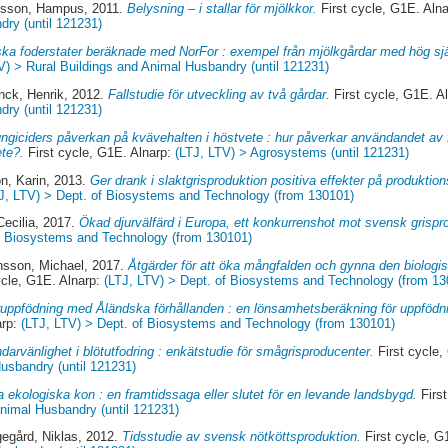
ysson, Hampus
, 2011.
Belysning – i stallar för mjölkkor.
First cycle, G1E. Aln
dry (until 121231)
ska foderstater beräknade med NorFor : exempel från mjölkgårdar med hög sjä
V) > Rural Buildings and Animal Husbandry (until 121231)
ck, Henrik
, 2012.
Fallstudie för utveckling av två gårdar.
First cycle, G1E. A
dry (until 121231)
ngiciders påverkan på kvävehalten i höstvete : hur påverkar användandet av f
ete?.
First cycle, G1E. Alnarp:
(LTJ, LTV) > Agrosystems (until 121231)
n, Karin
, 2013.
Ger drank i slaktgrisproduktion positiva effekter på produkti
J, LTV) > Dept. of Biosystems and Technology (from 130101)
Cecilia
, 2017.
Ökad djurvälfärd i Europa, ett konkurrenshot mot svensk grispr
of Biosystems and Technology (from 130101)
nsson, Michael
, 2017.
Åtgärder för att öka mångfalden och gynna den biolog
ycle, G1E. Alnarp:
(LTJ, LTV) > Dept. of Biosystems and Technology (from 13
ruppfödning med Åländska förhållanden : en lönsamhetsberäkning för uppfödn
arp:
(LTJ, LTV) > Dept. of Biosystems and Technology (from 130101)
arvänlighet i blötutfodring : enkätstudie för smågrisproducenter.
First cycle,
usbandry (until 121231)
a ekologiska kon : en framtidssaga eller slutet för en levande landsbygd.
First
Animal Husbandry (until 121231)
egård, Niklas
, 2012.
Tidsstudie av svensk nötköttsproduktion.
First cycle, G