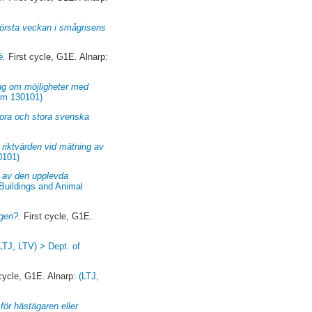
första veckan i smågrisens
é.
First cycle, G1E. Alnarp:
ing om möjligheter med
om 130101)
tora och stora svenska
 riktvärden vid mätning av
0101)
e av den upplevda
 Buildings and Animal
ngen?.
First cycle, G1E.
LTJ, LTV) > Dept. of
cycle, G1E. Alnarp:
(LTJ,
för hästägaren eller