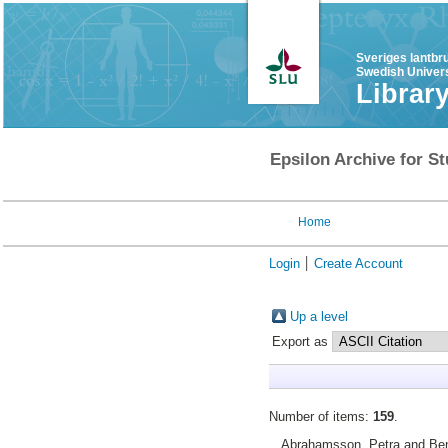
Sveriges lantbr
Swedish Univers
Librar
Epsilon Archive for St
Home
Login
Create Account
Up a level
Export as
Number of items:
159
.
Abrahamsson, Petra
and
Ben