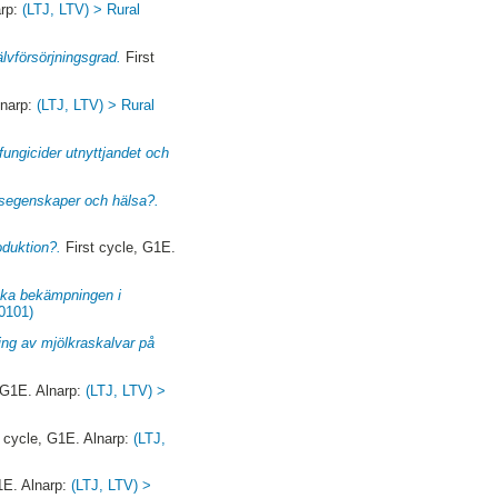
arp:
(LTJ, LTV) > Rural
lvförsörjningsgrad.
First
lnarp:
(LTJ, LTV) > Rural
ungicider utnyttjandet och
onsegenskaper och hälsa?.
oduktion?.
First cycle, G1E.
iska bekämpningen i
0101)
ing av mjölkraskalvar på
 G1E. Alnarp:
(LTJ, LTV) >
 cycle, G1E. Alnarp:
(LTJ,
1E. Alnarp:
(LTJ, LTV) >