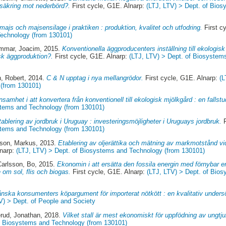
rsäkring mot nederbörd?.
First cycle, G1E. Alnarp:
(LTJ, LTV) > Dept. of Bio
ajs och majsensilage i praktiken : produktion, kvalitet och utfodring.
First c
Technology (from 130101)
mmar, Joacim
, 2015.
Konventionella äggproducenters inställning till ekologisk
isk äggproduktion?.
First cycle, G1E. Alnarp:
(LTJ, LTV) > Dept. of Biosystem
, Robert
, 2014.
C & N upptag i nya mellangrödor.
First cycle, G1E. Alnarp:
(L
(from 130101)
nsamhet i att konvertera från konventionell till ekologisk mjölkgård : en fallstu
stems and Technology (from 130101)
tablering av jordbruk i Uruguay : investeringsmöjligheter i Uruguays jordbruk.
F
stems and Technology (from 130101)
sson, Markus
, 2013.
Etablering av oljerättika och mätning av markmotstånd vid
lnarp:
(LTJ, LTV) > Dept. of Biosystems and Technology (from 130101)
Carlsson, Bo
, 2015.
Ekonomin i att ersätta den fossila energin med förnybar e
 om sol, flis och biogas.
First cycle, G1E. Alnarp:
(LTJ, LTV) > Dept. of Bio
nska konsumenters köpargument för importerat nötkött : en kvalitativ unders
V) > Dept. of People and Society
rud, Jonathan
, 2018.
Vilket stall är mest ekonomiskt för uppfödning av ungtju
of Biosystems and Technology (from 130101)