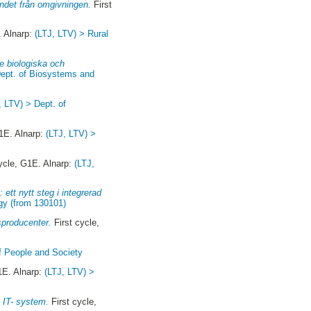
andet från omgivningen.
First
. Alnarp:
(LTJ, LTV) > Rural
e biologiska och
Dept. of Biosystems and
, LTV) > Dept. of
1E. Alnarp:
(LTJ, LTV) >
ycle, G1E. Alnarp:
(LTJ,
ett nytt steg i integrerad
gy (from 130101)
sproducenter.
First cycle,
f People and Society
1E. Alnarp:
(LTJ, LTV) >
t IT- system.
First cycle,