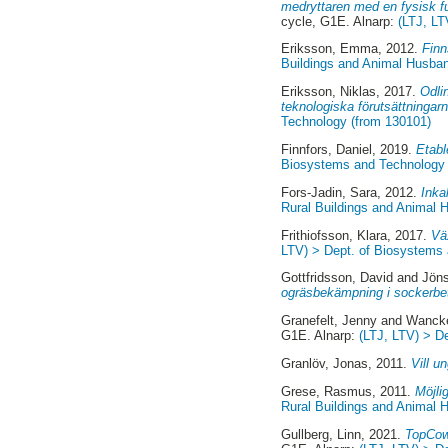
medryttaren med en fysisk fu
cycle, G1E. Alnarp:
(LTJ, LT
Eriksson, Emma
, 2012.
Finn
Buildings and Animal Husban
Eriksson, Niklas
, 2017.
Odli
teknologiska förutsättningarna
Technology (from 130101)
Finnfors, Daniel
, 2019.
Etabl
Biosystems and Technology 
Fors-Jadin, Sara
, 2012.
Inka
Rural Buildings and Animal H
Frithiofsson, Klara
, 2017.
Vä
LTV) > Dept. of Biosystems
Gottfridsson, David
and
Jön
ogräsbekämpning i sockerbet
Granefelt, Jenny
and
Wanck
G1E. Alnarp:
(LTJ, LTV) > D
Granlöv, Jonas
, 2011.
Vill u
Grese, Rasmus
, 2011.
Möjli
Rural Buildings and Animal H
Gullberg, Linn
, 2021.
TopCow,