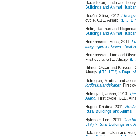
Haraldsson, Linda
and
Henr
Buildings and Animal Husban
Hedén, Stina
, 2012.
Ekologi
cycle, G1E. Alnarp:
(LTJ, LT
Helin, Rasmus
and
Negendan
Buildings and Animal Husban
Hermansson, Anna
, 2011.
Fu
inlagringen av kväve i höstv
Hermansson, Linn
and
Olsso
First cycle, G1E. Alnarp:
(LT
Hilmér, Oscar
and
Klasson, 
Alnarp:
(LTJ, LTV) > Dept. 
Holmgren, Martina
and
Joha
jordbrukslandskapet.
First c
Holmqvist, Johan
, 2019.
Tju
Åland.
First cycle, G1E. Aln
Hugne, Kristina
, 2011.
Använd
Rural Buildings and Animal H
Hylander, Lars
, 2011.
Den fri
LTV) > Rural Buildings and 
Håkansson, Håkan
and
Rung