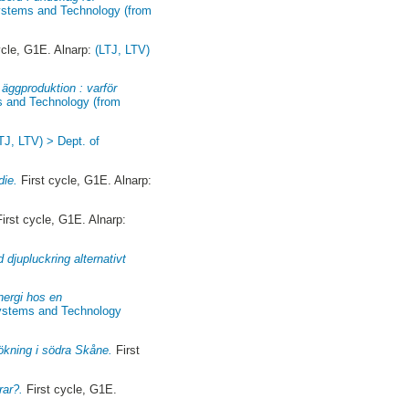
systems and Technology (from
ycle, G1E. Alnarp:
(LTJ, LTV)
 äggproduktion : varför
s and Technology (from
TJ, LTV) > Dept. of
die.
First cycle, G1E. Alnarp:
irst cycle, G1E. Alnarp:
 djupluckring alternativt
nergi hos en
systems and Technology
ökning i södra Skåne.
First
rar?.
First cycle, G1E.