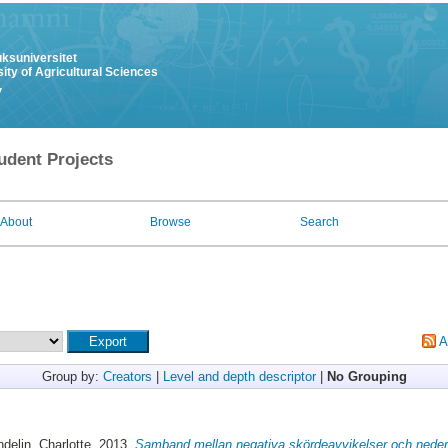
uksuniversitet
ity of Agricultural Sciences
y
udent Projects
About
Browse
Search
A
Group by:
Creators
|
Level and depth descriptor
|
No Grouping
delin, Charlotte
, 2013.
Samband mellan negativa skördeavvikelser och nederb