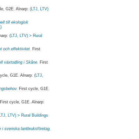
le, G2E. Alnarp:
(LTJ, LTV)
ll till ekologisk
)
lnarp:
(LTJ, LTV) > Rural
och effektivitet.
First
l växtodling i Skåne.
First
cycle, G1E. Alnarp:
(LTJ,
ringsbehov.
First cycle, G1E.
First cycle, G1E. Alnarp:
LTJ, LTV) > Rural Buildings
e i svenska lantbruksföretag.