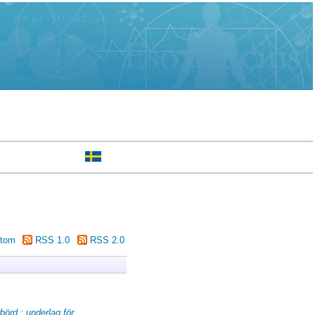
tom
RSS 1.0
RSS 2.0
örd : underlag för