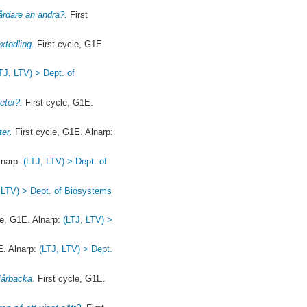
årdare än andra?.
First
xtodling.
First cycle, G1E.
TJ, LTV) > Dept. of
eter?.
First cycle, G1E.
ter.
First cycle, G1E. Alnarp:
lnarp:
(LTJ, LTV) > Dept. of
 LTV) > Dept. of Biosystems
le, G1E. Alnarp:
(LTJ, LTV) >
E. Alnarp:
(LTJ, LTV) > Dept.
Vårbacka.
First cycle, G1E.