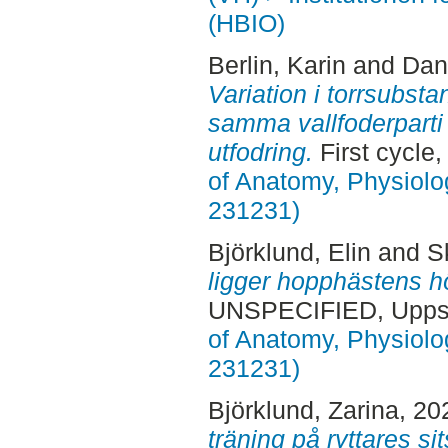
(HBIO)
Berlin, Karin
and
Dan
Variation i torrsubsta
samma vallfoderparti
utfodring.
First cycle
of Anatomy, Physiolo
231231)
Björklund, Elin
and
S
ligger hopphästens h
UNSPECIFIED, Uppsa
of Anatomy, Physiolo
231231)
Björklund, Zarina
, 20
träning på ryttares si