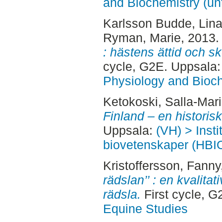
and Biochemistry (un
Karlsson Budde, Lin
Ryman, Marie
, 2013
: hästens ättid och sk
cycle, G2E. Uppsala
Physiology and Bioch
Ketokoski, Salla-Mari
Finland – en historis
Uppsala:
(VH) > Insti
biovetenskaper (HBI
Kristoffersson, Fanny
rädslan’’ : en kvalita
rädsla.
First cycle, 
Equine Studies