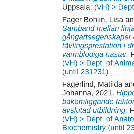
Uppsala:
(VH) > Dept
Fager Bohlin, Lisa
a
Samband mellan linjä
gångartsegenskaper 
tävlingsprestation i 
varmblodiga hästar.
F
(VH) > Dept. of Anim
(until 231231)
Fagerlind, Matilda
an
Johanna
, 2021.
Hipp
bakomliggande faktorer
avslutad utbildning.
F
(VH) > Dept. of Anat
Biochemistry (until 2