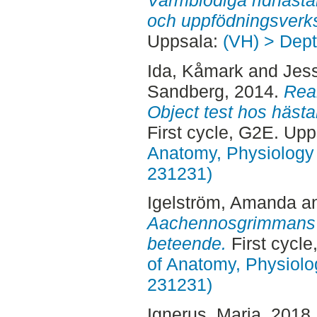
och uppfödningsverk
Uppsala:
(VH) > Dept
Ida, Kåmark
and
Jes
Sandberg
, 2014.
Reak
Object test hos hästa
First cycle, G2E. Up
Anatomy, Physiology 
231231)
Igelström, Amanda
a
Aachennosgrimmans 
beteende.
First cycl
of Anatomy, Physiolo
231231)
Ignerus, Maria
, 2018