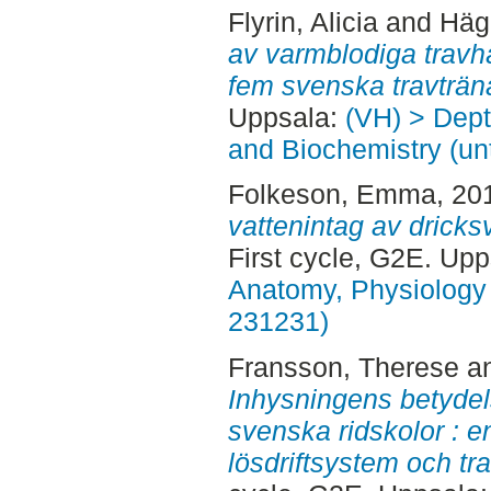
Flyrin, Alicia
and
Hägg
av varmblodiga travhä
fem svenska travträn
Uppsala:
(VH) > Dept
and Biochemistry (un
Folkeson, Emma
, 20
vattenintag av dricks
First cycle, G2E. Up
Anatomy, Physiology 
231231)
Fransson, Therese
a
Inhysningens betydel
svenska ridskolor : e
lösdriftsystem och tra