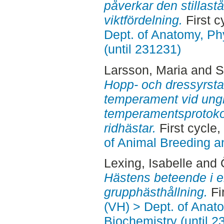
påverkar den stillas
viktfördelning.
First c
Dept. of Anatomy, Ph
(until 231231)
Larsson, Maria
and
S
Hopp- och dressyrst
temperament vid ungh
temperamentsprotokol
ridhästar.
First cycle
of Animal Breeding a
Lexing, Isabelle
and
Hästens beteende i e
grupphästhållning.
Fi
(VH) > Dept. of Anat
Biochemistry (until 2