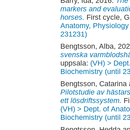
Barry, Ida
, 2016.
The 
markers and evaluatio
horses.
First cycle, 
Anatomy, Physiology 
231231)
Bengtsson, Alba
, 20
svenska varmblodshä
uppsala:
(VH) > Dept
Biochemistry (until 2
Bengtsson, Catarina
Pilotstudie av hästar
ett lösdriftssystem.
Fi
(VH) > Dept. of Anat
Biochemistry (until 2
Bengtsson, Hedda
a