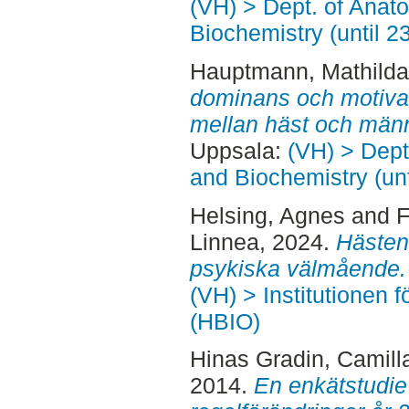
(VH) > Dept. of Anat
Biochemistry (until 2
Hauptmann, Mathilda
dominans och motivati
mellan häst och män
Uppsala:
(VH) > Dept
and Biochemistry (un
Helsing, Agnes
and
F
Linnea
, 2024.
Hästen
psykiska välmående.
(VH) > Institutionen 
(HBIO)
Hinas Gradin, Camill
2014.
En enkätstudie