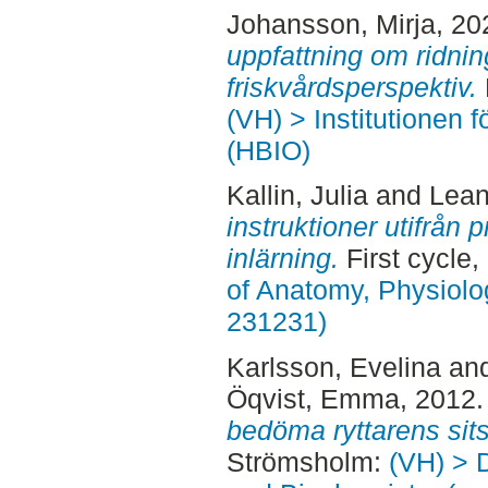
Johansson, Mirja
, 20
uppfattning om ridning
friskvårdsperspektiv.
(VH) > Institutionen 
(HBIO)
Kallin, Julia
and
Lean
instruktioner utifrån 
inlärning.
First cycle
of Anatomy, Physiolo
231231)
Karlsson, Evelina
an
Öqvist, Emma
, 2012
bedöma ryttarens sits
Strömsholm:
(VH) > 