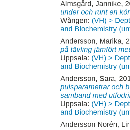
Almsgård, Jannike
, 
under och runt en kör
Wången:
(VH) > Dept
and Biochemistry (un
Andersson, Marika
, 
på tävling jämfört me
Uppsala:
(VH) > Dept
and Biochemistry (un
Andersson, Sara
, 20
pulsparametrar och be
samband med utfodri
Uppsala:
(VH) > Dept
and Biochemistry (un
Andersson Norén, Li