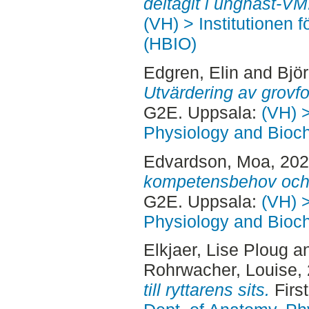
deltagit i unghäst-VM
(VH) > Institutionen 
(HBIO)
Edgren, Elin
and
Bjö
Utvärdering av grovf
G2E. Uppsala:
(VH) 
Physiology and Bioch
Edvardson, Moa
, 20
kompetensbehov och 
G2E. Uppsala:
(VH) 
Physiology and Bioch
Elkjaer, Lise Ploug
a
Rohrwacher, Louise
,
till ryttarens sits.
Firs