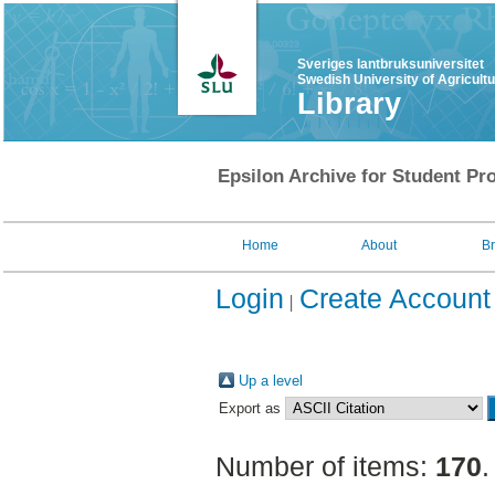
Sveriges lantbruksuniversitet
Swedish University of Agricult
Library
Epsilon Archive for Student Pro
Home
About
B
Login
Create Account
Up a level
Export as
Number of items:
170
.