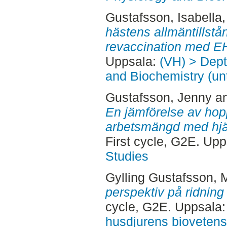
Gustafsson, Isabella
hästens allmäntillstån
revaccination med E
Uppsala:
(VH) > Dept
and Biochemistry (un
Gustafsson, Jenny
a
En jämförelse av hop
arbetsmängd med hjäl
First cycle, G2E. Up
Studies
Gylling Gustafsson, 
perspektiv på ridning
cycle, G2E. Uppsala
husdjurens bioveten