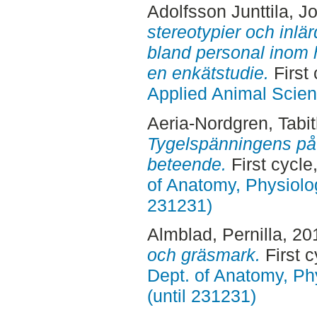
Adolfsson Junttila, 
stereotypier och inlä
bland personal inom 
en enkätstudie.
First
Applied Animal Scie
Aeria-Nordgren, Tabi
Tygelspänningens på
beteende.
First cycl
of Anatomy, Physiolo
231231)
Almblad, Pernilla
, 20
och gräsmark.
First c
Dept. of Anatomy, Ph
(until 231231)