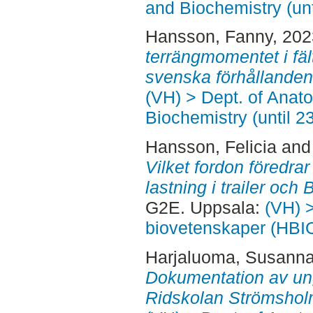
and Biochemistry (un
Hansson, Fanny
, 20
terrängmomentet i fält
svenska förhållanden
(VH) > Dept. of Anat
Biochemistry (until 2
Hansson, Felicia
an
Vilket fordon föredrar
lastning i trailer och B
G2E. Uppsala:
(VH) >
biovetenskaper (HBI
Harjaluoma, Susann
Dokumentation av un
Ridskolan Strömshol