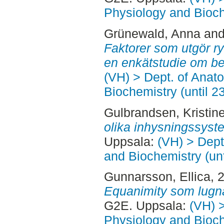
Physiology and Bioch
Grünewald, Anna
an
Faktorer som utgör rytt
en enkätstudie om bet
(VH) > Dept. of Anat
Biochemistry (until 2
Gulbrandsen, Kristin
olika inhysningssyste
Uppsala:
(VH) > Dept
and Biochemistry (un
Gunnarsson, Ellica
, 
Equanimity som lugn
G2E. Uppsala:
(VH) 
Physiology and Bioch