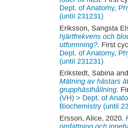
Dept. of Anatomy, Ph
(until 231231)
Eriksson, Sangsta El
hjärtfrekvens och blod
utformning?.
First cy
Dept. of Anatomy, Ph
(until 231231)
Erikstedt, Sabina
an
Mätning av hästars ät
grupphästhållning.
Fi
(VH) > Dept. of Anat
Biochemistry (until 2
Ersson, Alice
, 2020.
omfattning och innehå