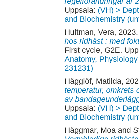
regelförändringar år 
Uppsala:
(VH) > Dept
and Biochemistry (un
Hultman, Vera
, 2023
hos ridhäst : med fo
First cycle, G2E. Up
Anatomy, Physiology 
231231)
Hägglöf, Matilda
, 20
temperatur, omkrets o
av bandageunderlägg
Uppsala:
(VH) > Dept
and Biochemistry (un
Häggmar, Moa
and
S
Varmblodiga ridhästa