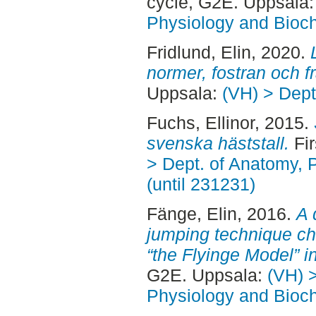
cycle, G2E. Uppsala
Physiology and Bioch
Fridlund, Elin
, 2020.
normer, fostran och f
Uppsala:
(VH) > Dept
Fuchs, Ellinor
, 2015.
svenska häststall.
Fir
> Dept. of Anatomy, 
(until 231231)
Fänge, Elin
, 2016.
A 
jumping technique ch
“the Flyinge Model” i
G2E. Uppsala:
(VH) 
Physiology and Bioch