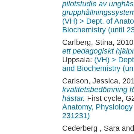
pilotstudie av unghäs
grupphållningssyste
(VH) > Dept. of Anat
Biochemistry (until 2
Carlberg, Stina
, 2010
ett pedagogiskt hjäl
Uppsala:
(VH) > Dept
and Biochemistry (un
Carlson, Jessica
, 20
kvalitetsbedömning f
hästar.
First cycle, 
Anatomy, Physiology 
231231)
Cederberg , Sara
an