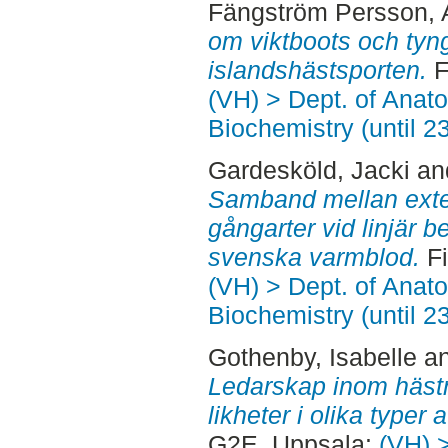
Fängström Persson,
om viktboots och tyn
islandshästsporten.
F
(VH) > Dept. of Anat
Biochemistry (until 2
Gardesköld, Jacki
an
Samband mellan exte
gångarter vid linjär b
svenska varmblod.
Fi
(VH) > Dept. of Anat
Biochemistry (until 2
Gothenby, Isabelle
a
Ledarskap inom hästn
likheter i olika typer
G2E. Uppsala:
(VH) 