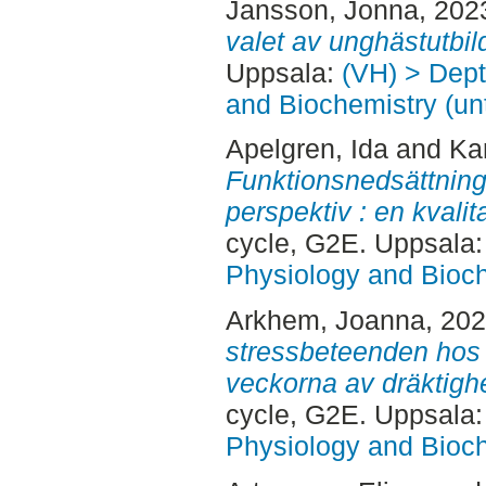
Jansson, Jonna
, 202
valet av unghästutbil
Uppsala:
(VH) > Dept
and Biochemistry (un
Apelgren, Ida
and
Ka
Funktionsnedsättning 
perspektiv : en kvalita
cycle, G2E. Uppsala
Physiology and Bioch
Arkhem, Joanna
, 20
stressbeteenden hos 
veckorna av dräktighe
cycle, G2E. Uppsala
Physiology and Bioch