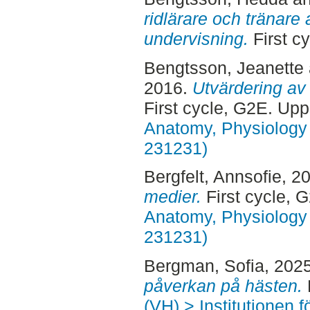
ridlärare och tränare 
undervisning.
First c
Bengtsson, Jeanette
2016.
Utvärdering av 
First cycle, G2E. Up
Anatomy, Physiology 
231231)
Bergfelt, Annsofie
, 2
medier.
First cycle, 
Anatomy, Physiology 
231231)
Bergman, Sofia
, 202
påverkan på hästen.
(VH) > Institutionen 