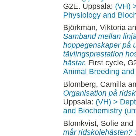
G2E. Uppsala:
(VH) 
Physiology and Bioch
Björkman, Viktoria
a
Samband mellan linjä
hoppegenskaper på u
tävlingsprestation h
hästar.
First cycle, 
Animal Breeding and 
Blomberg, Camilla
a
Organisation på ridsk
Uppsala:
(VH) > Dept
and Biochemistry (un
Blomkvist, Sofie
and
mår ridskolehästen? 