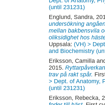
Dept. of Anatomy, Ph
(until 231231)
Englund, Sandra
, 20
undersökning angåen
mellan bakbensvila o
oliksidighet hos häst
Uppsala:
(VH) > Dept
and Biochemistry (un
Eriksson, Camilla
an
2015.
Ryttarpåverkan
trav på rakt spår.
Firs
> Dept. of Anatomy, 
(until 231231)
Eriksson, Rebecka
, 
foder till häst.
First c