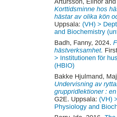
Artursson, Elinor
an
Korttidsminne hos häs
hästar av olika kön o
Uppsala:
(VH) > Dept
and Biochemistry (un
Badh, Fanny
, 2024.
F
hästverksamhet.
Firs
> Institutionen för h
(HBIO)
Bakke Hjulmand, Ma
Undervisning av rytt
gruppridlektioner : en 
G2E. Uppsala:
(VH) 
Physiology and Bioch