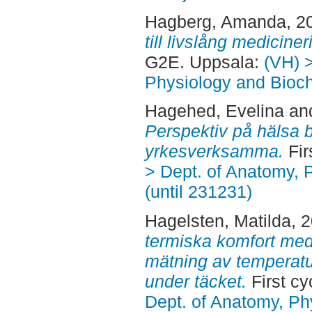
Hagberg, Amanda
, 2
till livslång medicin
G2E. Uppsala:
(VH) 
Physiology and Bioch
Hagehed, Evelina
an
Perspektiv på hälsa b
yrkesverksamma.
Fir
> Dept. of Anatomy, 
(until 231231)
Hagelsten, Matilda
, 
termiska komfort med 
mätning av temperatur 
under täcket.
First c
Dept. of Anatomy, Ph