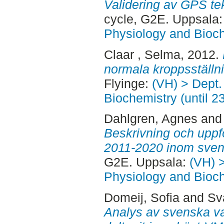
Validering av GPS t
cycle, G2E. Uppsala
Physiology and Bioch
Claar , Selma
, 2012.
normala kroppsställn
Flyinge:
(VH) > Dept.
Biochemistry (until 2
Dahlgren, Agnes
an
Beskrivning och uppfö
2011-2020 inom sven
G2E. Uppsala:
(VH) 
Physiology and Bioch
Domeij, Sofia
and
Sv
Analys av svenska v