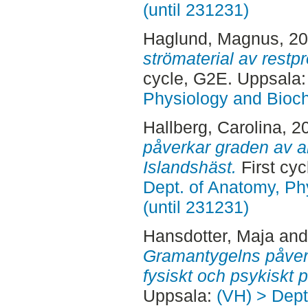
(until 231231)
Haglund, Magnus
, 2
strömaterial av restp
cycle, G2E. Uppsala
Physiology and Bioch
Hallberg, Carolina
, 2
påverkar graden av an
Islandshäst.
First cy
Dept. of Anatomy, Ph
(until 231231)
Hansdotter, Maja
an
Gramantygelns påverk
fysiskt och psykiskt p
Uppsala:
(VH) > Dept