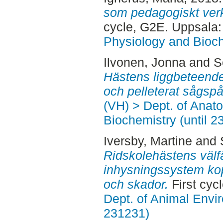
som pedagogiskt verk
cycle, G2E. Uppsala
Physiology and Bioch
Ilvonen, Jonna
and
S
Hästens liggbeteende
och pelleterat sågspå
(VH) > Dept. of Anat
Biochemistry (until 2
Iversby, Martine
and
Ridskolehästens välf
inhysningssystem kop
och skador.
First cyc
Dept. of Animal Envir
231231)