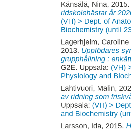
Känsälä, Nina
, 2015
ridskolehästar år 202
(VH) > Dept. of Anat
Biochemistry (until 2
Lagerhjelm, Caroline
2013.
Uppfödares syn
grupphållning : enkä
G2E. Uppsala:
(VH) 
Physiology and Bioch
Lahtivuori, Malin
, 20
av ridning som friskv
Uppsala:
(VH) > Dept
and Biochemistry (un
Larsson, Ida
, 2015.
H