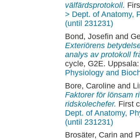
välfärdsprotokoll.
Firs
> Dept. of Anatomy, 
(until 231231)
Bond, Josefin
and
Ge
Exteriörens betydelse
analys av protokoll f
cycle, G2E. Uppsala
Physiology and Bioch
Bore, Caroline
and
L
Faktorer för lönsam ri
ridskolechefer.
First 
Dept. of Anatomy, Ph
(until 231231)
Brosäter, Carin
and
P