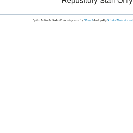
Repository Staff Onl
Epsilon Archive for Student Projects is
powored by
EPrints 3
developed by
School of Electronics an