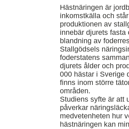
Hästnäringen är jordb
inkomstkälla och står
produktionen av stall
innebär djurets fasta 
blandning av foderres
Stallgödsels näringsi
foderstatens sammans
djurets ålder och pro
000 hästar i Sverige 
finns inom större tätor
områden.
Studiens syfte är att
påverkar näringsläcka
medvetenheten hur 
hästnäringen kan min