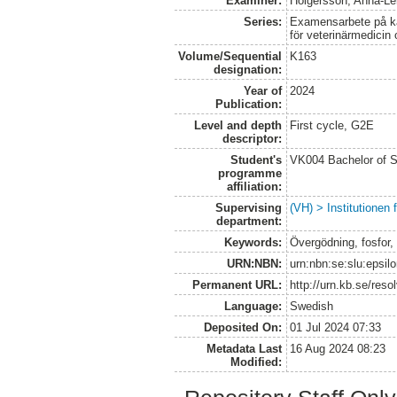
Examiner:
Holgersson, Anna-L
Series:
Examensarbete på kan
för veterinärmedicin
Volume/Sequential
K163
designation:
Year of
2024
Publication:
Level and depth
First cycle, G2E
descriptor:
Student's
VK004 Bachelor of S
programme
affiliation:
Supervising
(VH) > Institutionen
department:
Keywords:
Övergödning, fosfor,
URN:NBN:
urn:nbn:se:slu:epsil
Permanent URL:
http://urn.kb.se/res
Language:
Swedish
Deposited On:
01 Jul 2024 07:33
Metadata Last
16 Aug 2024 08:23
Modified: