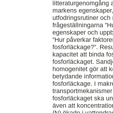
litteraturgenomgång a
markens egenskaper,
utfodringsrutiner och
frågeställningarna ”
egenskaper och uppb
”Hur påverkar faktore
fosforläckage?”. Resu
kapacitet att binda fo
fosforläckaget. Sandj
homogenitet gör att 
betydande informatio
fosforläckage. I makr
transportmekanismer 
fosforläckaget ska u
även att koncentratio
(N) ökade i vattendr