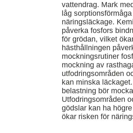
vattendrag. Mark me
låg sorptionsförmåga 
näringsläckage. Kem
påverka fosfors bindn
för grödan, vilket öka
hästhållningen påverk
mockningsrutiner fos
mockning av rasthagar
utfodringsområden oc
kan minska läckaget
belastning bör mocka
Utfodringsområden o
gödslar kan ha högre ha
ökar risken för närin