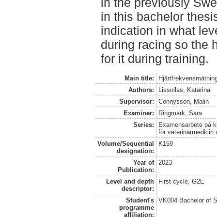
in the previously Swe
in this bachelor thes
indication in what lev
during racing so the
for it during training.
Main title:
Hjärtfrekvensmätning
Authors:
Lissollas, Katarina
Supervisor:
Connysson, Malin
Examiner:
Ringmark, Sara
Series:
Examensarbete på kan
för veterinärmedicin
Volume/Sequential
K159
designation:
Year of
2023
Publication:
Level and depth
First cycle, G2E
descriptor:
Student's
VK004 Bachelor of S
programme
affiliation: