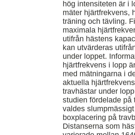
hög intensiteten är i
mäter hjärtfrekvens, 
träning och tävling.
maximala hjärtfrekve
utifrån hästens kapac
kan utvärderas utifr
under loppet. Inform
hjärtfrekvens i lopp ä
med mätningarna i de
aktuella hjärtfrekve
travhästar under lopp.
studien fördelade på 
valdes slumpmässigt u
boxplacering på trav
Distanserna som hästa
varierade mellan 164