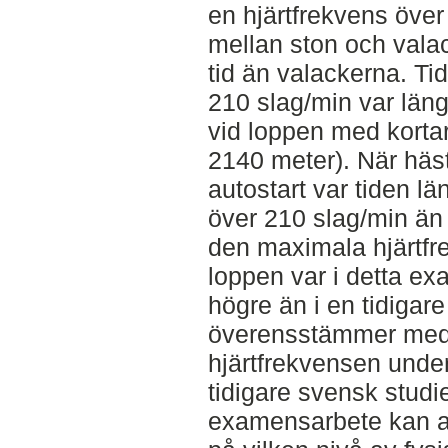
en hjärtfrekvens över 
mellan ston och vala
tid än valackerna. Ti
210 slag/min var län
vid loppen med korta
2140 meter). När häs
autostart var tiden l
över 210 slag/min än 
den maximala hjärtfr
loppen var i detta e
högre än i en tidigar
överensstämmer med 
hjärtfrekvensen under
tidigare svensk studi
examensarbete kan a