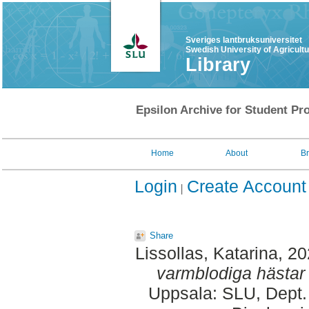
Sveriges lantbruksuniversitet
Swedish University of Agricult
Library
Epsilon Archive for Student Pro
Home
About
B
Login
Create Account
Share
Lissollas, Katarina
, 2
varmblodiga hästar 
Uppsala: SLU, Dept.