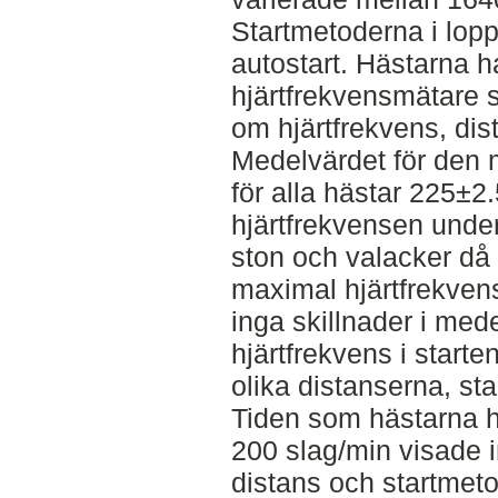
Startmetoderna i loppe
autostart. Hästarna h
hjärtfrekvensmätare 
om hjärtfrekvens, dis
Medelvärdet för den 
för alla hästar 225±
hjärtfrekvensen under
ston och valacker då
maximal hjärtfrekven
inga skillnader i med
hjärtfrekvens i starte
olika distanserna, st
Tiden som hästarna h
200 slag/min visade i
distans och startmet