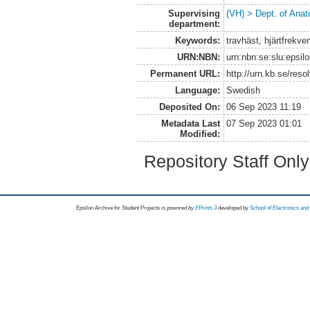
Supervising
(VH) > Dept. of Anat
department:
Keywords:
travhäst, hjärtfrekve
URN:NBN:
urn:nbn:se:slu:epsil
Permanent URL:
http://urn.kb.se/res
Language:
Swedish
Deposited On:
06 Sep 2023 11:19
Metadata Last
07 Sep 2023 01:01
Modified:
Repository Staff Onl
Epsilon Archive for Student Projects is
powored by
EPrints 3
developed by
School of Electronics an